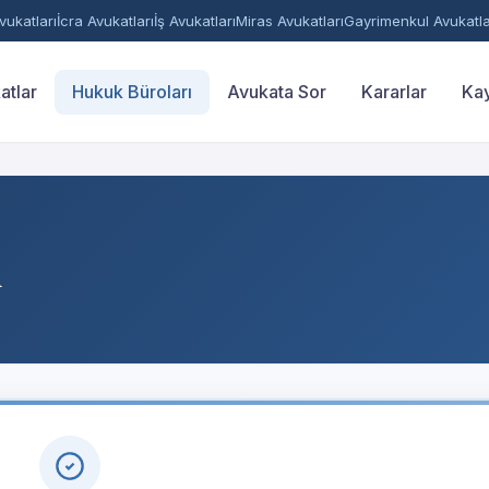
ukatları
İcra Avukatları
İş Avukatları
Miras Avukatları
Gayrimenkul Avukatla
atlar
Hukuk Büroları
Avukata Sor
Kararlar
Kay
u