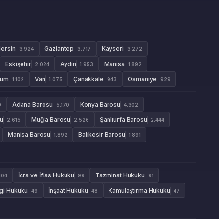
ersin
Gaziantep
Kayseri
3.924
3.717
3.272
Eskişehir
Aydın
Manisa
2.024
1.953
1.892
rum
Van
Çanakkale
Osmaniye
1.102
1.075
943
929
Adana Barosu
Konya Barosu
9
5.170
4.302
su
Muğla Barosu
Şanlıurfa Barosu
2.615
2.526
2.444
Manisa Barosu
Balıkesir Barosu
1.892
1.891
İcra ve İflas Hukuku
Tazminat Hukuku
104
99
91
gi Hukuku
İnşaat Hukuku
Kamulaştırma Hukuku
49
48
47