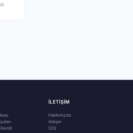
nüz
İLETIŞIM
tikası
Hakkımızda
ulları
İletişim
 Reddi
SSS