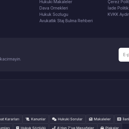
Hukuki Makaleler
Çerez Polit
Dava Ornekleri
İade Politik
Hukuk Sozlugu
KVKK Aydin
Avukatlık Staj Bulma Rehberi
 kacirmayin.
hat Kararları
Kanunlar
Hukuki Sorular
Makaleler
İlan
umları
Hukuk Sözlüğü
A'dan Z'ye Mesafeler
Plakalar