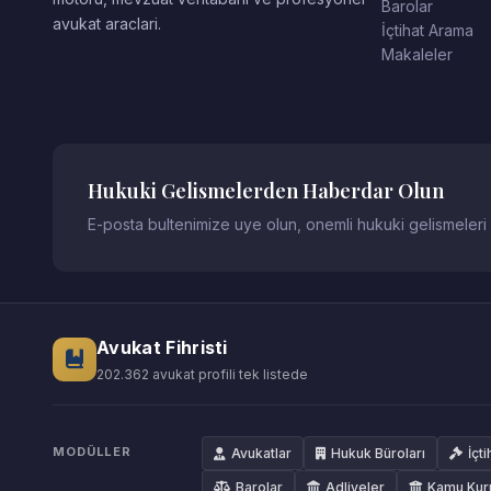
Barolar
avukat araclari.
İçtihat Arama
Makaleler
Hukuki Gelismelerden Haberdar Olun
E-posta bultenimize uye olun, onemli hukuki gelismeleri
Avukat Fihristi
202.362 avukat profili tek listede
MODÜLLER
Avukatlar
Hukuk Büroları
İçti
Barolar
Adliyeler
Kamu Kur