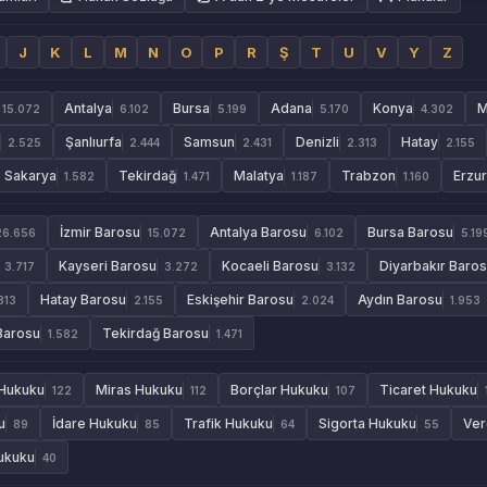
J
K
L
M
N
O
P
R
Ş
T
U
V
Y
Z
Antalya
Bursa
Adana
Konya
M
15.072
6.102
5.199
5.170
4.302
Şanlıurfa
Samsun
Denizli
Hatay
2.525
2.444
2.431
2.313
2.155
Sakarya
Tekirdağ
Malatya
Trabzon
Erzu
1.582
1.471
1.187
1.160
İzmir Barosu
Antalya Barosu
Bursa Barosu
26.656
15.072
6.102
5.19
Kayseri Barosu
Kocaeli Barosu
Diyarbakır Baro
3.717
3.272
3.132
Hatay Barosu
Eskişehir Barosu
Aydın Barosu
313
2.155
2.024
1.953
Barosu
Tekirdağ Barosu
1.582
1.471
 Hukuku
Miras Hukuku
Borçlar Hukuku
Ticaret Hukuku
122
112
107
u
İdare Hukuku
Trafik Hukuku
Sigorta Hukuku
Ver
89
85
64
55
Hukuku
40