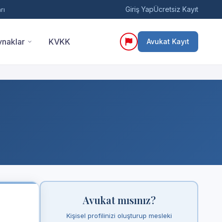
Giriş Yap
Ücretsiz Kayıt
rı
naklar
KVKK
Avukat Kayıt
Avukat mısınız?
Kişisel profilinizi oluşturup mesleki