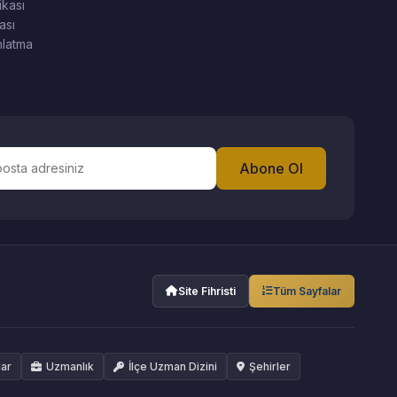
ikası
ası
latma
Abone Ol
Site Fihristi
Tüm Sayfalar
lar
Uzmanlık
İlçe Uzman Dizini
Şehirler