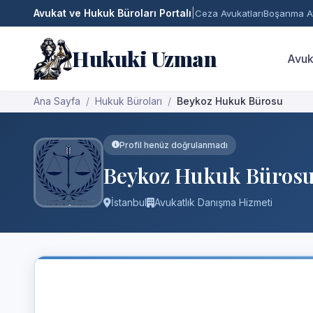
Avukat ve Hukuk Büroları Portalı
|
Ceza Avukatları
Boşanma Av
Hukuki Uzman
Avuk
Ana Sayfa
Hukuk Büroları
Beykoz Hukuk Bürosu
Profil henüz doğrulanmadı
Beykoz Hukuk Büros
İstanbul
Avukatlık Danışma Hizmeti