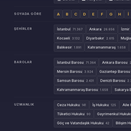
SOYADA GÖRE
A
B
C
D
E
F
G
H
İ
ŞEHIRLER
İstanbul
Ankara
İzmir
71.367
26.656
Kocaeli
Diyarbakır
Muğla
3.132
2.615
Balıkesir
Kahramanmaraş
1.891
1.658
BAROLAR
İstanbul Barosu
Ankara Barosu
71.364
Mersin Barosu
Gaziantep Barosu
3.924
Samsun Barosu
Denizli Barosu
2.431
2.
Kahramanmaraş Barosu
Sakarya 
1.658
UZMANLIK
Ceza Hukuku
İş Hukuku
Aile
141
125
Tüketici Hukuku
Gayrimenkul Hukuk
90
Göç ve Vatandaşlık Hukuku
Bilişim 
42