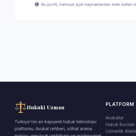
Bu profil, kamuya açık kaynaklardan elde edilen bil
PLATFORM
Hukuki Uzman
Avukatlar
Turkiye'nin en kapsamli hukuk teknolojisi
Hukuk Burolari
platformu. Avukat rehberi, ictihat arama
Uzmanlik Alanla
motoru, mevzuat veritabani ve profesyonel