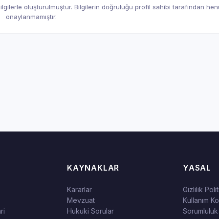
gilerle oluşturulmuştur. Bilgilerin doğruluğu profil sahibi tarafından he
onaylanmamıştır.
KAYNAKLAR
YASAL
Kararlar
Gizlilik Poli
Mevzuat
Kullanım Koş
ri
Hukuki Sorular
Sorumluluk