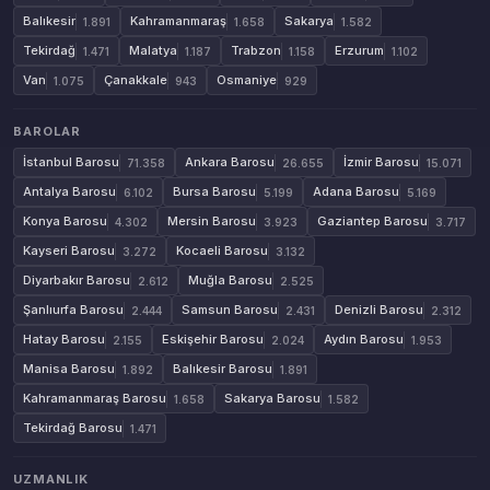
Balıkesir
Kahramanmaraş
Sakarya
1.891
1.658
1.582
Tekirdağ
Malatya
Trabzon
Erzurum
1.471
1.187
1.158
1.102
Van
Çanakkale
Osmaniye
1.075
943
929
BAROLAR
İstanbul Barosu
Ankara Barosu
İzmir Barosu
71.358
26.655
15.071
Antalya Barosu
Bursa Barosu
Adana Barosu
6.102
5.199
5.169
Konya Barosu
Mersin Barosu
Gaziantep Barosu
4.302
3.923
3.717
Kayseri Barosu
Kocaeli Barosu
3.272
3.132
Diyarbakır Barosu
Muğla Barosu
2.612
2.525
Şanlıurfa Barosu
Samsun Barosu
Denizli Barosu
2.444
2.431
2.312
Hatay Barosu
Eskişehir Barosu
Aydın Barosu
2.155
2.024
1.953
Manisa Barosu
Balıkesir Barosu
1.892
1.891
Kahramanmaraş Barosu
Sakarya Barosu
1.658
1.582
Tekirdağ Barosu
1.471
UZMANLIK