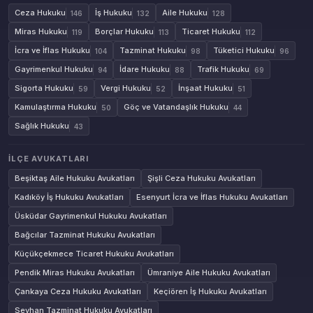
Ceza Hukuku
İş Hukuku
Aile Hukuku
146
132
128
Miras Hukuku
Borçlar Hukuku
Ticaret Hukuku
119
113
112
İcra ve İflas Hukuku
Tazminat Hukuku
Tüketici Hukuku
104
98
96
Gayrimenkul Hukuku
İdare Hukuku
Trafik Hukuku
94
88
69
Sigorta Hukuku
Vergi Hukuku
İnşaat Hukuku
59
52
51
Kamulaştırma Hukuku
Göç ve Vatandaşlık Hukuku
50
44
Sağlık Hukuku
43
İLÇE AVUKATLARI
Beşiktaş Aile Hukuku Avukatları
Şişli Ceza Hukuku Avukatları
Kadıköy İş Hukuku Avukatları
Esenyurt İcra ve İflas Hukuku Avukatları
Üsküdar Gayrimenkul Hukuku Avukatları
Bağcılar Tazminat Hukuku Avukatları
Küçükçekmece Ticaret Hukuku Avukatları
Pendik Miras Hukuku Avukatları
Ümraniye Aile Hukuku Avukatları
Çankaya Ceza Hukuku Avukatları
Keçiören İş Hukuku Avukatları
Seyhan Tazminat Hukuku Avukatları