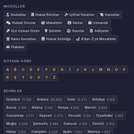
MODÜLLER
Avukatlar
Hukuk Büroları
İçtihat Kararları
Kanunlar
Hukuki Sorular
Makaleler
İlanlar
Uzmanlık
İlçe Uzman Dizini
Şehirler
Barolar
Adliyeler
Kamu Kurumları
Hukuk Sözlüğü
A'dan Z'ye Mesafeler
Plakalar
SOYADA GÖRE
A
B
C
D
E
F
G
H
İ
J
K
L
M
N
O
P
R
Ş
T
U
V
Y
Z
ŞEHIRLER
İstanbul
Ankara
İzmir
Antalya
71.361
26.655
15.071
6.102
Bursa
Adana
Konya
Mersin
5.199
5.169
4.302
3.923
Gaziantep
Kayseri
Kocaeli
Diyarbakır
3.717
3.272
3.132
2.612
Muğla
Şanlıurfa
Samsun
Denizli
2.524
2.444
2.431
2.312
Hatay
Eskişehir
Aydın
Manisa
2.155
2.024
1.953
1.892