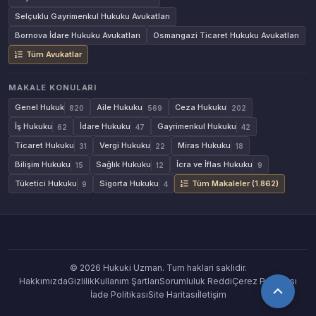
Selçuklu Gayrimenkul Hukuku Avukatları
Bornova İdare Hukuku Avukatları
Osmangazi Ticaret Hukuku Avukatları
Tüm Avukatlar
MAKALE KONULARI
Genel Hukuk
Aile Hukuku
Ceza Hukuku
820
569
202
İş Hukuku
İdare Hukuku
Gayrimenkul Hukuku
62
47
42
Ticaret Hukuku
Vergi Hukuku
Miras Hukuku
31
22
18
Bilişim Hukuku
Sağlık Hukuku
İcra ve İflas Hukuku
15
12
9
Tüketici Hukuku
Sigorta Hukuku
Tüm Makaleler (1.862)
9
4
© 2026 Hukuki Uzman. Tum haklari saklidir.
Hakkımızda
Gizlilik
Kullanım Şartları
Sorumluluk Reddi
Çerez Politikası
İade Politikası
Site Haritası
İletişim