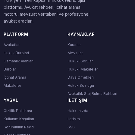
Turkiye'nin en kapsamli hukuk teknolojisi
platformu. Avukat rehberi, ictihat arama
motoru, mevzuat veritabani ve profesyonel
avukat araclari.
PLATFORM
KAYNAKLAR
Avukatlar
Kararlar
Hukuk Burolari
Mevzuat
Uzmanlik Alanlari
Hukuki Sorular
Barolar
Hukuki Makaleler
İçtihat Arama
Dava Ornekleri
Makaleler
Hukuk Sozlugu
Avukatlık Staj Bulma Rehberi
YASAL
İLETIŞIM
Gizlilik Politikası
Hakkımızda
Kullanım Koşulları
İletişim
Sorumluluk Reddi
SSS