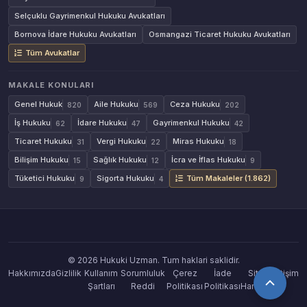
Selçuklu Gayrimenkul Hukuku Avukatları
Bornova İdare Hukuku Avukatları
Osmangazi Ticaret Hukuku Avukatları
Tüm Avukatlar
MAKALE KONULARI
Genel Hukuk
Aile Hukuku
Ceza Hukuku
820
569
202
İş Hukuku
İdare Hukuku
Gayrimenkul Hukuku
62
47
42
Ticaret Hukuku
Vergi Hukuku
Miras Hukuku
31
22
18
Bilişim Hukuku
Sağlık Hukuku
İcra ve İflas Hukuku
15
12
9
Tüketici Hukuku
Sigorta Hukuku
Tüm Makaleler (1.862)
9
4
© 2026 Hukuki Uzman. Tum haklari saklidir.
Hakkımızda
Gizlilik
Kullanım
Sorumluluk
Çerez
İade
Site
İletişim
Şartları
Reddi
Politikası
Politikası
Haritası