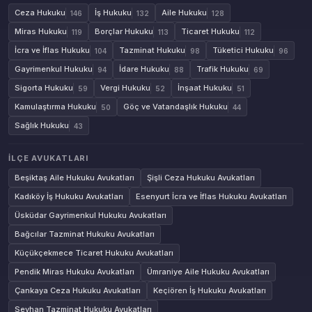
Ceza Hukuku
İş Hukuku
Aile Hukuku
146
132
128
Miras Hukuku
Borçlar Hukuku
Ticaret Hukuku
119
113
112
İcra ve İflas Hukuku
Tazminat Hukuku
Tüketici Hukuku
104
98
96
Gayrimenkul Hukuku
İdare Hukuku
Trafik Hukuku
94
88
69
Sigorta Hukuku
Vergi Hukuku
İnşaat Hukuku
59
52
51
Kamulaştırma Hukuku
Göç ve Vatandaşlık Hukuku
50
44
Sağlık Hukuku
43
İLÇE AVUKATLARI
Beşiktaş Aile Hukuku Avukatları
Şişli Ceza Hukuku Avukatları
Kadıköy İş Hukuku Avukatları
Esenyurt İcra ve İflas Hukuku Avukatları
Üsküdar Gayrimenkul Hukuku Avukatları
Bağcılar Tazminat Hukuku Avukatları
Küçükçekmece Ticaret Hukuku Avukatları
Pendik Miras Hukuku Avukatları
Ümraniye Aile Hukuku Avukatları
Çankaya Ceza Hukuku Avukatları
Keçiören İş Hukuku Avukatları
Seyhan Tazminat Hukuku Avukatları