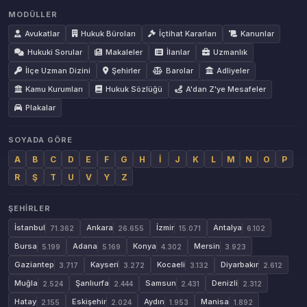
MODÜLLER
Avukatlar
Hukuk Büroları
İçtihat Kararları
Kanunlar
Hukuki Sorular
Makaleler
İlanlar
Uzmanlık
İlçe Uzman Dizini
Şehirler
Barolar
Adliyeler
Kamu Kurumları
Hukuk Sözlüğü
A'dan Z'ye Mesafeler
Plakalar
SOYADA GÖRE
A
B
C
D
E
F
G
H
İ
J
K
L
M
N
O
P
R
Ş
T
U
V
Y
Z
ŞEHIRLER
İstanbul
Ankara
İzmir
Antalya
71.362
26.655
15.071
6.102
Bursa
Adana
Konya
Mersin
5.199
5.169
4.302
3.923
Gaziantep
Kayseri
Kocaeli
Diyarbakır
3.717
3.272
3.132
2.612
Muğla
Şanlıurfa
Samsun
Denizli
2.524
2.444
2.431
2.312
Hatay
Eskişehir
Aydın
Manisa
2.155
2.024
1.953
1.892