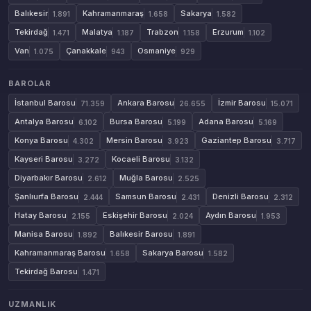
Balıkesir
Kahramanmaraş
Sakarya
1.891
1.658
1.582
Tekirdağ
Malatya
Trabzon
Erzurum
1.471
1.187
1.158
1.102
Van
Çanakkale
Osmaniye
1.075
943
929
BAROLAR
İstanbul Barosu
Ankara Barosu
İzmir Barosu
71.359
26.655
15.071
Antalya Barosu
Bursa Barosu
Adana Barosu
6.102
5.199
5.169
Konya Barosu
Mersin Barosu
Gaziantep Barosu
4.302
3.923
3.717
Kayseri Barosu
Kocaeli Barosu
3.272
3.132
Diyarbakır Barosu
Muğla Barosu
2.612
2.525
Şanlıurfa Barosu
Samsun Barosu
Denizli Barosu
2.444
2.431
2.312
Hatay Barosu
Eskişehir Barosu
Aydın Barosu
2.155
2.024
1.953
Manisa Barosu
Balıkesir Barosu
1.892
1.891
Kahramanmaraş Barosu
Sakarya Barosu
1.658
1.582
Tekirdağ Barosu
1.471
UZMANLIK