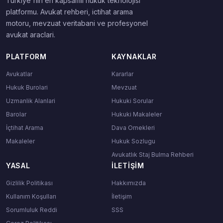
Turkiye'nin en kapsamli hukuk teknolojisi
platformu. Avukat rehberi, ictihat arama
motoru, mevzuat veritabani ve profesyonel
avukat araclari.
PLATFORM
KAYNAKLAR
Avukatlar
Kararlar
Hukuk Burolari
Mevzuat
Uzmanlik Alanlari
Hukuki Sorular
Barolar
Hukuki Makaleler
İçtihat Arama
Dava Ornekleri
Makaleler
Hukuk Sozlugu
Avukatlık Staj Bulma Rehberi
YASAL
İLETIŞIM
Gizlilik Politikası
Hakkımızda
Kullanım Koşulları
İletişim
Sorumluluk Reddi
SSS