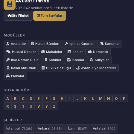
Avukat Fihristi
202.342 avukat profili tek listede
Site Fihristi
Tüm Sayfalar
MODÜLLER
Avukatlar
Hukuk Büroları
İçtihat Kararları
Kanunlar
Hukuki Sorular
Makaleler
İlanlar
Uzmanlık
İlçe Uzman Dizini
Şehirler
Barolar
Adliyeler
Kamu Kurumları
Hukuk Sözlüğü
A'dan Z'ye Mesafeler
Plakalar
SOYADA GÖRE
A
B
C
D
E
F
G
H
İ
J
K
L
M
N
O
P
R
Ş
T
U
V
Y
Z
ŞEHIRLER
İstanbul
Ankara
İzmir
Antalya
71.360
26.654
15.071
6.102