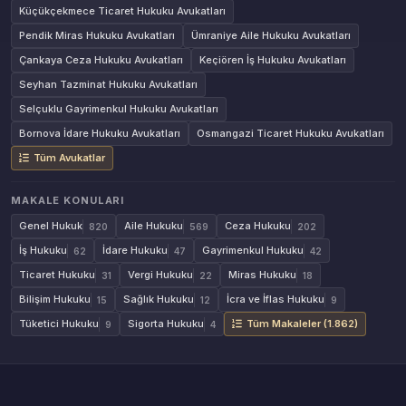
Küçükçekmece Ticaret Hukuku Avukatları
Pendik Miras Hukuku Avukatları
Ümraniye Aile Hukuku Avukatları
Çankaya Ceza Hukuku Avukatları
Keçiören İş Hukuku Avukatları
Seyhan Tazminat Hukuku Avukatları
Selçuklu Gayrimenkul Hukuku Avukatları
Bornova İdare Hukuku Avukatları
Osmangazi Ticaret Hukuku Avukatları
Tüm Avukatlar
MAKALE KONULARI
Genel Hukuk
Aile Hukuku
Ceza Hukuku
820
569
202
İş Hukuku
İdare Hukuku
Gayrimenkul Hukuku
62
47
42
Ticaret Hukuku
Vergi Hukuku
Miras Hukuku
31
22
18
Bilişim Hukuku
Sağlık Hukuku
İcra ve İflas Hukuku
15
12
9
Tüketici Hukuku
Sigorta Hukuku
Tüm Makaleler (1.862)
9
4