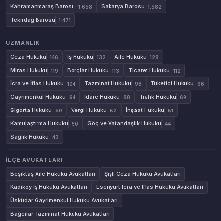
Kahramanmaraş Barosu
Sakarya Barosu
1.658
1.582
Tekirdağ Barosu
1.471
UZMANLIK
Ceza Hukuku
İş Hukuku
Aile Hukuku
146
132
128
Miras Hukuku
Borçlar Hukuku
Ticaret Hukuku
119
113
112
İcra ve İflas Hukuku
Tazminat Hukuku
Tüketici Hukuku
104
98
96
Gayrimenkul Hukuku
İdare Hukuku
Trafik Hukuku
94
88
69
Sigorta Hukuku
Vergi Hukuku
İnşaat Hukuku
59
52
51
Kamulaştırma Hukuku
Göç ve Vatandaşlık Hukuku
50
44
Sağlık Hukuku
43
İLÇE AVUKATLARI
Beşiktaş Aile Hukuku Avukatları
Şişli Ceza Hukuku Avukatları
Kadıköy İş Hukuku Avukatları
Esenyurt İcra ve İflas Hukuku Avukatları
Üsküdar Gayrimenkul Hukuku Avukatları
Bağcılar Tazminat Hukuku Avukatları