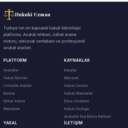
Hukuki Uzman
Turkiye'nin en kapsamli hukuk teknolojisi
platformu. Avukat rehberi, ictihat arama
motoru, mevzuat veritabani ve profesyonel
avukat araclari.
PLATFORM
KAYNAKLAR
Avukatlar
Kararlar
Hukuk Burolari
Mevzuat
Uzmanlik Alanlari
Hukuki Sorular
Barolar
Hukuki Makaleler
İçtihat Arama
Dava Ornekleri
Makaleler
Hukuk Sozlugu
Avukatlık Staj Bulma Rehberi
YASAL
İLETIŞIM