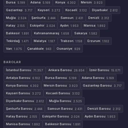
Bursa
Adana
Konya
Mersin
5.199
5.169
4.302
3.923
Gaziantep
Kayseri
Kocaeli
Diyarbakır
3.717
3.272
3.132
2.612
Muğla
Şanlıurfa
Samsun
Denizli
2.524
2.444
2.431
2.312
Hatay
Eskişehir
Aydın
Manisa
2.155
2.024
1.953
1.892
Balıkesir
Kahramanmaraş
Sakarya
1.891
1.658
1.582
Tekirdağ
Malatya
Trabzon
Erzurum
1.471
1.187
1.158
1.102
Van
Çanakkale
Osmaniye
1.075
943
929
BAROLAR
İstanbul Barosu
Ankara Barosu
İzmir Barosu
71.357
26.654
15.071
Antalya Barosu
Bursa Barosu
Adana Barosu
6.102
5.199
5.169
Konya Barosu
Mersin Barosu
Gaziantep Barosu
4.302
3.923
3.717
Kayseri Barosu
Kocaeli Barosu
3.272
3.132
Diyarbakır Barosu
Muğla Barosu
2.612
2.525
Şanlıurfa Barosu
Samsun Barosu
Denizli Barosu
2.444
2.431
2.312
Hatay Barosu
Eskişehir Barosu
Aydın Barosu
2.155
2.024
1.953
Manisa Barosu
Balıkesir Barosu
1.892
1.891