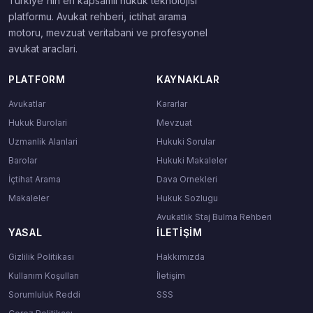
Turkiye'nin en kapsamli hukuk teknolojisi
platformu. Avukat rehberi, ictihat arama
motoru, mevzuat veritabani ve profesyonel
avukat araclari.
PLATFORM
KAYNAKLAR
Avukatlar
Kararlar
Hukuk Burolari
Mevzuat
Uzmanlik Alanlari
Hukuki Sorular
Barolar
Hukuki Makaleler
İçtihat Arama
Dava Ornekleri
Makaleler
Hukuk Sozlugu
Avukatlık Staj Bulma Rehberi
YASAL
İLETIŞIM
Gizlilik Politikası
Hakkımızda
Kullanım Koşulları
İletişim
Sorumluluk Reddi
SSS