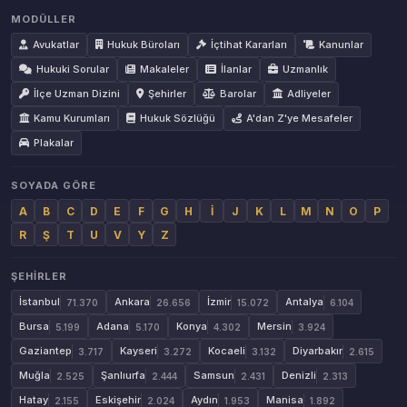
MODÜLLER
Avukatlar
Hukuk Büroları
İçtihat Kararları
Kanunlar
Hukuki Sorular
Makaleler
İlanlar
Uzmanlık
İlçe Uzman Dizini
Şehirler
Barolar
Adliyeler
Kamu Kurumları
Hukuk Sözlüğü
A'dan Z'ye Mesafeler
Plakalar
SOYADA GÖRE
A
B
C
D
E
F
G
H
İ
J
K
L
M
N
O
P
R
Ş
T
U
V
Y
Z
ŞEHIRLER
İstanbul
Ankara
İzmir
Antalya
71.370
26.656
15.072
6.104
Bursa
Adana
Konya
Mersin
5.199
5.170
4.302
3.924
Gaziantep
Kayseri
Kocaeli
Diyarbakır
3.717
3.272
3.132
2.615
Muğla
Şanlıurfa
Samsun
Denizli
2.525
2.444
2.431
2.313
Hatay
Eskişehir
Aydın
Manisa
2.155
2.024
1.953
1.892