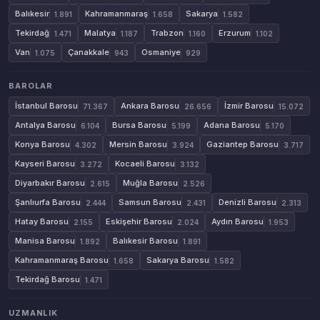
Balıkesir
Kahramanmaraş
Sakarya
1.891
1.658
1.582
Tekirdağ
Malatya
Trabzon
Erzurum
1.471
1.187
1.160
1.102
Van
Çanakkale
Osmaniye
1.075
943
929
BAROLAR
İstanbul Barosu
Ankara Barosu
İzmir Barosu
71.367
26.656
15.072
Antalya Barosu
Bursa Barosu
Adana Barosu
6.104
5.199
5.170
Konya Barosu
Mersin Barosu
Gaziantep Barosu
4.302
3.924
3.717
Kayseri Barosu
Kocaeli Barosu
3.272
3.132
Diyarbakır Barosu
Muğla Barosu
2.615
2.526
Şanlıurfa Barosu
Samsun Barosu
Denizli Barosu
2.444
2.431
2.313
Hatay Barosu
Eskişehir Barosu
Aydın Barosu
2.155
2.024
1.953
Manisa Barosu
Balıkesir Barosu
1.892
1.891
Kahramanmaraş Barosu
Sakarya Barosu
1.658
1.582
Tekirdağ Barosu
1.471
UZMANLIK