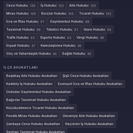
Ceza Hukuku
İş Hukuku
Aile Hukuku
138
122
120
Miras Hukuku
Borçlar Hukuku
Ticaret Hukuku
109
105
102
İcra ve İflas Hukuku
Gayrimenkul Hukuku
97
88
Tazminat Hukuku
Tüketici Hukuku
İdare Hukuku
88
87
84
Trafik Hukuku
Sigorta Hukuku
Vergi Hukuku
63
53
48
İnşaat Hukuku
Kamulaştırma Hukuku
47
46
Göç ve Vatandaşlık Hukuku
Sağlık Hukuku
40
40
İLÇE AVUKATLARI
Beşiktaş Aile Hukuku Avukatları
Şişli Ceza Hukuku Avukatları
Kadıköy İş Hukuku Avukatları
Esenyurt İcra ve İflas Hukuku Avukatları
Üsküdar Gayrimenkul Hukuku Avukatları
Bağcılar Tazminat Hukuku Avukatları
Küçükçekmece Ticaret Hukuku Avukatları
Pendik Miras Hukuku Avukatları
Ümraniye Aile Hukuku Avukatları
Çankaya Ceza Hukuku Avukatları
Keçiören İş Hukuku Avukatları
Seyhan Tazminat Hukuku Avukatları