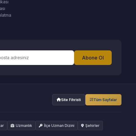
ikası
ası
latma
Abone Ol
Site Fihristi
Tüm Sayfalar
lar
Uzmanlık
İlçe Uzman Dizini
Şehirler