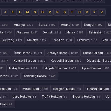
J
K
L
M
N
O
P
R
Ş
T
U
V
Y
Z
Antalya
Bursa
Adana
Konya
M
15.071
6.102
5.199
5.169
4.302
rfa
Samsun
Denizli
Hatay
Eskişehir
2.444
2.431
2.312
2.155
2.02
Tekirdağ
Malatya
Trabzon
Erzurum
Van
1.471
1.187
1.158
1.102
İzmir Barosu
Antalya Barosu
Bursa Barosu
26.655
15.071
6.102
5.19
Kayseri Barosu
Kocaeli Barosu
Diyarbakır Baro
3.717
3.272
3.132
Hatay Barosu
Eskişehir Barosu
Aydın Barosu
312
2.155
2.024
1.953
Barosu
Tekirdağ Barosu
1.582
1.471
 Hukuku
Miras Hukuku
Borçlar Hukuku
Ticaret Hukuku
128
119
113
u
İdare Hukuku
Trafik Hukuku
Sigorta Hukuku
Ver
94
88
69
59
ukuku
43