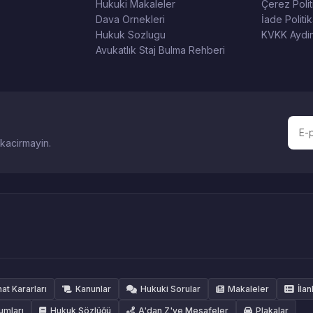
Hukuki Makaleler
Çerez Polit
Dava Ornekleri
İade Politik
Hukuk Sozlugu
KVKK Aydin
Avukatlık Staj Bulma Rehberi
 kacirmayin.
hat Kararları
Kanunlar
Hukuki Sorular
Makaleler
İlan
umları
Hukuk Sözlüğü
A'dan Z'ye Mesafeler
Plakalar