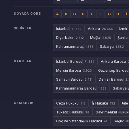
SOYADA GÖRE
A
B
C
D
E
F
G
H
İ
ŞEHIRLER
İstanbul
Ankara
İzmir
71.362
26.655
Diyarbakır
Muğla
Şanlıu
2.612
2.525
Kahramanmaraş
Sakarya
1.658
1.582
BAROLAR
İstanbul Barosu
Ankara Barosu
71.359
Mersin Barosu
Gaziantep Barosu
3.923
Samsun Barosu
Denizli Barosu
2.431
2.
Kahramanmaraş Barosu
Sakarya 
1.658
UZMANLIK
Ceza Hukuku
İş Hukuku
Aile
146
132
Tüketici Hukuku
Gayrimenkul Hukuk
96
Göç ve Vatandaşlık Hukuku
Sağlık H
44