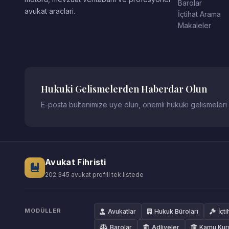
Barolar
avukat araclari.
İçtihat Arama
Makaleler
Hukuki Gelismelerden Haberdar Olun
E-posta bultenimize uye olun, onemli hukuki gelismeleri
Avukat Fihristi
202.345 avukat profili tek listede
MODÜLLER
Avukatlar
Hukuk Büroları
İçti
Barolar
Adliyeler
Kamu Kur