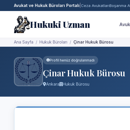
Avukat ve Hukuk Büroları Portalı
|
Ceza Avukatları
Boşanma Av
Hukuki Uzman
Avuk
Ana Sayfa
Hukuk Büroları
Çinar Hukuk Bürosu
Profil henüz doğrulanmadı
Çinar Hukuk Bürosu
Ankara
Hukuk Bürosu