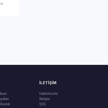
nüz
İLETIŞIM
tikası
Hakkımızda
ulları
İletişim
 Reddi
SSS