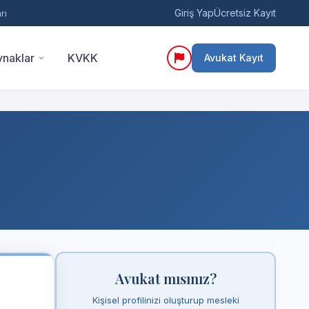
Giriş Yap
Ücretsiz Kayıt
rı
naklar
KVKK
Avukat Kayıt
Avukat mısınız?
Kişisel profilinizi oluşturup mesleki