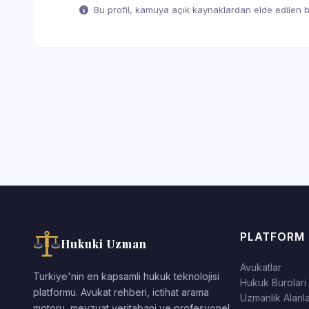
Bu profil, kamuya açık kaynaklardan elde edilen bil
PLATFORM
Hukuki Uzman
Avukatlar
Turkiye'nin en kapsamli hukuk teknolojisi
Hukuk Burolari
platformu. Avukat rehberi, ictihat arama
Uzmanlik Alanla
motoru, mevzuat veritabani ve profesyonel