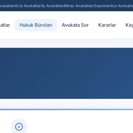
ukatları
İcra Avukatları
İş Avukatları
Miras Avukatları
Gayrimenkul Avukatla
atlar
Hukuk Büroları
Avukata Sor
Kararlar
Kay