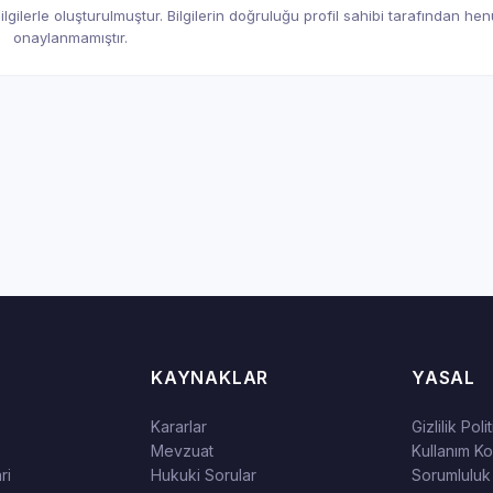
gilerle oluşturulmuştur. Bilgilerin doğruluğu profil sahibi tarafından he
onaylanmamıştır.
KAYNAKLAR
YASAL
Kararlar
Gizlilik Poli
Mevzuat
Kullanım Koş
ri
Hukuki Sorular
Sorumluluk