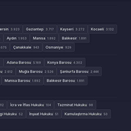
ersin
Gaziantep
Kayseri
Kocaeli
3.923
3.717
3.272
3.132
Aydın
Manisa
Balıkesir
4
1.953
1.892
1.891
Çanakkale
Osmaniye
1.075
943
929
Adana Barosu
Konya Barosu
9
5.169
4.302
su
Muğla Barosu
Şanlıurfa Barosu
2.612
2.526
2.444
Manisa Barosu
Balıkesir Barosu
1.892
1.891
İcra ve İflas Hukuku
Tazminat Hukuku
112
104
98
gi Hukuku
İnşaat Hukuku
Kamulaştırma Hukuku
52
51
50