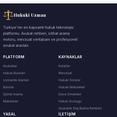
Hukuki Uzman
Turkiye'nin en kapsamli hukuk teknolojisi
platformu. Avukat rehberi, ictihat arama
motoru, mevzuat veritabani ve profesyonel
avukat araclari.
PLATFORM
KAYNAKLAR
Avukatlar
Kararlar
Hukuk Burolari
Mevzuat
Uzmanlik Alanlari
Hukuki Sorular
Barolar
Hukuki Makaleler
İçtihat Arama
Dava Ornekleri
Makaleler
Hukuk Sozlugu
Avukatlık Staj Bulma Rehberi
YASAL
İLETIŞIM