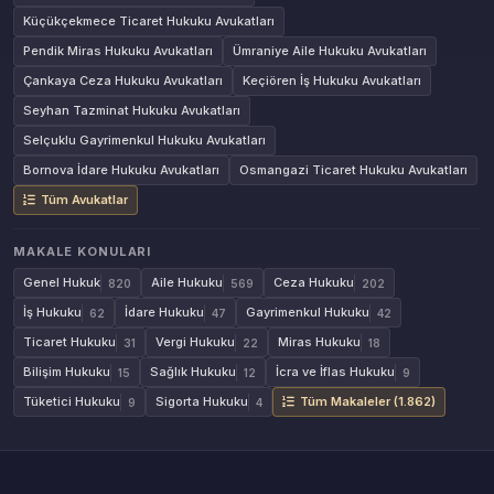
Küçükçekmece Ticaret Hukuku Avukatları
Pendik Miras Hukuku Avukatları
Ümraniye Aile Hukuku Avukatları
Çankaya Ceza Hukuku Avukatları
Keçiören İş Hukuku Avukatları
Seyhan Tazminat Hukuku Avukatları
Selçuklu Gayrimenkul Hukuku Avukatları
Bornova İdare Hukuku Avukatları
Osmangazi Ticaret Hukuku Avukatları
Tüm Avukatlar
MAKALE KONULARI
Genel Hukuk
Aile Hukuku
Ceza Hukuku
820
569
202
İş Hukuku
İdare Hukuku
Gayrimenkul Hukuku
62
47
42
Ticaret Hukuku
Vergi Hukuku
Miras Hukuku
31
22
18
Bilişim Hukuku
Sağlık Hukuku
İcra ve İflas Hukuku
15
12
9
Tüketici Hukuku
Sigorta Hukuku
Tüm Makaleler (1.862)
9
4