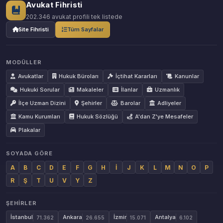
Avukat Fihristi
202.346 avukat profili tek listede
Site Fihristi
Tüm Sayfalar
MODÜLLER
Avukatlar
Hukuk Büroları
İçtihat Kararları
Kanunlar
Hukuki Sorular
Makaleler
İlanlar
Uzmanlık
İlçe Uzman Dizini
Şehirler
Barolar
Adliyeler
Kamu Kurumları
Hukuk Sözlüğü
A'dan Z'ye Mesafeler
Plakalar
SOYADA GÖRE
A
B
C
D
E
F
G
H
İ
J
K
L
M
N
O
P
R
Ş
T
U
V
Y
Z
ŞEHIRLER
İstanbul
Ankara
İzmir
Antalya
71.362
26.655
15.071
6.102