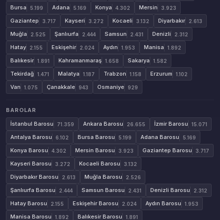
Bursa
Adana
Konya
Mersin
5.199
5.169
4.302
3.923
Gaziantep
Kayseri
Kocaeli
Diyarbakır
3.717
3.272
3.132
2.613
Muğla
Şanlıurfa
Samsun
Denizli
2.525
2.444
2.431
2.312
Hatay
Eskişehir
Aydın
Manisa
2.155
2.024
1.953
1.892
Balıkesir
Kahramanmaraş
Sakarya
1.891
1.658
1.582
Tekirdağ
Malatya
Trabzon
Erzurum
1.471
1.187
1.158
1.102
Van
Çanakkale
Osmaniye
1.075
943
929
BAROLAR
İstanbul Barosu
Ankara Barosu
İzmir Barosu
71.359
26.655
15.071
Antalya Barosu
Bursa Barosu
Adana Barosu
6.102
5.199
5.169
Konya Barosu
Mersin Barosu
Gaziantep Barosu
4.302
3.923
3.717
Kayseri Barosu
Kocaeli Barosu
3.272
3.132
Diyarbakır Barosu
Muğla Barosu
2.613
2.526
Şanlıurfa Barosu
Samsun Barosu
Denizli Barosu
2.444
2.431
2.312
Hatay Barosu
Eskişehir Barosu
Aydın Barosu
2.155
2.024
1.953
Manisa Barosu
Balıkesir Barosu
1.892
1.891