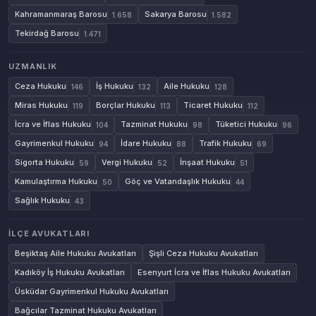
Kahramanmaraş Barosu
Sakarya Barosu
1.658
1.582
Tekirdağ Barosu
1.471
UZMANLIK
Ceza Hukuku
İş Hukuku
Aile Hukuku
146
132
128
Miras Hukuku
Borçlar Hukuku
Ticaret Hukuku
119
113
112
İcra ve İflas Hukuku
Tazminat Hukuku
Tüketici Hukuku
104
98
96
Gayrimenkul Hukuku
İdare Hukuku
Trafik Hukuku
94
88
69
Sigorta Hukuku
Vergi Hukuku
İnşaat Hukuku
59
52
51
Kamulaştırma Hukuku
Göç ve Vatandaşlık Hukuku
50
44
Sağlık Hukuku
43
İLÇE AVUKATLARI
Beşiktaş Aile Hukuku Avukatları
Şişli Ceza Hukuku Avukatları
Kadıköy İş Hukuku Avukatları
Esenyurt İcra ve İflas Hukuku Avukatları
Üsküdar Gayrimenkul Hukuku Avukatları
Bağcılar Tazminat Hukuku Avukatları