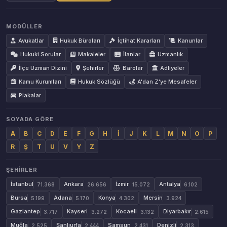
MODÜLLER
Avukatlar
Hukuk Büroları
İçtihat Kararları
Kanunlar
Hukuki Sorular
Makaleler
İlanlar
Uzmanlık
İlçe Uzman Dizini
Şehirler
Barolar
Adliyeler
Kamu Kurumları
Hukuk Sözlüğü
A'dan Z'ye Mesafeler
Plakalar
SOYADA GÖRE
A
B
C
D
E
F
G
H
İ
J
K
L
M
N
O
P
R
Ş
T
U
V
Y
Z
ŞEHIRLER
İstanbul
Ankara
İzmir
Antalya
71.368
26.656
15.072
6.102
Bursa
Adana
Konya
Mersin
5.199
5.170
4.302
3.924
Gaziantep
Kayseri
Kocaeli
Diyarbakır
3.717
3.272
3.132
2.615
Muğla
Şanlıurfa
Samsun
Denizli
2.525
2.444
2.431
2.313