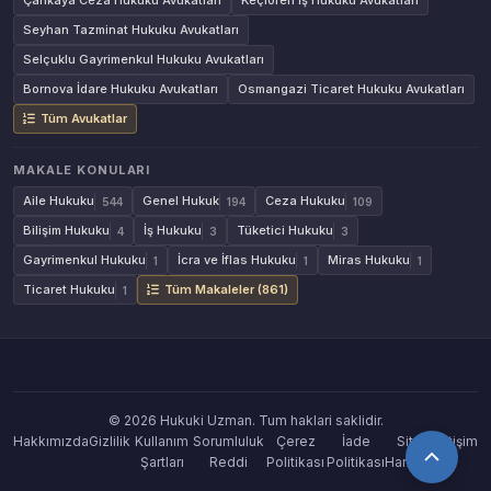
Çankaya Ceza Hukuku Avukatları
Keçiören İş Hukuku Avukatları
Seyhan Tazminat Hukuku Avukatları
Selçuklu Gayrimenkul Hukuku Avukatları
Bornova İdare Hukuku Avukatları
Osmangazi Ticaret Hukuku Avukatları
Tüm Avukatlar
MAKALE KONULARI
Aile Hukuku
Genel Hukuk
Ceza Hukuku
544
194
109
Bilişim Hukuku
İş Hukuku
Tüketici Hukuku
4
3
3
Gayrimenkul Hukuku
İcra ve İflas Hukuku
Miras Hukuku
1
1
1
Ticaret Hukuku
Tüm Makaleler (861)
1
© 2026 Hukuki Uzman. Tum haklari saklidir.
Hakkımızda
Gizlilik
Kullanım
Sorumluluk
Çerez
İade
Site
İletişim
Şartları
Reddi
Politikası
Politikası
Haritası