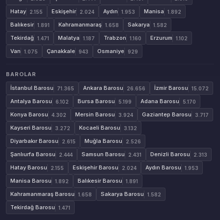
Hatay
Eskişehir
Aydın
Manisa
2.155
2.024
1.953
1.892
Balıkesir
Kahramanmaraş
Sakarya
1.891
1.658
1.582
Tekirdağ
Malatya
Trabzon
Erzurum
1.471
1.187
1.160
1.102
Van
Çanakkale
Osmaniye
1.075
943
929
BAROLAR
İstanbul Barosu
Ankara Barosu
İzmir Barosu
71.365
26.656
15.072
Antalya Barosu
Bursa Barosu
Adana Barosu
6.102
5.199
5.170
Konya Barosu
Mersin Barosu
Gaziantep Barosu
4.302
3.924
3.717
Kayseri Barosu
Kocaeli Barosu
3.272
3.132
Diyarbakır Barosu
Muğla Barosu
2.615
2.526
Şanlıurfa Barosu
Samsun Barosu
Denizli Barosu
2.444
2.431
2.313
Hatay Barosu
Eskişehir Barosu
Aydın Barosu
2.155
2.024
1.953
Manisa Barosu
Balıkesir Barosu
1.892
1.891
Kahramanmaraş Barosu
Sakarya Barosu
1.658
1.582
Tekirdağ Barosu
1.471