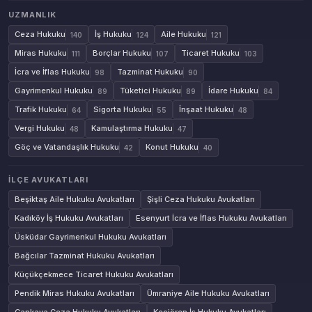
UZMANLIK
Ceza Hukuku
İş Hukuku
Aile Hukuku
140
124
121
Miras Hukuku
Borçlar Hukuku
Ticaret Hukuku
111
107
103
İcra ve İflas Hukuku
Tazminat Hukuku
98
90
Gayrimenkul Hukuku
Tüketici Hukuku
İdare Hukuku
89
89
84
Trafik Hukuku
Sigorta Hukuku
İnşaat Hukuku
64
55
48
Vergi Hukuku
Kamulaştırma Hukuku
48
47
Göç ve Vatandaşlık Hukuku
Konut Hukuku
42
40
İLÇE AVUKATLARI
Beşiktaş Aile Hukuku Avukatları
Şişli Ceza Hukuku Avukatları
Kadıköy İş Hukuku Avukatları
Esenyurt İcra ve İflas Hukuku Avukatları
Üsküdar Gayrimenkul Hukuku Avukatları
Bağcılar Tazminat Hukuku Avukatları
Küçükçekmece Ticaret Hukuku Avukatları
Pendik Miras Hukuku Avukatları
Ümraniye Aile Hukuku Avukatları