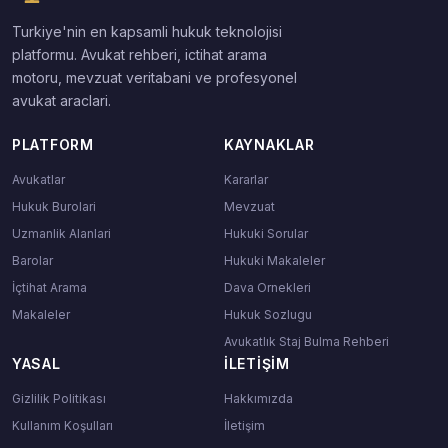
Turkiye'nin en kapsamli hukuk teknolojisi
platformu. Avukat rehberi, ictihat arama
motoru, mevzuat veritabani ve profesyonel
avukat araclari.
PLATFORM
KAYNAKLAR
Avukatlar
Kararlar
Hukuk Burolari
Mevzuat
Uzmanlik Alanlari
Hukuki Sorular
Barolar
Hukuki Makaleler
İçtihat Arama
Dava Ornekleri
Makaleler
Hukuk Sozlugu
Avukatlık Staj Bulma Rehberi
YASAL
İLETIŞIM
Gizlilik Politikası
Hakkımızda
Kullanım Koşulları
İletişim