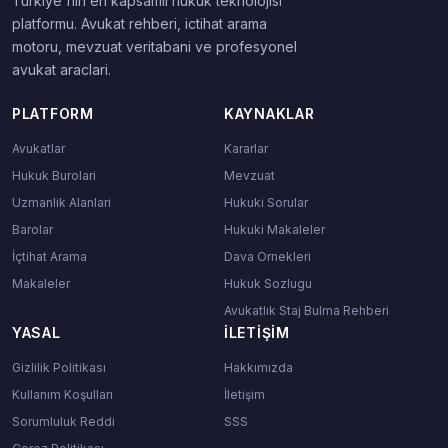
Turkiye'nin en kapsamli hukuk teknolojisi
platformu. Avukat rehberi, ictihat arama
motoru, mevzuat veritabani ve profesyonel
avukat araclari.
PLATFORM
KAYNAKLAR
Avukatlar
Kararlar
Hukuk Burolari
Mevzuat
Uzmanlik Alanlari
Hukuki Sorular
Barolar
Hukuki Makaleler
İçtihat Arama
Dava Ornekleri
Makaleler
Hukuk Sozlugu
Avukatlık Staj Bulma Rehberi
YASAL
İLETIŞIM
Gizlilik Politikası
Hakkımızda
Kullanım Koşulları
İletişim
Sorumluluk Reddi
SSS