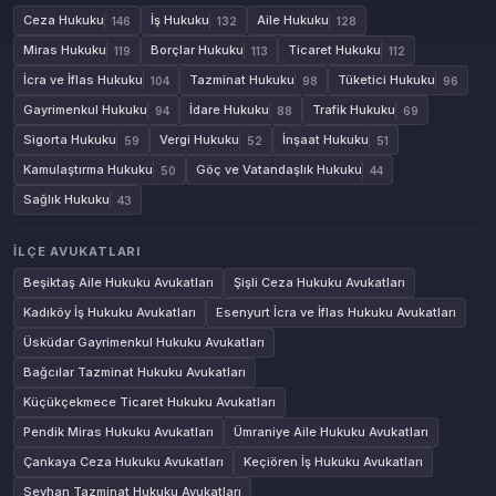
Ceza Hukuku
İş Hukuku
Aile Hukuku
146
132
128
Miras Hukuku
Borçlar Hukuku
Ticaret Hukuku
119
113
112
İcra ve İflas Hukuku
Tazminat Hukuku
Tüketici Hukuku
104
98
96
Gayrimenkul Hukuku
İdare Hukuku
Trafik Hukuku
94
88
69
Sigorta Hukuku
Vergi Hukuku
İnşaat Hukuku
59
52
51
Kamulaştırma Hukuku
Göç ve Vatandaşlık Hukuku
50
44
Sağlık Hukuku
43
İLÇE AVUKATLARI
Beşiktaş Aile Hukuku Avukatları
Şişli Ceza Hukuku Avukatları
Kadıköy İş Hukuku Avukatları
Esenyurt İcra ve İflas Hukuku Avukatları
Üsküdar Gayrimenkul Hukuku Avukatları
Bağcılar Tazminat Hukuku Avukatları
Küçükçekmece Ticaret Hukuku Avukatları
Pendik Miras Hukuku Avukatları
Ümraniye Aile Hukuku Avukatları
Çankaya Ceza Hukuku Avukatları
Keçiören İş Hukuku Avukatları
Seyhan Tazminat Hukuku Avukatları