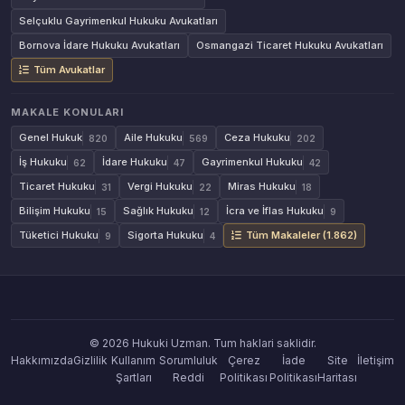
Selçuklu Gayrimenkul Hukuku Avukatları
Bornova İdare Hukuku Avukatları
Osmangazi Ticaret Hukuku Avukatları
Tüm Avukatlar
MAKALE KONULARI
Genel Hukuk
Aile Hukuku
Ceza Hukuku
820
569
202
İş Hukuku
İdare Hukuku
Gayrimenkul Hukuku
62
47
42
Ticaret Hukuku
Vergi Hukuku
Miras Hukuku
31
22
18
Bilişim Hukuku
Sağlık Hukuku
İcra ve İflas Hukuku
15
12
9
Tüketici Hukuku
Sigorta Hukuku
Tüm Makaleler (1.862)
9
4
© 2026 Hukuki Uzman. Tum haklari saklidir.
Hakkımızda
Gizlilik
Kullanım
Sorumluluk
Çerez
İade
Site
İletişim
Şartları
Reddi
Politikası
Politikası
Haritası