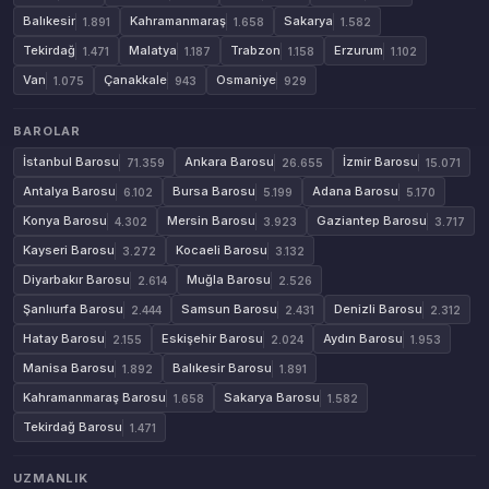
Balıkesir
Kahramanmaraş
Sakarya
1.891
1.658
1.582
Tekirdağ
Malatya
Trabzon
Erzurum
1.471
1.187
1.158
1.102
Van
Çanakkale
Osmaniye
1.075
943
929
BAROLAR
İstanbul Barosu
Ankara Barosu
İzmir Barosu
71.359
26.655
15.071
Antalya Barosu
Bursa Barosu
Adana Barosu
6.102
5.199
5.170
Konya Barosu
Mersin Barosu
Gaziantep Barosu
4.302
3.923
3.717
Kayseri Barosu
Kocaeli Barosu
3.272
3.132
Diyarbakır Barosu
Muğla Barosu
2.614
2.526
Şanlıurfa Barosu
Samsun Barosu
Denizli Barosu
2.444
2.431
2.312
Hatay Barosu
Eskişehir Barosu
Aydın Barosu
2.155
2.024
1.953
Manisa Barosu
Balıkesir Barosu
1.892
1.891
Kahramanmaraş Barosu
Sakarya Barosu
1.658
1.582
Tekirdağ Barosu
1.471
UZMANLIK