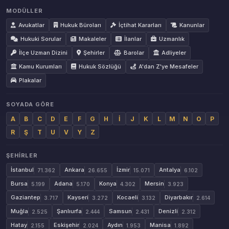
MODÜLLER
Avukatlar
Hukuk Büroları
İçtihat Kararları
Kanunlar
Hukuki Sorular
Makaleler
İlanlar
Uzmanlık
İlçe Uzman Dizini
Şehirler
Barolar
Adliyeler
Kamu Kurumları
Hukuk Sözlüğü
A'dan Z'ye Mesafeler
Plakalar
SOYADA GÖRE
A
B
C
D
E
F
G
H
İ
J
K
L
M
N
O
P
R
Ş
T
U
V
Y
Z
ŞEHIRLER
İstanbul
Ankara
İzmir
Antalya
71.362
26.655
15.071
6.102
Bursa
Adana
Konya
Mersin
5.199
5.170
4.302
3.923
Gaziantep
Kayseri
Kocaeli
Diyarbakır
3.717
3.272
3.132
2.614
Muğla
Şanlıurfa
Samsun
Denizli
2.525
2.444
2.431
2.312
Hatay
Eskişehir
Aydın
Manisa
2.155
2.024
1.953
1.892