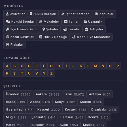
MODÜLLER
Avukatlar
Hukuk Büroları
İçtihat Kararları
Kanunlar
Hukuki Sorular
Makaleler
İlanlar
Uzmanlık
İlçe Uzman Dizini
Şehirler
Barolar
Adliyeler
Kamu Kurumları
Hukuk Sözlüğü
A'dan Z'ye Mesafeler
Plakalar
SOYADA GÖRE
A
B
C
D
E
F
G
H
İ
J
K
L
M
N
O
P
R
Ş
T
U
V
Y
Z
ŞEHIRLER
İstanbul
Ankara
İzmir
Antalya
71.370
26.656
15.072
6.104
Bursa
Adana
Konya
Mersin
5.199
5.170
4.302
3.924
Gaziantep
Kayseri
Kocaeli
Diyarbakır
3.717
3.272
3.132
2.615
Muğla
Şanlıurfa
Samsun
Denizli
2.525
2.444
2.431
2.313
Hatay
Eskişehir
Aydın
Manisa
2.155
2.024
1.953
1.892