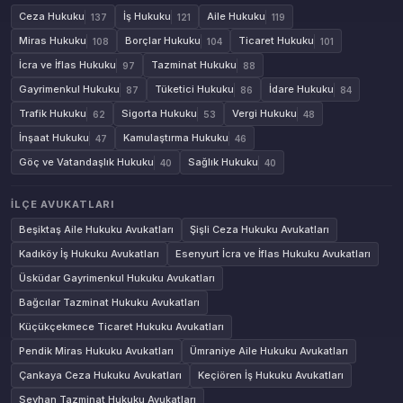
Ceza Hukuku
İş Hukuku
Aile Hukuku
137
121
119
Miras Hukuku
Borçlar Hukuku
Ticaret Hukuku
108
104
101
İcra ve İflas Hukuku
Tazminat Hukuku
97
88
Gayrimenkul Hukuku
Tüketici Hukuku
İdare Hukuku
87
86
84
Trafik Hukuku
Sigorta Hukuku
Vergi Hukuku
62
53
48
İnşaat Hukuku
Kamulaştırma Hukuku
47
46
Göç ve Vatandaşlık Hukuku
Sağlık Hukuku
40
40
İLÇE AVUKATLARI
Beşiktaş Aile Hukuku Avukatları
Şişli Ceza Hukuku Avukatları
Kadıköy İş Hukuku Avukatları
Esenyurt İcra ve İflas Hukuku Avukatları
Üsküdar Gayrimenkul Hukuku Avukatları
Bağcılar Tazminat Hukuku Avukatları
Küçükçekmece Ticaret Hukuku Avukatları
Pendik Miras Hukuku Avukatları
Ümraniye Aile Hukuku Avukatları
Çankaya Ceza Hukuku Avukatları
Keçiören İş Hukuku Avukatları
Seyhan Tazminat Hukuku Avukatları