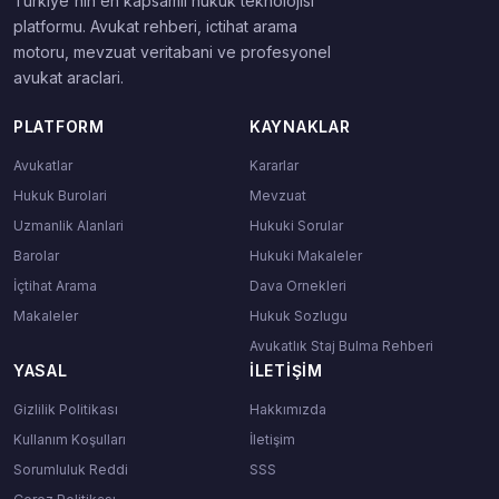
Turkiye'nin en kapsamli hukuk teknolojisi
platformu. Avukat rehberi, ictihat arama
motoru, mevzuat veritabani ve profesyonel
avukat araclari.
PLATFORM
KAYNAKLAR
Avukatlar
Kararlar
Hukuk Burolari
Mevzuat
Uzmanlik Alanlari
Hukuki Sorular
Barolar
Hukuki Makaleler
İçtihat Arama
Dava Ornekleri
Makaleler
Hukuk Sozlugu
Avukatlık Staj Bulma Rehberi
YASAL
İLETIŞIM
Gizlilik Politikası
Hakkımızda
Kullanım Koşulları
İletişim
Sorumluluk Reddi
SSS