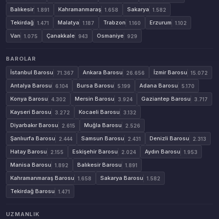
Balıkesir
Kahramanmaraş
Sakarya
1.891
1.658
1.582
Tekirdağ
Malatya
Trabzon
Erzurum
1.471
1.187
1.160
1.102
Van
Çanakkale
Osmaniye
1.075
943
929
BAROLAR
İstanbul Barosu
Ankara Barosu
İzmir Barosu
71.367
26.656
15.072
Antalya Barosu
Bursa Barosu
Adana Barosu
6.104
5.199
5.170
Konya Barosu
Mersin Barosu
Gaziantep Barosu
4.302
3.924
3.717
Kayseri Barosu
Kocaeli Barosu
3.272
3.132
Diyarbakır Barosu
Muğla Barosu
2.615
2.526
Şanlıurfa Barosu
Samsun Barosu
Denizli Barosu
2.444
2.431
2.313
Hatay Barosu
Eskişehir Barosu
Aydın Barosu
2.155
2.024
1.953
Manisa Barosu
Balıkesir Barosu
1.892
1.891
Kahramanmaraş Barosu
Sakarya Barosu
1.658
1.582
Tekirdağ Barosu
1.471
UZMANLIK