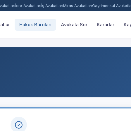
ukatları
İcra Avukatları
İş Avukatları
Miras Avukatları
Gayrimenkul Avukatla
atlar
Hukuk Büroları
Avukata Sor
Kararlar
Kay