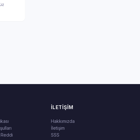
nüz
İLETIŞIM
tikası
Hakkımızda
ulları
İletişim
 Reddi
SSS