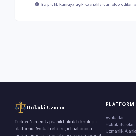
Bu profil, kamuya açık kaynaklardan elde edilen bil
PLATFORM
Hukuki Uzman
Avukatlar
Turkiye'nin en kapsamli hukuk teknolojisi
Hukuk Burolari
platformu. Avukat rehberi, ictihat arama
Uzmanlik Alanla
motoru, mevzuat veritabani ve profesyonel