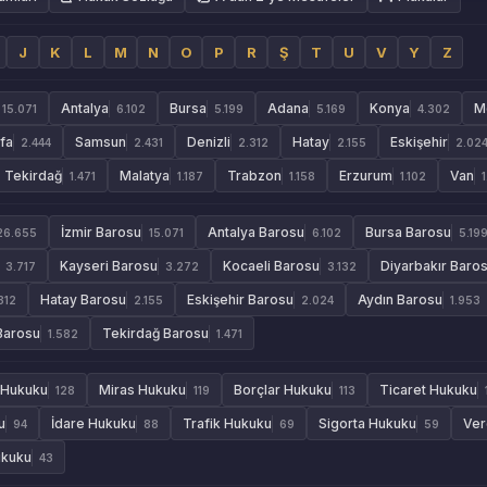
J
K
L
M
N
O
P
R
Ş
T
U
V
Y
Z
Antalya
Bursa
Adana
Konya
M
15.071
6.102
5.199
5.169
4.302
rfa
Samsun
Denizli
Hatay
Eskişehir
2.444
2.431
2.312
2.155
2.02
Tekirdağ
Malatya
Trabzon
Erzurum
Van
1.471
1.187
1.158
1.102
İzmir Barosu
Antalya Barosu
Bursa Barosu
26.655
15.071
6.102
5.19
Kayseri Barosu
Kocaeli Barosu
Diyarbakır Baro
3.717
3.272
3.132
Hatay Barosu
Eskişehir Barosu
Aydın Barosu
312
2.155
2.024
1.953
Barosu
Tekirdağ Barosu
1.582
1.471
 Hukuku
Miras Hukuku
Borçlar Hukuku
Ticaret Hukuku
128
119
113
u
İdare Hukuku
Trafik Hukuku
Sigorta Hukuku
Ver
94
88
69
59
ukuku
43