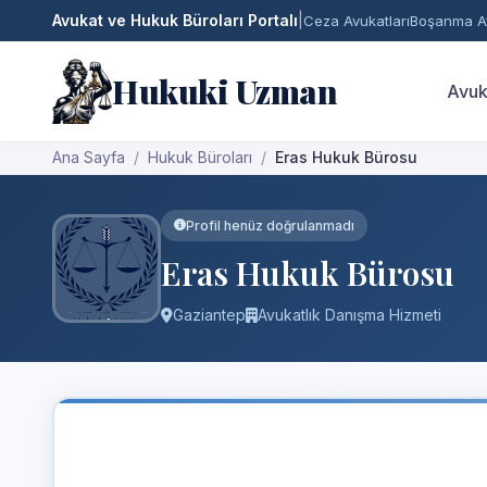
Avukat ve Hukuk Büroları Portalı
|
Ceza Avukatları
Boşanma Av
Hukuki Uzman
Avuk
Ana Sayfa
Hukuk Büroları
Eras Hukuk Bürosu
Profil henüz doğrulanmadı
Eras Hukuk Bürosu
Gaziantep
Avukatlık Danışma Hizmeti