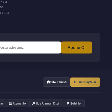
ikası
ası
latma
Abone Ol
Site Fihristi
Tüm Sayfalar
lar
Uzmanlık
İlçe Uzman Dizini
Şehirler