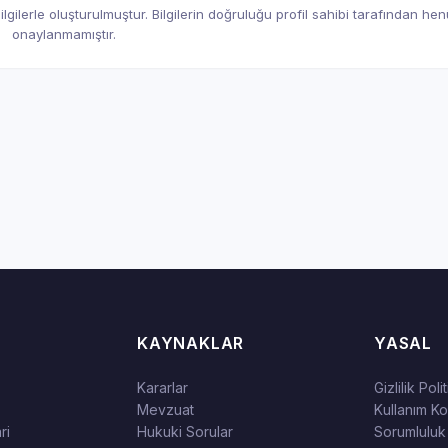
gilerle oluşturulmuştur. Bilgilerin doğruluğu profil sahibi tarafından he
onaylanmamıştır.
KAYNAKLAR
YASAL
Kararlar
Gizlilik Poli
Mevzuat
Kullanım Koş
ri
Hukuki Sorular
Sorumluluk