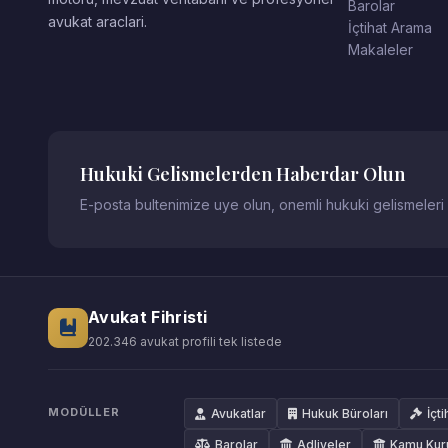
Barolar
avukat araclari.
İçtihat Arama
Makaleler
Hukuki Gelismelerden Haberdar Olun
E-posta bultenimize uye olun, onemli hukuki gelismeleri
Avukat Fihristi
202.346 avukat profili tek listede
MODÜLLER
Avukatlar
Hukuk Büroları
İçti
Barolar
Adliyeler
Kamu Kur