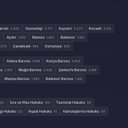
ersin
Gaziantep
Kayseri
Kocaeli
3.923
3.717
3.272
3.132
Aydın
Manisa
Balıkesir
4
1.953
1.892
1.891
Çanakkale
Osmaniye
1.075
943
929
Adana Barosu
Konya Barosu
9
5.169
4.302
su
Muğla Barosu
Şanlıurfa Barosu
2.613
2.526
2.444
Manisa Barosu
Balıkesir Barosu
1.892
1.891
İcra ve İflas Hukuku
Tazminat Hukuku
112
104
98
gi Hukuku
İnşaat Hukuku
Kamulaştırma Hukuku
52
51
50