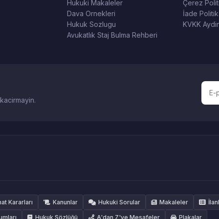
Hukuki Makaleler
Çerez Polit
Dava Ornekleri
İade Politik
Hukuk Sozlugu
KVKK Aydin
Avukatlık Staj Bulma Rehberi
 kacirmayin.
hat Kararları
Kanunlar
Hukuki Sorular
Makaleler
İlan
umları
Hukuk Sözlüğü
A'dan Z'ye Mesafeler
Plakalar