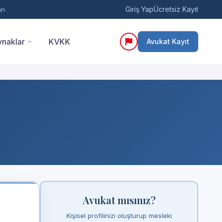
Giriş Yap
Ücretsiz Kayıt
rı
naklar
KVKK
Avukat Kayıt
Avukat mısınız?
Kişisel profilinizi oluşturup mesleki