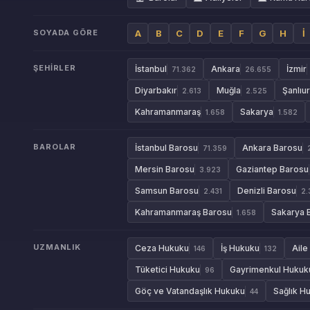
SOYADA GÖRE
A
B
C
D
E
F
G
H
İ
ŞEHIRLER
İstanbul
Ankara
İzmir
71.362
26.655
Diyarbakır
Muğla
Şanlıu
2.613
2.525
Kahramanmaraş
Sakarya
1.658
1.582
BAROLAR
İstanbul Barosu
Ankara Barosu
71.359
Mersin Barosu
Gaziantep Barosu
3.923
Samsun Barosu
Denizli Barosu
2.431
2.
Kahramanmaraş Barosu
Sakarya 
1.658
UZMANLIK
Ceza Hukuku
İş Hukuku
Aile
146
132
Tüketici Hukuku
Gayrimenkul Hukuk
96
Göç ve Vatandaşlık Hukuku
Sağlık H
44