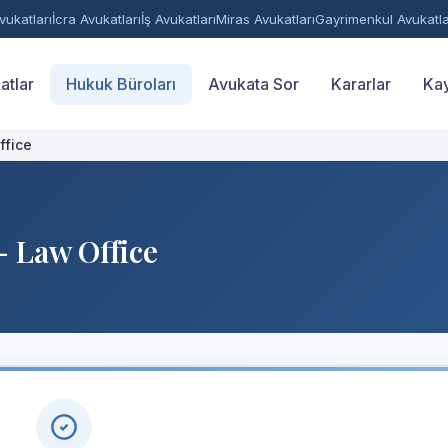
ukatları
İcra Avukatları
İş Avukatları
Miras Avukatları
Gayrimenkul Avukatla
atlar
Hukuk Büroları
Avukata Sor
Kararlar
Kay
ffice
 Law Office