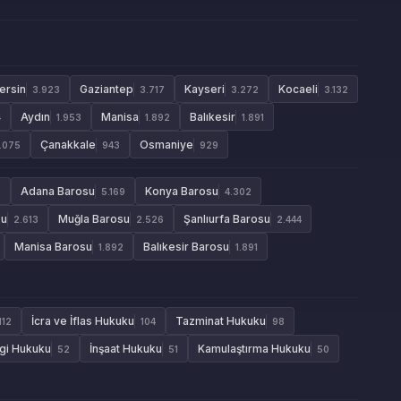
ersin
Gaziantep
Kayseri
Kocaeli
3.923
3.717
3.272
3.132
Aydın
Manisa
Balıkesir
4
1.953
1.892
1.891
Çanakkale
Osmaniye
1.075
943
929
Adana Barosu
Konya Barosu
9
5.169
4.302
su
Muğla Barosu
Şanlıurfa Barosu
2.613
2.526
2.444
Manisa Barosu
Balıkesir Barosu
1.892
1.891
İcra ve İflas Hukuku
Tazminat Hukuku
112
104
98
gi Hukuku
İnşaat Hukuku
Kamulaştırma Hukuku
52
51
50