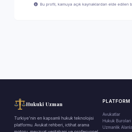
Bu profil, kamuya açık kaynaklardan elde edilen bil
PLATFORM
Hukuki Uzman
Avukatlar
Turkiye'nin en kapsamli hukuk teknolojisi
Hukuk Burolari
platformu. Avukat rehberi, ictihat arama
Uzmanlik Alanla
motoru, mevzuat veritabani ve profesyonel