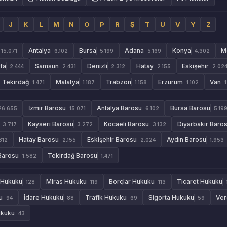
J
K
L
M
N
O
P
R
Ş
T
U
V
Y
Z
Antalya
Bursa
Adana
Konya
M
15.071
6.102
5.199
5.169
4.302
rfa
Samsun
Denizli
Hatay
Eskişehir
2.444
2.431
2.312
2.155
2.02
Tekirdağ
Malatya
Trabzon
Erzurum
Van
1.471
1.187
1.158
1.102
İzmir Barosu
Antalya Barosu
Bursa Barosu
26.655
15.071
6.102
5.19
Kayseri Barosu
Kocaeli Barosu
Diyarbakır Baro
3.717
3.272
3.132
Hatay Barosu
Eskişehir Barosu
Aydın Barosu
312
2.155
2.024
1.953
Barosu
Tekirdağ Barosu
1.582
1.471
 Hukuku
Miras Hukuku
Borçlar Hukuku
Ticaret Hukuku
128
119
113
u
İdare Hukuku
Trafik Hukuku
Sigorta Hukuku
Ver
94
88
69
59
ukuku
43