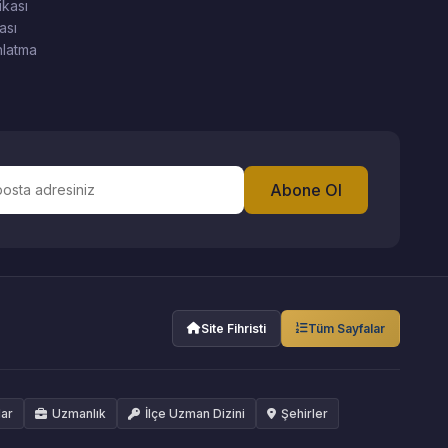
ikası
ası
latma
Abone Ol
Site Fihristi
Tüm Sayfalar
lar
Uzmanlık
İlçe Uzman Dizini
Şehirler