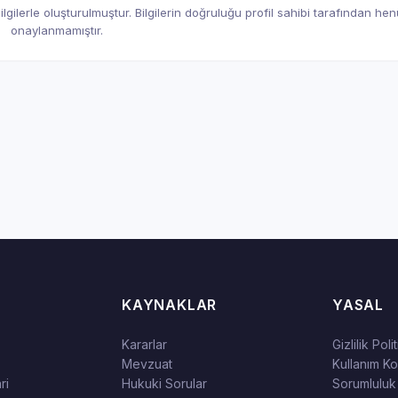
gilerle oluşturulmuştur. Bilgilerin doğruluğu profil sahibi tarafından he
onaylanmamıştır.
KAYNAKLAR
YASAL
Kararlar
Gizlilik Poli
Mevzuat
Kullanım Koş
ri
Hukuki Sorular
Sorumluluk