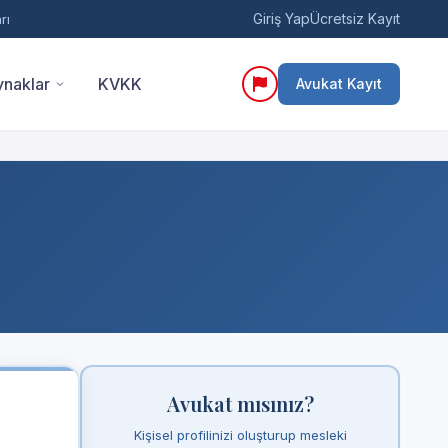
Giriş Yap
Ücretsiz Kayıt
rı
naklar
KVKK
Avukat Kayıt
Avukat mısınız?
Kişisel profilinizi oluşturup mesleki