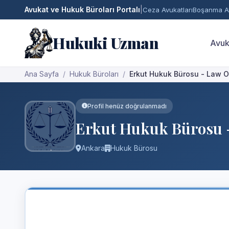
Avukat ve Hukuk Büroları Portalı
|
Ceza Avukatları
Boşanma Av
Hukuki Uzman
Avuk
Ana Sayfa
Hukuk Büroları
Erkut Hukuk Bürosu - Law O
Profil henüz doğrulanmadı
Erkut Hukuk Bürosu -
Ankara
Hukuk Bürosu