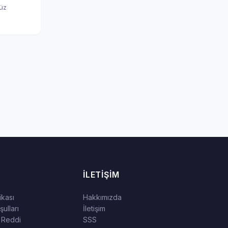
nüz
İLETIŞIM
tikası
Hakkımızda
ulları
İletişim
 Reddi
SSS