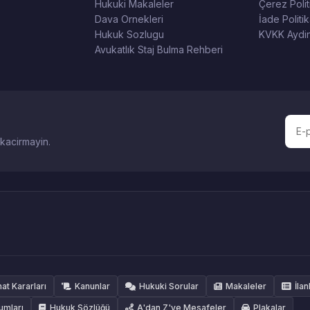
Hukuki Makaleler
Çerez Polit
Dava Ornekleri
İade Politik
Hukuk Sozlugu
KVKK Aydin
Avukatlık Staj Bulma Rehberi
 kacirmayin.
hat Kararları
Kanunlar
Hukuki Sorular
Makaleler
İlan
umları
Hukuk Sözlüğü
A'dan Z'ye Mesafeler
Plakalar