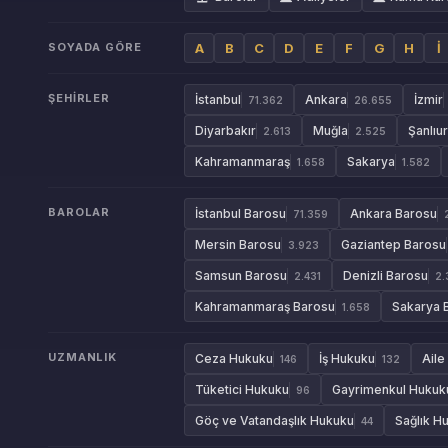
SOYADA GÖRE
A
B
C
D
E
F
G
H
İ
ŞEHIRLER
İstanbul
Ankara
İzmir
71.362
26.655
Diyarbakır
Muğla
Şanlıu
2.613
2.525
Kahramanmaraş
Sakarya
1.658
1.582
BAROLAR
İstanbul Barosu
Ankara Barosu
71.359
Mersin Barosu
Gaziantep Barosu
3.923
Samsun Barosu
Denizli Barosu
2.431
2.
Kahramanmaraş Barosu
Sakarya 
1.658
UZMANLIK
Ceza Hukuku
İş Hukuku
Aile
146
132
Tüketici Hukuku
Gayrimenkul Hukuk
96
Göç ve Vatandaşlık Hukuku
Sağlık H
44