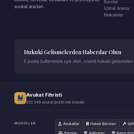
Barolar
avukat araclari.
İçtihat Arama
Makaleler
Hukuki Gelismelerden Haberdar Olun
E-posta bultenimize uye olun, onemli hukuki gelismeleri
Avukat Fihristi
202.346 avukat profili tek listede
MODÜLLER
Avukatlar
Hukuk Büroları
İçti
Barolar
Adliyeler
Kamu Kur