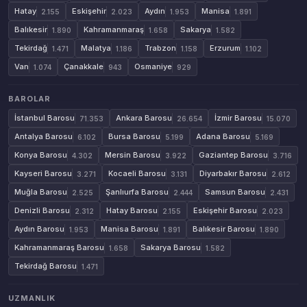
Hatay
Eskişehir
Aydın
Manisa
2.155
2.023
1.953
1.891
Balıkesir
Kahramanmaraş
Sakarya
1.890
1.658
1.582
Tekirdağ
Malatya
Trabzon
Erzurum
1.471
1.186
1.158
1.102
Van
Çanakkale
Osmaniye
1.074
943
929
BAROLAR
İstanbul Barosu
Ankara Barosu
İzmir Barosu
71.353
26.654
15.070
Antalya Barosu
Bursa Barosu
Adana Barosu
6.102
5.199
5.169
Konya Barosu
Mersin Barosu
Gaziantep Barosu
4.302
3.922
3.716
Kayseri Barosu
Kocaeli Barosu
Diyarbakır Barosu
3.271
3.131
2.612
Muğla Barosu
Şanlıurfa Barosu
Samsun Barosu
2.525
2.444
2.431
Denizli Barosu
Hatay Barosu
Eskişehir Barosu
2.312
2.155
2.023
Aydın Barosu
Manisa Barosu
Balıkesir Barosu
1.953
1.891
1.890
Kahramanmaraş Barosu
Sakarya Barosu
1.658
1.582
Tekirdağ Barosu
1.471
UZMANLIK