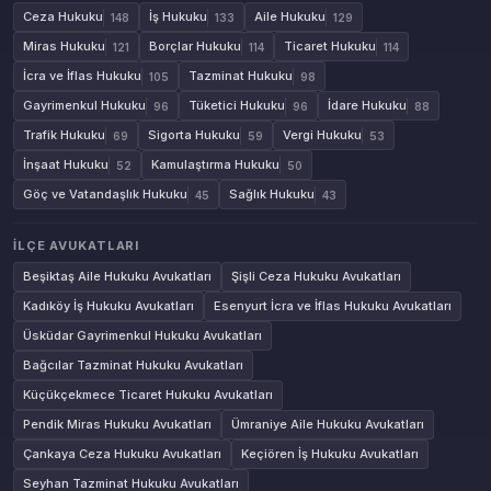
Ceza Hukuku
İş Hukuku
Aile Hukuku
148
133
129
Miras Hukuku
Borçlar Hukuku
Ticaret Hukuku
121
114
114
İcra ve İflas Hukuku
Tazminat Hukuku
105
98
Gayrimenkul Hukuku
Tüketici Hukuku
İdare Hukuku
96
96
88
Trafik Hukuku
Sigorta Hukuku
Vergi Hukuku
69
59
53
İnşaat Hukuku
Kamulaştırma Hukuku
52
50
Göç ve Vatandaşlık Hukuku
Sağlık Hukuku
45
43
İLÇE AVUKATLARI
Beşiktaş Aile Hukuku Avukatları
Şişli Ceza Hukuku Avukatları
Kadıköy İş Hukuku Avukatları
Esenyurt İcra ve İflas Hukuku Avukatları
Üsküdar Gayrimenkul Hukuku Avukatları
Bağcılar Tazminat Hukuku Avukatları
Küçükçekmece Ticaret Hukuku Avukatları
Pendik Miras Hukuku Avukatları
Ümraniye Aile Hukuku Avukatları
Çankaya Ceza Hukuku Avukatları
Keçiören İş Hukuku Avukatları
Seyhan Tazminat Hukuku Avukatları