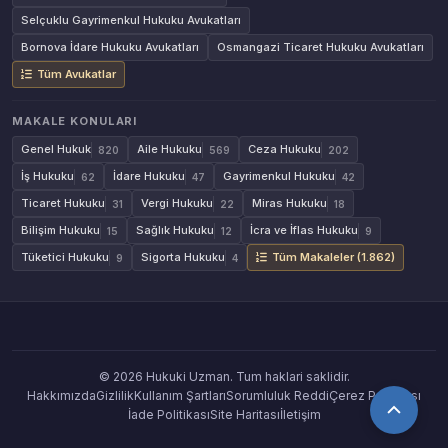
Selçuklu Gayrimenkul Hukuku Avukatları
Bornova İdare Hukuku Avukatları
Osmangazi Ticaret Hukuku Avukatları
Tüm Avukatlar
MAKALE KONULARI
Genel Hukuk
Aile Hukuku
Ceza Hukuku
820
569
202
İş Hukuku
İdare Hukuku
Gayrimenkul Hukuku
62
47
42
Ticaret Hukuku
Vergi Hukuku
Miras Hukuku
31
22
18
Bilişim Hukuku
Sağlık Hukuku
İcra ve İflas Hukuku
15
12
9
Tüketici Hukuku
Sigorta Hukuku
Tüm Makaleler (1.862)
9
4
© 2026 Hukuki Uzman. Tum haklari saklidir.
Hakkımızda
Gizlilik
Kullanım Şartları
Sorumluluk Reddi
Çerez Politikası
İade Politikası
Site Haritası
İletişim