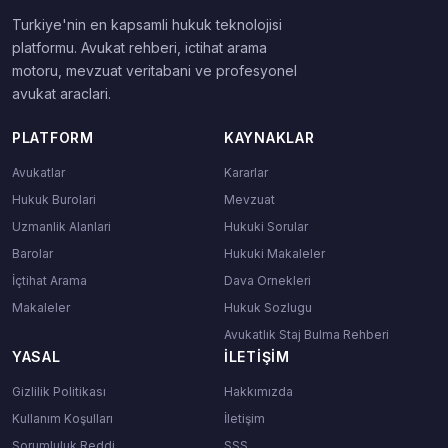
Turkiye'nin en kapsamli hukuk teknolojisi
platformu. Avukat rehberi, ictihat arama
motoru, mevzuat veritabani ve profesyonel
avukat araclari.
PLATFORM
KAYNAKLAR
Avukatlar
Kararlar
Hukuk Burolari
Mevzuat
Uzmanlik Alanlari
Hukuki Sorular
Barolar
Hukuki Makaleler
İçtihat Arama
Dava Ornekleri
Makaleler
Hukuk Sozlugu
Avukatlık Staj Bulma Rehberi
YASAL
İLETIŞIM
Gizlilik Politikası
Hakkımızda
Kullanım Koşulları
İletişim
Sorumluluk Reddi
SSS