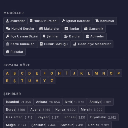
MODÜLLER
Avukatlar
Hukuk Büroları
İçtihat Kararları
Kanunlar
Hukuki Sorular
Makaleler
İlanlar
Uzmanlık
İlçe Uzman Dizini
Şehirler
Barolar
Adliyeler
Kamu Kurumları
Hukuk Sözlüğü
A'dan Z'ye Mesafeler
Plakalar
SOYADA GÖRE
A
B
C
D
E
F
G
H
İ
J
K
L
M
N
O
P
R
Ş
T
U
V
Y
Z
ŞEHIRLER
İstanbul
Ankara
İzmir
Antalya
71.356
26.654
15.070
6.102
Bursa
Adana
Konya
Mersin
5.199
5.169
4.302
3.922
Gaziantep
Kayseri
Kocaeli
Diyarbakır
3.716
3.271
3.131
2.612
Muğla
Şanlıurfa
Samsun
Denizli
2.524
2.444
2.431
2.312