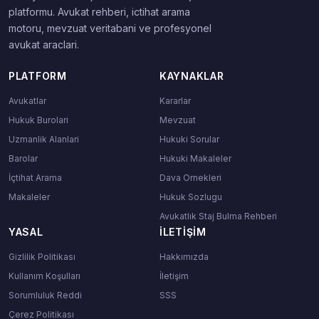
platformu. Avukat rehberi, ictihat arama
motoru, mevzuat veritabani ve profesyonel
avukat araclari.
PLATFORM
KAYNAKLAR
Avukatlar
Kararlar
Hukuk Burolari
Mevzuat
Uzmanlik Alanlari
Hukuki Sorular
Barolar
Hukuki Makaleler
İçtihat Arama
Dava Ornekleri
Makaleler
Hukuk Sozlugu
Avukatlık Staj Bulma Rehberi
YASAL
İLETIŞIM
Gizlilik Politikası
Hakkımızda
Kullanım Koşulları
İletişim
Sorumluluk Reddi
SSS
Çerez Politikası