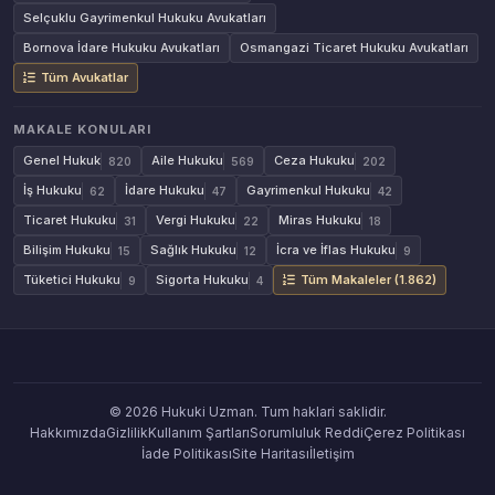
Selçuklu Gayrimenkul Hukuku Avukatları
Bornova İdare Hukuku Avukatları
Osmangazi Ticaret Hukuku Avukatları
Tüm Avukatlar
MAKALE KONULARI
Genel Hukuk
Aile Hukuku
Ceza Hukuku
820
569
202
İş Hukuku
İdare Hukuku
Gayrimenkul Hukuku
62
47
42
Ticaret Hukuku
Vergi Hukuku
Miras Hukuku
31
22
18
Bilişim Hukuku
Sağlık Hukuku
İcra ve İflas Hukuku
15
12
9
Tüketici Hukuku
Sigorta Hukuku
Tüm Makaleler (1.862)
9
4
© 2026 Hukuki Uzman. Tum haklari saklidir.
Hakkımızda
Gizlilik
Kullanım Şartları
Sorumluluk Reddi
Çerez Politikası
İade Politikası
Site Haritası
İletişim