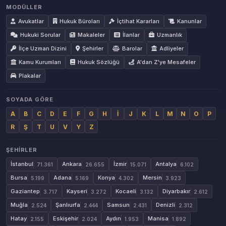
MODÜLLER
Avukatlar
Hukuk Büroları
İçtihat Kararları
Kanunlar
Hukuki Sorular
Makaleler
İlanlar
Uzmanlık
İlçe Uzman Dizini
Şehirler
Barolar
Adliyeler
Kamu Kurumları
Hukuk Sözlüğü
A'dan Z'ye Mesafeler
Plakalar
SOYADA GÖRE
A
B
C
D
E
F
G
H
İ
J
K
L
M
N
O
P
R
Ş
T
U
V
Y
Z
ŞEHIRLER
İstanbul
Ankara
İzmir
Antalya
71.361
26.655
15.071
6.102
Bursa
Adana
Konya
Mersin
5.199
5.169
4.302
3.923
Gaziantep
Kayseri
Kocaeli
Diyarbakır
3.717
3.272
3.132
2.612
Muğla
Şanlıurfa
Samsun
Denizli
2.524
2.444
2.431
2.312
Hatay
Eskişehir
Aydın
Manisa
2.155
2.024
1.953
1.892