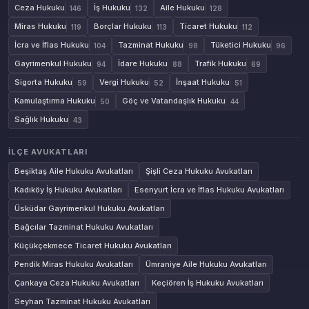
Ceza Hukuku
İş Hukuku
Aile Hukuku
146
132
128
Miras Hukuku
Borçlar Hukuku
Ticaret Hukuku
119
113
112
İcra ve İflas Hukuku
Tazminat Hukuku
Tüketici Hukuku
104
98
96
Gayrimenkul Hukuku
İdare Hukuku
Trafik Hukuku
94
88
69
Sigorta Hukuku
Vergi Hukuku
İnşaat Hukuku
59
52
51
Kamulaştırma Hukuku
Göç ve Vatandaşlık Hukuku
50
44
Sağlık Hukuku
43
İLÇE AVUKATLARI
Beşiktaş Aile Hukuku Avukatları
Şişli Ceza Hukuku Avukatları
Kadıköy İş Hukuku Avukatları
Esenyurt İcra ve İflas Hukuku Avukatları
Üsküdar Gayrimenkul Hukuku Avukatları
Bağcılar Tazminat Hukuku Avukatları
Küçükçekmece Ticaret Hukuku Avukatları
Pendik Miras Hukuku Avukatları
Ümraniye Aile Hukuku Avukatları
Çankaya Ceza Hukuku Avukatları
Keçiören İş Hukuku Avukatları
Seyhan Tazminat Hukuku Avukatları