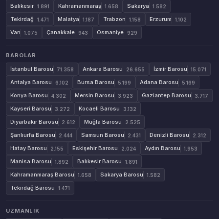
Balıkesir
Kahramanmaraş
Sakarya
1.891
1.658
1.582
Tekirdağ
Malatya
Trabzon
Erzurum
1.471
1.187
1.158
1.102
Van
Çanakkale
Osmaniye
1.075
943
929
BAROLAR
İstanbul Barosu
Ankara Barosu
İzmir Barosu
71.358
26.655
15.071
Antalya Barosu
Bursa Barosu
Adana Barosu
6.102
5.199
5.169
Konya Barosu
Mersin Barosu
Gaziantep Barosu
4.302
3.923
3.717
Kayseri Barosu
Kocaeli Barosu
3.272
3.132
Diyarbakır Barosu
Muğla Barosu
2.612
2.525
Şanlıurfa Barosu
Samsun Barosu
Denizli Barosu
2.444
2.431
2.312
Hatay Barosu
Eskişehir Barosu
Aydın Barosu
2.155
2.024
1.953
Manisa Barosu
Balıkesir Barosu
1.892
1.891
Kahramanmaraş Barosu
Sakarya Barosu
1.658
1.582
Tekirdağ Barosu
1.471
UZMANLIK