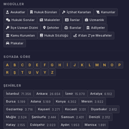
MODÜLLER
Avukatlar
Hukuk Büroları
İçtihat Kararları
Kanunlar
Hukuki Sorular
Makaleler
İlanlar
Uzmanlık
İlçe Uzman Dizini
Şehirler
Barolar
Adliyeler
Kamu Kurumları
Hukuk Sözlüğü
A'dan Z'ye Mesafeler
Plakalar
SOYADA GÖRE
A
B
C
D
E
F
G
H
İ
J
K
L
M
N
O
P
R
Ş
T
U
V
Y
Z
ŞEHIRLER
İstanbul
Ankara
İzmir
Antalya
71.356
26.654
15.070
6.102
Bursa
Adana
Konya
Mersin
5.199
5.169
4.302
3.922
Gaziantep
Kayseri
Kocaeli
Diyarbakır
3.716
3.271
3.131
2.612
Muğla
Şanlıurfa
Samsun
Denizli
2.524
2.444
2.431
2.312
Hatay
Eskişehir
Aydın
Manisa
2.155
2.023
1.953
1.891