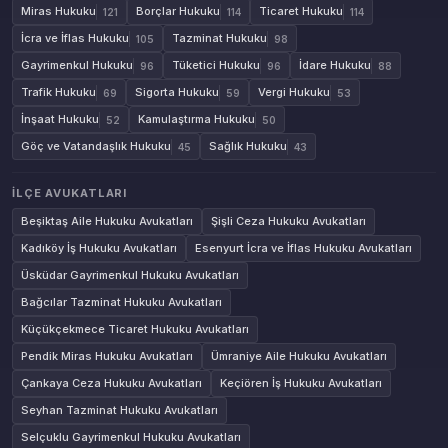
Miras Hukuku
Borçlar Hukuku
Ticaret Hukuku
121
114
114
İcra ve İflas Hukuku
Tazminat Hukuku
105
98
Gayrimenkul Hukuku
Tüketici Hukuku
İdare Hukuku
96
96
88
Trafik Hukuku
Sigorta Hukuku
Vergi Hukuku
69
59
53
İnşaat Hukuku
Kamulaştırma Hukuku
52
50
Göç ve Vatandaşlık Hukuku
Sağlık Hukuku
45
43
İLÇE AVUKATLARI
Beşiktaş Aile Hukuku Avukatları
Şişli Ceza Hukuku Avukatları
Kadıköy İş Hukuku Avukatları
Esenyurt İcra ve İflas Hukuku Avukatları
Üsküdar Gayrimenkul Hukuku Avukatları
Bağcılar Tazminat Hukuku Avukatları
Küçükçekmece Ticaret Hukuku Avukatları
Pendik Miras Hukuku Avukatları
Ümraniye Aile Hukuku Avukatları
Çankaya Ceza Hukuku Avukatları
Keçiören İş Hukuku Avukatları
Seyhan Tazminat Hukuku Avukatları
Selçuklu Gayrimenkul Hukuku Avukatları