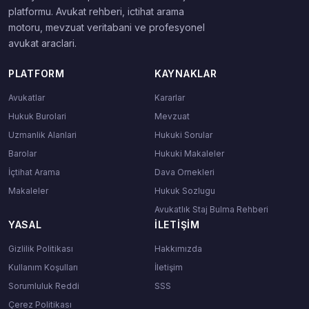
platformu. Avukat rehberi, ictihat arama
motoru, mevzuat veritabani ve profesyonel
avukat araclari.
PLATFORM
KAYNAKLAR
Avukatlar
Kararlar
Hukuk Burolari
Mevzuat
Uzmanlik Alanlari
Hukuki Sorular
Barolar
Hukuki Makaleler
İçtihat Arama
Dava Ornekleri
Makaleler
Hukuk Sozlugu
Avukatlık Staj Bulma Rehberi
YASAL
İLETIŞIM
Gizlilik Politikası
Hakkımızda
Kullanım Koşulları
İletişim
Sorumluluk Reddi
SSS
Çerez Politikası