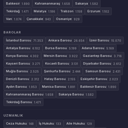
Balıkesir
Kahramanmaraş
Sakarya
1.890
1.658
1.582
Tekirdağ
Malatya
Trabzon
Erzurum
1.471
1.186
1.158
1.102
Van
Çanakkale
Osmaniye
1.074
943
929
BAROLAR
İstanbul Barosu
Ankara Barosu
İzmir Barosu
71.353
26.654
15.070
Antalya Barosu
Bursa Barosu
Adana Barosu
6.102
5.199
5.169
Konya Barosu
Mersin Barosu
Gaziantep Barosu
4.302
3.922
3.716
Kayseri Barosu
Kocaeli Barosu
Diyarbakır Barosu
3.271
3.131
2.612
Muğla Barosu
Şanlıurfa Barosu
Samsun Barosu
2.525
2.444
2.431
Denizli Barosu
Hatay Barosu
Eskişehir Barosu
2.312
2.155
2.023
Aydın Barosu
Manisa Barosu
Balıkesir Barosu
1.953
1.891
1.890
Kahramanmaraş Barosu
Sakarya Barosu
1.658
1.582
Tekirdağ Barosu
1.471
UZMANLIK
Ceza Hukuku
İş Hukuku
Aile Hukuku
148
133
129