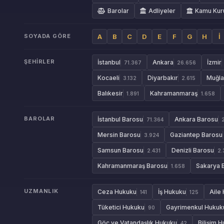
Barolar
Adliyeler
Kamu Kur
SOYADA GÖRE
A
B
C
D
E
F
G
H
İ
ŞEHIRLER
İstanbul
Ankara
İzmir
71.367
26.656
Kocaeli
Diyarbakır
Muğla
3.132
2.615
Balıkesir
Kahramanmaraş
1.891
1.658
BAROLAR
İstanbul Barosu
Ankara Barosu
71.364
Mersin Barosu
Gaziantep Barosu
3.924
Samsun Barosu
Denizli Barosu
2.431
2.
Kahramanmaraş Barosu
Sakarya 
1.658
UZMANLIK
Ceza Hukuku
İş Hukuku
Aile
141
125
Tüketici Hukuku
Gayrimenkul Hukuk
90
Göç ve Vatandaşlık Hukuku
Bilişim 
42