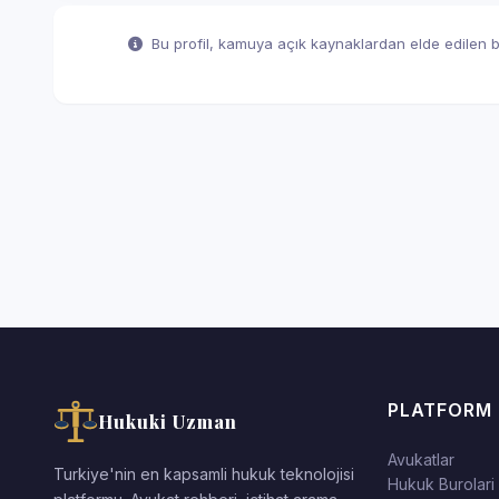
Bu profil, kamuya açık kaynaklardan elde edilen bil
PLATFORM
Hukuki Uzman
Avukatlar
Turkiye'nin en kapsamli hukuk teknolojisi
Hukuk Burolari