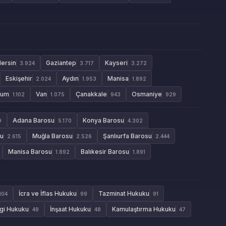
ersin
Gaziantep
Kayseri
3.924
3.717
3.272
Eskişehir
Aydın
Manisa
2.024
1.953
1.892
rum
Van
Çanakkale
Osmaniye
1.102
1.075
943
929
Adana Barosu
Konya Barosu
9
5.170
4.302
su
Muğla Barosu
Şanlıurfa Barosu
2.615
2.526
2.444
Manisa Barosu
Balıkesir Barosu
1.892
1.891
İcra ve İflas Hukuku
Tazminat Hukuku
104
99
91
gi Hukuku
İnşaat Hukuku
Kamulaştırma Hukuku
49
48
47