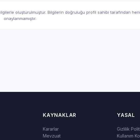
gilerle oluşturulmuştur. Bilgilerin doğruluğu profil sahibi tarafından he
onaylanmamıştır.
KAYNAKLAR
YASAL
Kararlar
Gizlilik Poli
Mevzuat
Kullanım Koş