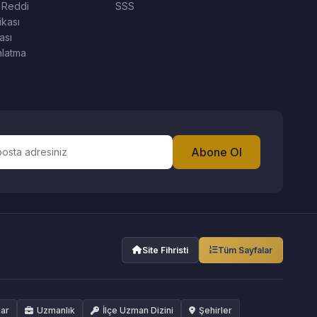
 Reddi
SSS
ikası
ası
latma
Abone Ol
Site Fihristi
Tüm Sayfalar
lar
Uzmanlık
İlçe Uzman Dizini
Şehirler