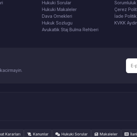
ri
Hukuki Sorular
Sorumluluk
Hukuki Makaleler
Çerez Polit
Dava Ornekleri
İade Politik
Hukuk Sozlugu
KVKK Aydin
Avukatlık Staj Bulma Rehberi
 kacirmayin.
hat Kararları
Kanunlar
Hukuki Sorular
Makaleler
İlan