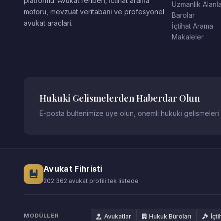
platformu. Avukat rehberi, ictihat arama
Uzmanlik Alanla
motoru, mevzuat veritabani ve profesyonel
Barolar
avukat araclari.
İçtihat Arama
Makaleler
Hukuki Gelismelerden Haberdar Olun
E-posta bultenimize uye olun, onemli hukuki gelismeleri
Avukat Fihristi
202.362 avukat profili tek listede
MODÜLLER
Avukatlar
Hukuk Büroları
İçti