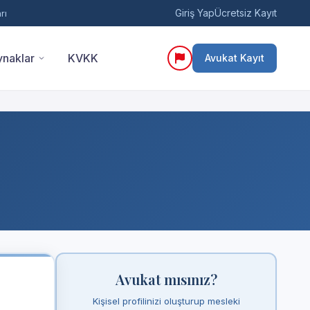
Giriş Yap
Ücretsiz Kayıt
rı
naklar
KVKK
Avukat Kayıt
Avukat mısınız?
Kişisel profilinizi oluşturup mesleki