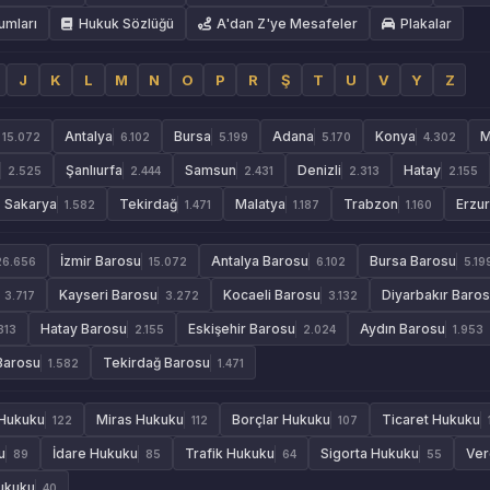
umları
Hukuk Sözlüğü
A'dan Z'ye Mesafeler
Plakalar
J
K
L
M
N
O
P
R
Ş
T
U
V
Y
Z
Antalya
Bursa
Adana
Konya
M
15.072
6.102
5.199
5.170
4.302
Şanlıurfa
Samsun
Denizli
Hatay
2.525
2.444
2.431
2.313
2.155
Sakarya
Tekirdağ
Malatya
Trabzon
Erzu
1.582
1.471
1.187
1.160
İzmir Barosu
Antalya Barosu
Bursa Barosu
26.656
15.072
6.102
5.19
Kayseri Barosu
Kocaeli Barosu
Diyarbakır Baro
3.717
3.272
3.132
Hatay Barosu
Eskişehir Barosu
Aydın Barosu
313
2.155
2.024
1.953
Barosu
Tekirdağ Barosu
1.582
1.471
 Hukuku
Miras Hukuku
Borçlar Hukuku
Ticaret Hukuku
122
112
107
u
İdare Hukuku
Trafik Hukuku
Sigorta Hukuku
Ver
89
85
64
55
Hukuku
40