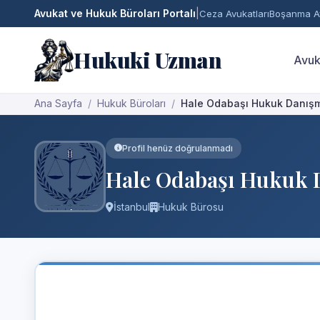
Avukat ve Hukuk Büroları Portalı
|
Ceza Avukatları
Boşanma Av
Hukuki Uzman
Avuk
Ana Sayfa
Hukuk Büroları
Hale Odabaşı Hukuk Danışm
Profil henüz doğrulanmadı
Hale Odabaşı Hukuk 
İstanbul
Hukuk Bürosu