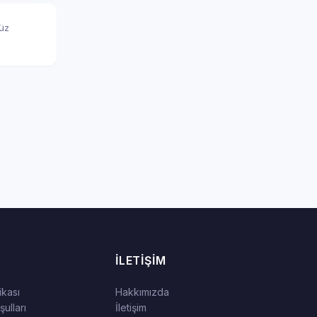
nüz
İLETIŞIM
tikası
Hakkımızda
ulları
İletişim