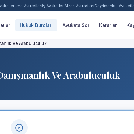
ukatları
İcra Avukatları
İş Avukatları
Miras Avukatları
Gayrimenkul Avukatla
atlar
Hukuk Büroları
Avukata Sor
Kararlar
Kay
anlık Ve Arabuluculuk
Danışmanlık Ve Arabuluculuk