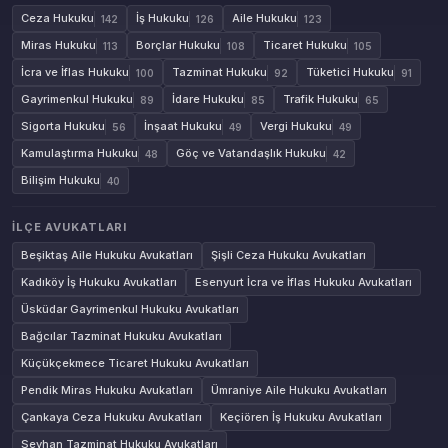
Ceza Hukuku
İş Hukuku
Aile Hukuku
142
126
123
Miras Hukuku
Borçlar Hukuku
Ticaret Hukuku
113
108
105
İcra ve İflas Hukuku
Tazminat Hukuku
Tüketici Hukuku
100
92
91
Gayrimenkul Hukuku
İdare Hukuku
Trafik Hukuku
89
85
65
Sigorta Hukuku
İnşaat Hukuku
Vergi Hukuku
56
49
49
Kamulaştırma Hukuku
Göç ve Vatandaşlık Hukuku
48
42
Bilişim Hukuku
40
İLÇE AVUKATLARI
Beşiktaş Aile Hukuku Avukatları
Şişli Ceza Hukuku Avukatları
Kadıköy İş Hukuku Avukatları
Esenyurt İcra ve İflas Hukuku Avukatları
Üsküdar Gayrimenkul Hukuku Avukatları
Bağcılar Tazminat Hukuku Avukatları
Küçükçekmece Ticaret Hukuku Avukatları
Pendik Miras Hukuku Avukatları
Ümraniye Aile Hukuku Avukatları
Çankaya Ceza Hukuku Avukatları
Keçiören İş Hukuku Avukatları
Seyhan Tazminat Hukuku Avukatları