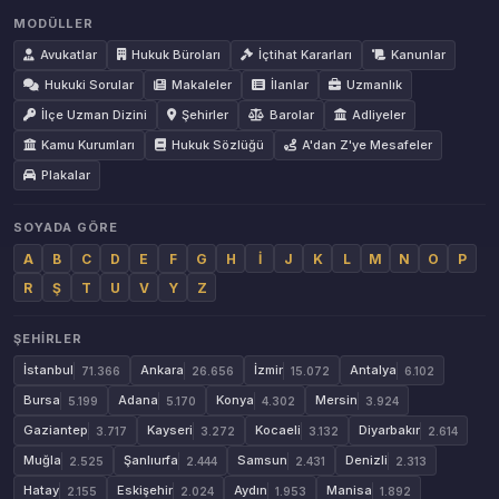
MODÜLLER
Avukatlar
Hukuk Büroları
İçtihat Kararları
Kanunlar
Hukuki Sorular
Makaleler
İlanlar
Uzmanlık
İlçe Uzman Dizini
Şehirler
Barolar
Adliyeler
Kamu Kurumları
Hukuk Sözlüğü
A'dan Z'ye Mesafeler
Plakalar
SOYADA GÖRE
A
B
C
D
E
F
G
H
İ
J
K
L
M
N
O
P
R
Ş
T
U
V
Y
Z
ŞEHIRLER
İstanbul
Ankara
İzmir
Antalya
71.366
26.656
15.072
6.102
Bursa
Adana
Konya
Mersin
5.199
5.170
4.302
3.924
Gaziantep
Kayseri
Kocaeli
Diyarbakır
3.717
3.272
3.132
2.614
Muğla
Şanlıurfa
Samsun
Denizli
2.525
2.444
2.431
2.313
Hatay
Eskişehir
Aydın
Manisa
2.155
2.024
1.953
1.892