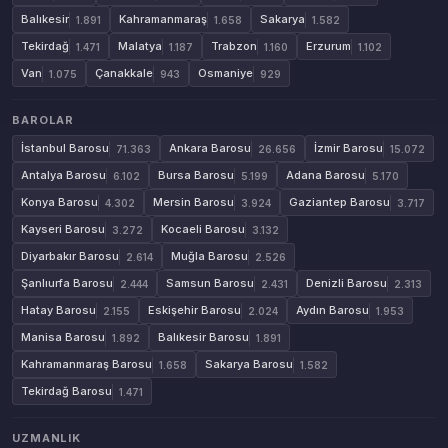
Balıkesir
Kahramanmaraş
Sakarya
1.891
1.658
1.582
Tekirdağ
Malatya
Trabzon
Erzurum
1.471
1.187
1.160
1.102
Van
Çanakkale
Osmaniye
1.075
943
929
BAROLAR
İstanbul Barosu
Ankara Barosu
İzmir Barosu
71.363
26.656
15.072
Antalya Barosu
Bursa Barosu
Adana Barosu
6.102
5.199
5.170
Konya Barosu
Mersin Barosu
Gaziantep Barosu
4.302
3.924
3.717
Kayseri Barosu
Kocaeli Barosu
3.272
3.132
Diyarbakır Barosu
Muğla Barosu
2.614
2.526
Şanlıurfa Barosu
Samsun Barosu
Denizli Barosu
2.444
2.431
2.313
Hatay Barosu
Eskişehir Barosu
Aydın Barosu
2.155
2.024
1.953
Manisa Barosu
Balıkesir Barosu
1.892
1.891
Kahramanmaraş Barosu
Sakarya Barosu
1.658
1.582
Tekirdağ Barosu
1.471
UZMANLIK