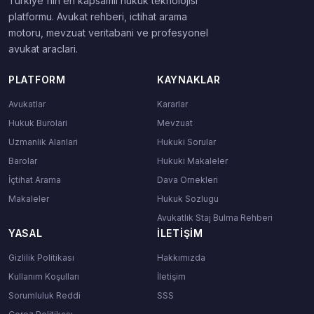
Turkiye'nin en kapsamli hukuk teknolojisi
platformu. Avukat rehberi, ictihat arama
motoru, mevzuat veritabani ve profesyonel
avukat araclari.
PLATFORM
KAYNAKLAR
Avukatlar
Kararlar
Hukuk Burolari
Mevzuat
Uzmanlik Alanlari
Hukuki Sorular
Barolar
Hukuki Makaleler
İçtihat Arama
Dava Ornekleri
Makaleler
Hukuk Sozlugu
Avukatlık Staj Bulma Rehberi
YASAL
İLETIŞIM
Gizlilik Politikası
Hakkımızda
Kullanım Koşulları
İletişim
Sorumluluk Reddi
SSS