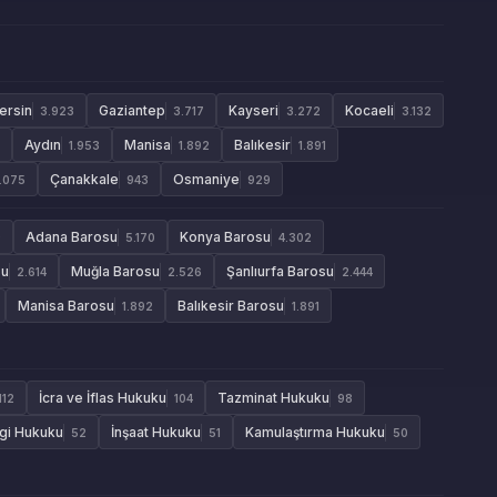
ersin
Gaziantep
Kayseri
Kocaeli
3.923
3.717
3.272
3.132
Aydın
Manisa
Balıkesir
1.953
1.892
1.891
Çanakkale
Osmaniye
1.075
943
929
Adana Barosu
Konya Barosu
9
5.170
4.302
su
Muğla Barosu
Şanlıurfa Barosu
2.614
2.526
2.444
Manisa Barosu
Balıkesir Barosu
1.892
1.891
İcra ve İflas Hukuku
Tazminat Hukuku
112
104
98
gi Hukuku
İnşaat Hukuku
Kamulaştırma Hukuku
52
51
50