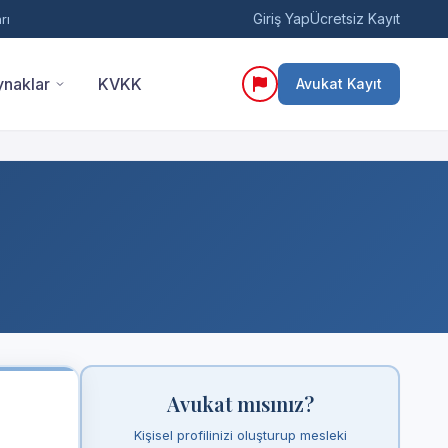
Giriş Yap
Ücretsiz Kayıt
rı
naklar
KVKK
Avukat Kayıt
Avukat mısınız?
Kişisel profilinizi oluşturup mesleki