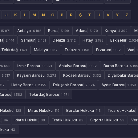
J
K
L
M
N
O
P
R
Ş
T
U
V
Y
Z
Antalya
Bursa
Adana
Konya
M
15.071
6.102
5.199
5.170
4.302
fa
Samsun
Denizli
Hatay
Eskişehir
2.444
2.431
2.312
2.155
2.024
Tekirdağ
Malatya
Trabzon
Erzurum
Van
1.471
1.187
1.158
1.102
İzmir Barosu
Antalya Barosu
Bursa Barosu
26.655
15.071
6.102
5.19
Kayseri Barosu
Kocaeli Barosu
Diyarbakır Baro
3.717
3.272
3.132
Hatay Barosu
Eskişehir Barosu
Aydın Barosu
312
2.155
2.024
1.953
Barosu
Tekirdağ Barosu
1.582
1.471
 Hukuku
Miras Hukuku
Borçlar Hukuku
Ticaret Hukuku
128
119
113
u
İdare Hukuku
Trafik Hukuku
Sigorta Hukuku
Ver
94
88
69
59
ukuku
43