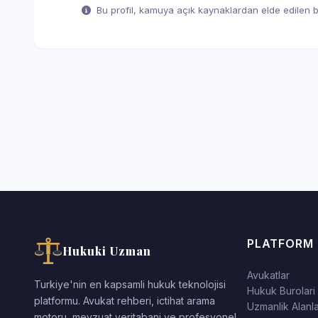
Bu profil, kamuya açık kaynaklardan elde edilen bil
PLATFORM
Hukuki Uzman
Avukatlar
Turkiye'nin en kapsamli hukuk teknolojisi
Hukuk Burolari
platformu. Avukat rehberi, ictihat arama
Uzmanlik Alanla
motoru, mevzuat veritabani ve profesyonel