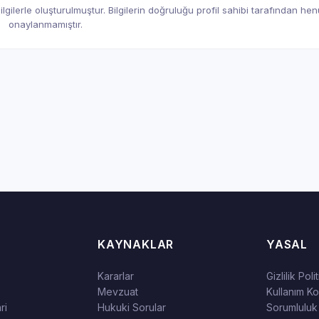
gilerle oluşturulmuştur. Bilgilerin doğruluğu profil sahibi tarafından he
onaylanmamıştır.
KAYNAKLAR
YASAL
Kararlar
Gizlilik Poli
Mevzuat
Kullanım Koş
ri
Hukuki Sorular
Sorumluluk