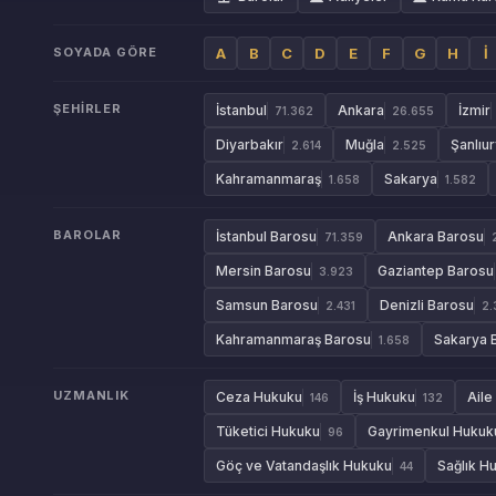
SOYADA GÖRE
A
B
C
D
E
F
G
H
İ
ŞEHIRLER
İstanbul
Ankara
İzmir
71.362
26.655
Diyarbakır
Muğla
Şanlıur
2.614
2.525
Kahramanmaraş
Sakarya
1.658
1.582
BAROLAR
İstanbul Barosu
Ankara Barosu
71.359
Mersin Barosu
Gaziantep Barosu
3.923
Samsun Barosu
Denizli Barosu
2.431
2.
Kahramanmaraş Barosu
Sakarya 
1.658
UZMANLIK
Ceza Hukuku
İş Hukuku
Aile
146
132
Tüketici Hukuku
Gayrimenkul Hukuk
96
Göç ve Vatandaşlık Hukuku
Sağlık H
44