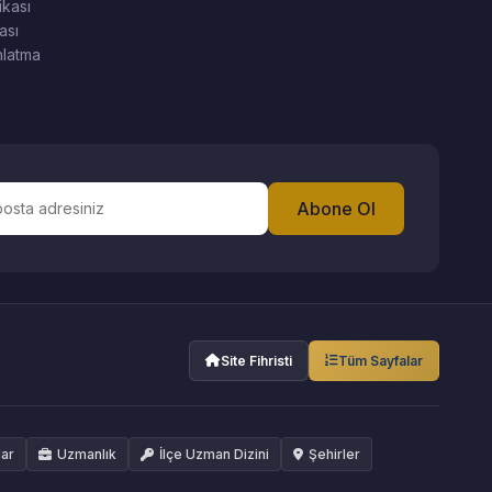
ikası
ası
latma
Abone Ol
Site Fihristi
Tüm Sayfalar
lar
Uzmanlık
İlçe Uzman Dizini
Şehirler