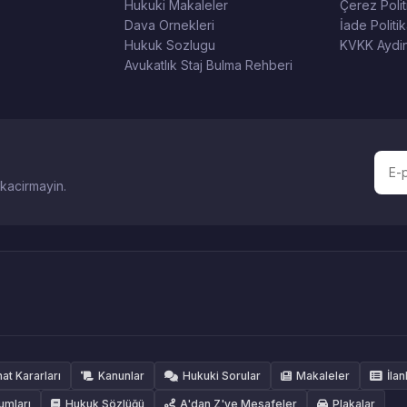
Hukuki Makaleler
Çerez Polit
Dava Ornekleri
İade Politik
Hukuk Sozlugu
KVKK Aydin
Avukatlık Staj Bulma Rehberi
 kacirmayin.
hat Kararları
Kanunlar
Hukuki Sorular
Makaleler
İlan
umları
Hukuk Sözlüğü
A'dan Z'ye Mesafeler
Plakalar