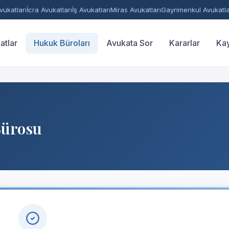
ukatları
İcra Avukatları
İş Avukatları
Miras Avukatları
Gayrimenkul Avukatla
atlar
Hukuk Büroları
Avukata Sor
Kararlar
Kay
Bürosu