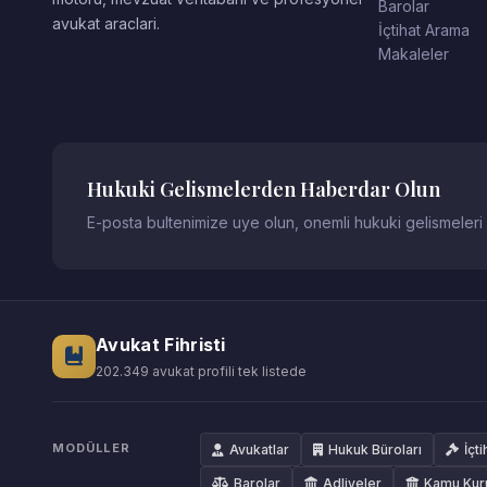
Barolar
avukat araclari.
İçtihat Arama
Makaleler
Hukuki Gelismelerden Haberdar Olun
E-posta bultenimize uye olun, onemli hukuki gelismeleri
Avukat Fihristi
202.349 avukat profili tek listede
MODÜLLER
Avukatlar
Hukuk Büroları
İçti
Barolar
Adliyeler
Kamu Kur