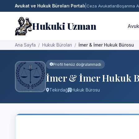
Avukat ve Hukuk Büroları Portalı
|
Ceza Avukatları
Boşanma Av
Hukuki Uzman
Avuk
Ana Sayfa
Hukuk Büroları
İmer & İmer Hukuk Bürosu
Profil henüz doğrulanmadı
İmer & İmer Hukuk 
Tekirdağ
Hukuk Bürosu