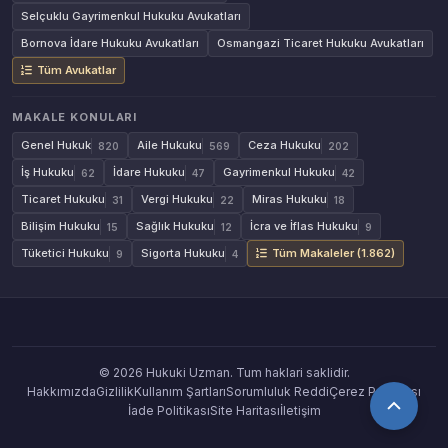
Selçuklu Gayrimenkul Hukuku Avukatları
Bornova İdare Hukuku Avukatları
Osmangazi Ticaret Hukuku Avukatları
Tüm Avukatlar
MAKALE KONULARI
Genel Hukuk
Aile Hukuku
Ceza Hukuku
820
569
202
İş Hukuku
İdare Hukuku
Gayrimenkul Hukuku
62
47
42
Ticaret Hukuku
Vergi Hukuku
Miras Hukuku
31
22
18
Bilişim Hukuku
Sağlık Hukuku
İcra ve İflas Hukuku
15
12
9
Tüketici Hukuku
Sigorta Hukuku
Tüm Makaleler (1.862)
9
4
© 2026 Hukuki Uzman. Tum haklari saklidir.
Hakkımızda
Gizlilik
Kullanım Şartları
Sorumluluk Reddi
Çerez Politikası
İade Politikası
Site Haritası
İletişim