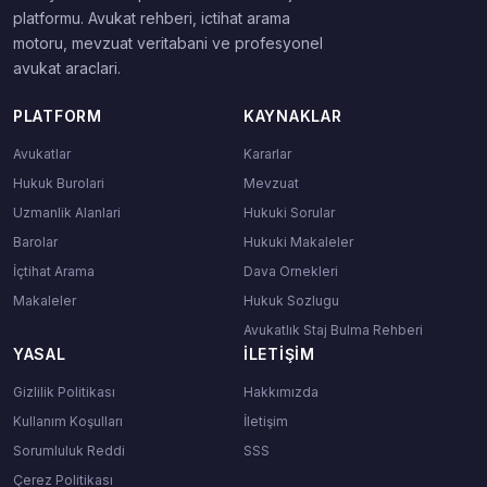
platformu. Avukat rehberi, ictihat arama
motoru, mevzuat veritabani ve profesyonel
avukat araclari.
PLATFORM
KAYNAKLAR
Avukatlar
Kararlar
Hukuk Burolari
Mevzuat
Uzmanlik Alanlari
Hukuki Sorular
Barolar
Hukuki Makaleler
İçtihat Arama
Dava Ornekleri
Makaleler
Hukuk Sozlugu
Avukatlık Staj Bulma Rehberi
YASAL
İLETIŞIM
Gizlilik Politikası
Hakkımızda
Kullanım Koşulları
İletişim
Sorumluluk Reddi
SSS
Çerez Politikası