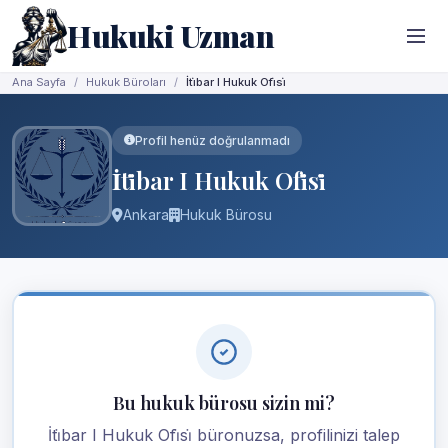
Hukuki Uzman
Ana Sayfa
Hukuk Büroları
İti̇bar I Hukuk Ofi̇si̇
Profil henüz doğrulanmadı
İti̇bar I Hukuk Ofi̇si̇
Ankara
Hukuk Bürosu
Bu hukuk bürosu sizin mi?
İti̇bar I Hukuk Ofi̇si̇ büronuzsa, profilinizi talep