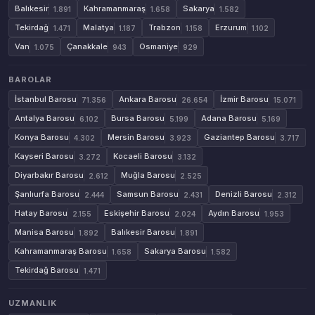
Balıkesir
Kahramanmaraş
Sakarya
1.891
1.658
1.582
Tekirdağ
Malatya
Trabzon
Erzurum
1.471
1.187
1.158
1.102
Van
Çanakkale
Osmaniye
1.075
943
929
BAROLAR
İstanbul Barosu
Ankara Barosu
İzmir Barosu
71.356
26.654
15.071
Antalya Barosu
Bursa Barosu
Adana Barosu
6.102
5.199
5.169
Konya Barosu
Mersin Barosu
Gaziantep Barosu
4.302
3.923
3.717
Kayseri Barosu
Kocaeli Barosu
3.272
3.132
Diyarbakır Barosu
Muğla Barosu
2.612
2.525
Şanlıurfa Barosu
Samsun Barosu
Denizli Barosu
2.444
2.431
2.312
Hatay Barosu
Eskişehir Barosu
Aydın Barosu
2.155
2.024
1.953
Manisa Barosu
Balıkesir Barosu
1.892
1.891
Kahramanmaraş Barosu
Sakarya Barosu
1.658
1.582
Tekirdağ Barosu
1.471
UZMANLIK