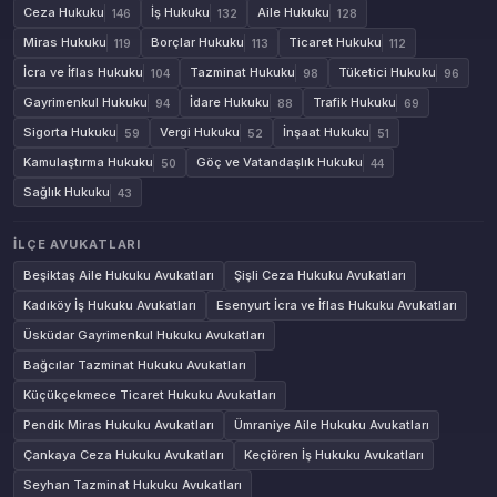
Ceza Hukuku
İş Hukuku
Aile Hukuku
146
132
128
Miras Hukuku
Borçlar Hukuku
Ticaret Hukuku
119
113
112
İcra ve İflas Hukuku
Tazminat Hukuku
Tüketici Hukuku
104
98
96
Gayrimenkul Hukuku
İdare Hukuku
Trafik Hukuku
94
88
69
Sigorta Hukuku
Vergi Hukuku
İnşaat Hukuku
59
52
51
Kamulaştırma Hukuku
Göç ve Vatandaşlık Hukuku
50
44
Sağlık Hukuku
43
İLÇE AVUKATLARI
Beşiktaş Aile Hukuku Avukatları
Şişli Ceza Hukuku Avukatları
Kadıköy İş Hukuku Avukatları
Esenyurt İcra ve İflas Hukuku Avukatları
Üsküdar Gayrimenkul Hukuku Avukatları
Bağcılar Tazminat Hukuku Avukatları
Küçükçekmece Ticaret Hukuku Avukatları
Pendik Miras Hukuku Avukatları
Ümraniye Aile Hukuku Avukatları
Çankaya Ceza Hukuku Avukatları
Keçiören İş Hukuku Avukatları
Seyhan Tazminat Hukuku Avukatları