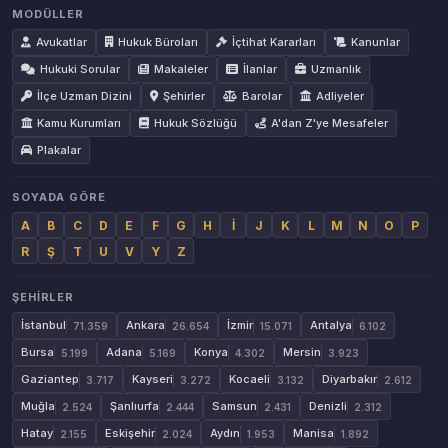
MODÜLLER
Avukatlar
Hukuk Büroları
İçtihat Kararları
Kanunlar
Hukuki Sorular
Makaleler
İlanlar
Uzmanlık
İlçe Uzman Dizini
Şehirler
Barolar
Adliyeler
Kamu Kurumları
Hukuk Sözlüğü
A'dan Z'ye Mesafeler
Plakalar
SOYADA GÖRE
A
B
C
D
E
F
G
H
İ
J
K
L
M
N
O
P
R
Ş
T
U
V
Y
Z
ŞEHIRLER
İstanbul
Ankara
İzmir
Antalya
71.359
26.654
15.071
6.102
Bursa
Adana
Konya
Mersin
5.199
5.169
4.302
3.923
Gaziantep
Kayseri
Kocaeli
Diyarbakır
3.717
3.272
3.132
2.612
Muğla
Şanlıurfa
Samsun
Denizli
2.524
2.444
2.431
2.312
Hatay
Eskişehir
Aydın
Manisa
2.155
2.024
1.953
1.892