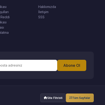
tikası
Hakkımızda
ulları
İletişim
 Reddi
SSS
ikası
ası
latma
Abone Ol
Site Fihristi
Tüm Sayfalar