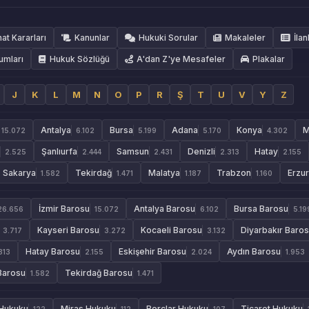
hat Kararları
Kanunlar
Hukuki Sorular
Makaleler
İlan
umları
Hukuk Sözlüğü
A'dan Z'ye Mesafeler
Plakalar
J
K
L
M
N
O
P
R
Ş
T
U
V
Y
Z
Antalya
Bursa
Adana
Konya
M
15.072
6.102
5.199
5.170
4.302
Şanlıurfa
Samsun
Denizli
Hatay
2.525
2.444
2.431
2.313
2.155
Sakarya
Tekirdağ
Malatya
Trabzon
Erzu
1.582
1.471
1.187
1.160
İzmir Barosu
Antalya Barosu
Bursa Barosu
26.656
15.072
6.102
5.19
Kayseri Barosu
Kocaeli Barosu
Diyarbakır Baro
3.717
3.272
3.132
Hatay Barosu
Eskişehir Barosu
Aydın Barosu
313
2.155
2.024
1.953
Barosu
Tekirdağ Barosu
1.582
1.471
 Hukuku
Miras Hukuku
Borçlar Hukuku
Ticaret Hukuku
122
112
107