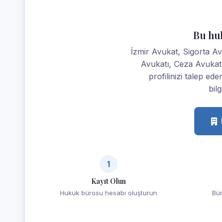
Bu hu
İzmir Avukat, Sigorta A
Avukatı, Ceza Avuka
profilinizi talep ede
bilg
1
Kayıt Olun
Hukuk bürosu hesabı oluşturun
Bür