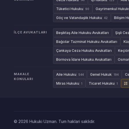
Tüketici Hukuku
Gayrimenkul Hukuk
90
Göç ve Vatandaşlık Hukuku
Bilişim 
42
İLÇE AVUKATLARI
Beşiktaş Aile Hukuku Avukatları
Şişli Ce
Bağcılar Tazminat Hukuku Avukatları
Kü
Çankaya Ceza Hukuku Avukatları
Keçiör
Bornova İdare Hukuku Avukatları
Osmang
MAKALE
Aile Hukuku
Genel Hukuk
C
544
194
KONULARI
Miras Hukuku
Ticaret Hukuku
1
1
© 2026 Hukuki Uzman. Tum haklari saklidir.