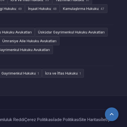
gi Hukuku
İnşaat Hukuku
Kamulaştırma Hukuku
49
48
47
as Hukuku Avukatları
Üsküdar Gayrimenkul Hukuku Avukatları
Ümraniye Aile Hukuku Avukatları
Gayrimenkul Hukuku Avukatları
Gayrimenkul Hukuku
İcra ve İflas Hukuku
1
1
mluluk Reddi
Çerez Politikası
İade Politikası
Site Haritası
İletişim