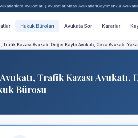
ukatları
İcra Avukatları
İş Avukatları
Miras Avukatları
Gayrimenkul Avukatla
atlar
Hukuk Büroları
Avukata Sor
Kararlar
Kay
atı, Trafik Kazası Avukatı, Değer Kaybı Avukatı, Ceza Avukatı, Y
a Avukatı, Trafik Kazası Avukatı,
kuk Bürosu