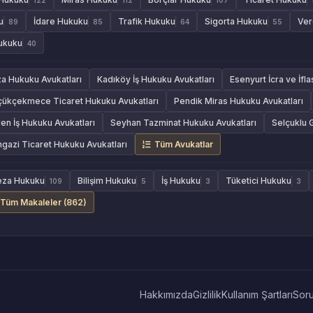
u
İdare Hukuku
Trafik Hukuku
Sigorta Hukuku
Ver
89
85
64
55
Hukuku
40
za Hukuku Avukatları
Kadıköy İş Hukuku Avukatları
Esenyurt İcra ve İfl
çükçekmece Ticaret Hukuku Avukatları
Pendik Miras Hukuku Avukatları
en İş Hukuku Avukatları
Seyhan Tazminat Hukuku Avukatları
Selçuklu 
azi Ticaret Hukuku Avukatları
Tüm Avukatlar
eza Hukuku
Bilişim Hukuku
İş Hukuku
Tüketici Hukuku
109
5
3
3
Tüm Makaleler (862)
Hakkımızda
Gizlilik
Kullanım Şartları
Soru