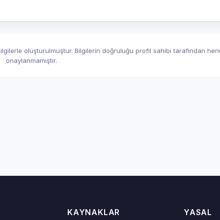
gilerle oluşturulmuştur. Bilgilerin doğruluğu profil sahibi tarafından he
onaylanmamıştır.
KAYNAKLAR
YASAL