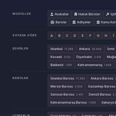
MODÜLLER
Avukatlar
Hukuk Büroları
İçti
Barolar
Adliyeler
Kamu Kur
SOYADA GÖRE
A
B
C
D
E
F
G
H
İ
ŞEHIRLER
İstanbul
Ankara
İzmir
71.366
26.656
Kocaeli
Diyarbakır
Muğla
3.132
2.615
Balıkesir
Kahramanmaraş
1.891
1.658
BAROLAR
İstanbul Barosu
Ankara Barosu
71.363
Mersin Barosu
Gaziantep Barosu
3.924
Samsun Barosu
Denizli Barosu
2.431
2.
Kahramanmaraş Barosu
Sakarya 
1.658
UZMANLIK
Ceza Hukuku
İş Hukuku
Aile
141
125