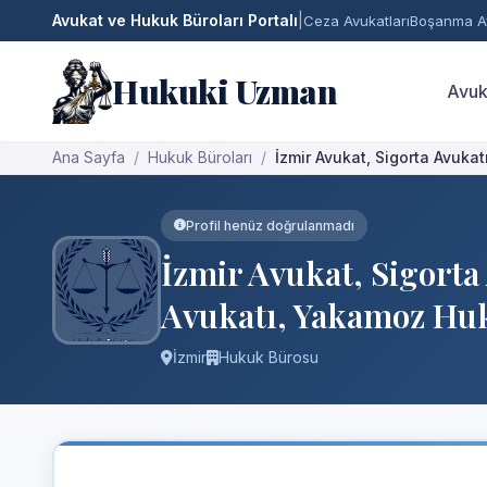
Avukat ve Hukuk Büroları Portalı
|
Ceza Avukatları
Boşanma Av
Hukuki Uzman
Avuk
Ana Sayfa
Hukuk Büroları
İzmir Avukat, Sigorta Avuk
Profil henüz doğrulanmadı
İzmir Avukat, Sigort
Avukatı, Yakamoz Hu
İzmir
Hukuk Bürosu