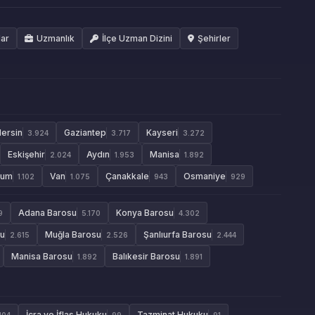
lar
Uzmanlık
İlçe Uzman Dizini
Şehirler
ersin
Gaziantep
Kayseri
3.924
3.717
3.272
Eskişehir
Aydın
Manisa
2.024
1.953
1.892
rum
Van
Çanakkale
Osmaniye
1.102
1.075
943
929
Adana Barosu
Konya Barosu
9
5.170
4.302
su
Muğla Barosu
Şanlıurfa Barosu
2.615
2.526
2.444
Manisa Barosu
Balıkesir Barosu
1.892
1.891
İcra ve İflas Hukuku
Tazminat Hukuku
104
99
91