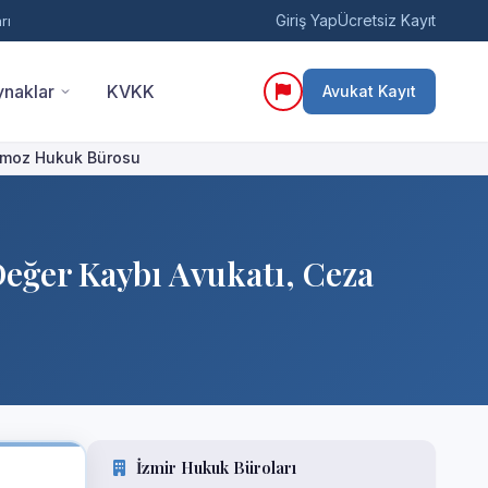
Giriş Yap
Ücretsiz Kayıt
rı
naklar
KVKK
Avukat Kayıt
akamoz Hukuk Bürosu
 Değer Kaybı Avukatı, Ceza
İzmir Hukuk Büroları