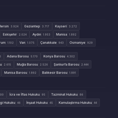
ersin
Gaziantep
Kayseri
3.924
3.717
3.272
Eskişehir
Aydın
Manisa
2.024
1.953
1.892
rum
Van
Çanakkale
Osmaniye
1.102
1.075
943
929
Adana Barosu
Konya Barosu
0
5.170
4.302
su
Muğla Barosu
Şanlıurfa Barosu
2.615
2.526
2.444
Manisa Barosu
Balıkesir Barosu
1.892
1.891
İcra ve İflas Hukuku
Tazminat Hukuku
100
95
86
gi Hukuku
İnşaat Hukuku
Kamulaştırma Hukuku
46
45
44