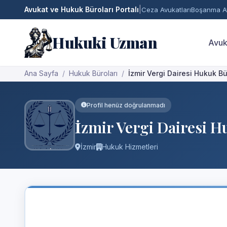
Avukat ve Hukuk Büroları Portalı
|
Ceza Avukatları
Boşanma Av
Hukuki Uzman
Avuk
Ana Sayfa
Hukuk Büroları
İzmir Vergi Dairesi Hukuk B
Profil henüz doğrulanmadı
İzmir Vergi Dairesi 
İzmir
Hukuk Hizmetleri