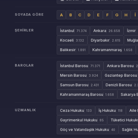
SOYADA GÖRE
A
B
C
D
E
F
G
H
İ
ŞEHIRLER
İstanbul
Ankara
İzmir
71.374
26.658
Kocaeli
Diyarbakır
Muğla
3.132
2.615
Balıkesir
Kahramanmaraş
1.891
1.658
BAROLAR
İstanbul Barosu
Ankara Barosu
71.371
2
Mersin Barosu
Gaziantep Barosu
3.924
Samsun Barosu
Denizli Barosu
2.431
2.
Kahramanmaraş Barosu
Sakarya 
1.658
UZMANLIK
Ceza Hukuku
İş Hukuku
Aile
133
118
Gayrimenkul Hukuku
Tüketici Hukuk
85
Göç ve Vatandaşlık Hukuku
Sağlık H
40