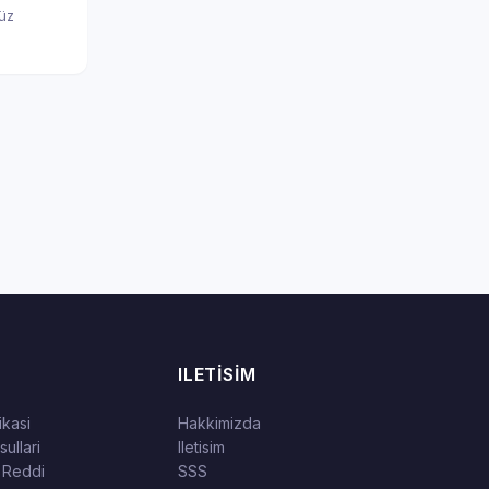
nüz
ILETISIM
tikasi
Hakkimizda
ullari
Iletisim
 Reddi
SSS