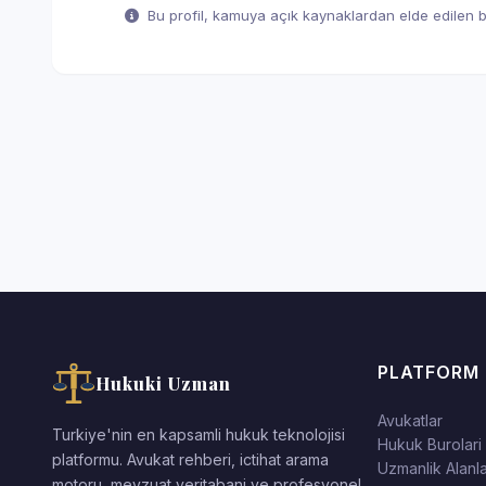
Bu profil, kamuya açık kaynaklardan elde edilen bil
PLATFORM
Hukuki Uzman
Avukatlar
Turkiye'nin en kapsamli hukuk teknolojisi
Hukuk Burolari
platformu. Avukat rehberi, ictihat arama
Uzmanlik Alanla
motoru, mevzuat veritabani ve profesyonel