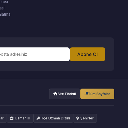
ikasi
asi
latma
Abone Ol
Site Fihristi
Tüm Sayfalar
lar
Uzmanlık
İlçe Uzman Dizini
Şehirler