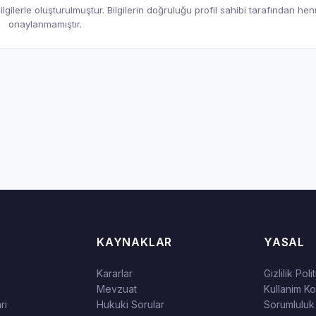
gilerle oluşturulmuştur. Bilgilerin doğruluğu profil sahibi tarafından he
onaylanmamıştır.
KAYNAKLAR
YASAL
Kararlar
Gizlilik Poli
Mevzuat
Kullanim Kos
ri
Hukuki Sorular
Sorumluluk