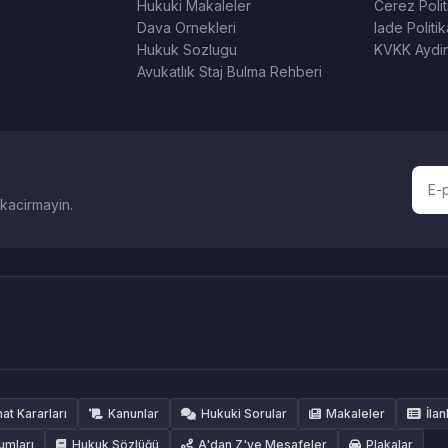
Hukuki Makaleler
Cerez Polit
Dava Ornekleri
Iade Politik
Hukuk Sozlugu
KVKK Aydin
Avukatlık Staj Bulma Rehberi
 kacirmayin.
hat Kararları
Kanunlar
Hukuki Sorular
Makaleler
İlan
umları
Hukuk Sözlüğü
A'dan Z'ye Mesafeler
Plakalar