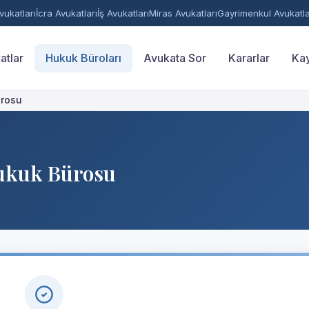
ukatları
İcra Avukatları
İş Avukatları
Miras Avukatları
Gayrimenkul Avukatla
atlar
Hukuk Büroları
Avukata Sor
Kararlar
Kay
ürosu
Hukuk Bürosu