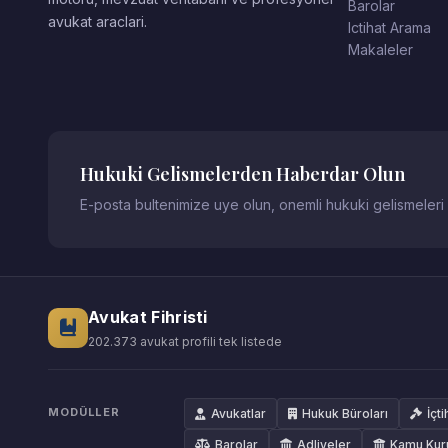
Barolar
avukat araclari.
Ictihat Arama
Makaleler
Hukuki Gelismelerden Haberdar Olun
E-posta bultenimize uye olun, onemli hukuki gelismeleri
Avukat Fihristi
202.373 avukat profili tek listede
MODÜLLER
Avukatlar
Hukuk Büroları
İçti
Barolar
Adliyeler
Kamu Kur