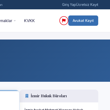
Giriş Yap
Ücretsiz Kayıt
rı
naklar
KVKK
Avukat Kayıt
İzmir Hukuk Büroları
İzmir Avukat Mehmet Yücesoy Hukuk