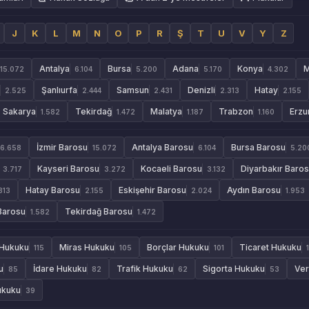
J
K
L
M
N
O
P
R
Ş
T
U
V
Y
Z
Antalya
Bursa
Adana
Konya
M
15.072
6.104
5.200
5.170
4.302
Şanlıurfa
Samsun
Denizli
Hatay
2.525
2.444
2.431
2.313
2.155
Sakarya
Tekirdağ
Malatya
Trabzon
Erzu
1.582
1.472
1.187
1.160
İzmir Barosu
Antalya Barosu
Bursa Barosu
6.658
15.072
6.104
5.20
Kayseri Barosu
Kocaeli Barosu
Diyarbakır Baro
3.717
3.272
3.132
Hatay Barosu
Eskişehir Barosu
Aydın Barosu
313
2.155
2.024
1.953
Barosu
Tekirdağ Barosu
1.582
1.472
 Hukuku
Miras Hukuku
Borçlar Hukuku
Ticaret Hukuku
115
105
101
u
İdare Hukuku
Trafik Hukuku
Sigorta Hukuku
Ver
85
82
62
53
ukuku
39