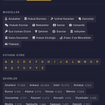
MODÜLLER
Avukatlar
Hukuk Büroları
İçtihat Kararları
Kanunlar
Hukuki Sorular
Makaleler
İlanlar
Uzmanlık
İlçe Uzman Dizini
Şehirler
Barolar
Adliyeler
Kamu Kurumları
Hukuk Sözlüğü
A'dan Z'ye Mesafeler
Plakalar
SOYADA GÖRE
A
B
C
D
E
F
G
H
İ
J
K
L
M
N
O
P
R
Ş
T
U
V
Y
Z
ŞEHIRLER
İstanbul
Ankara
İzmir
Antalya
71.368
26.656
15.072
6.102
Bursa
Adana
Konya
Mersin
5.199
5.170
4.302
3.924
Gaziantep
Kayseri
Kocaeli
Diyarbakır
3.717
3.272
3.132
2.615
Muğla
Şanlıurfa
Samsun
Denizli
2.525
2.444
2.431
2.313