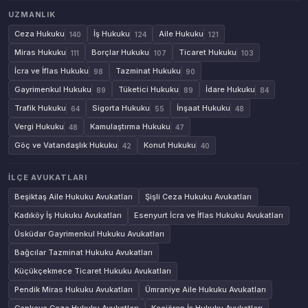
UZMANLIK
Ceza Hukuku
İş Hukuku
Aile Hukuku
140
124
121
Miras Hukuku
Borçlar Hukuku
Ticaret Hukuku
111
107
103
İcra ve İflas Hukuku
Tazminat Hukuku
98
90
Gayrimenkul Hukuku
Tüketici Hukuku
İdare Hukuku
89
89
84
Trafik Hukuku
Sigorta Hukuku
İnşaat Hukuku
64
55
48
Vergi Hukuku
Kamulaştırma Hukuku
48
47
Göç ve Vatandaşlık Hukuku
Konut Hukuku
42
40
İLÇE AVUKATLARI
Beşiktaş Aile Hukuku Avukatları
Şişli Ceza Hukuku Avukatları
Kadıköy İş Hukuku Avukatları
Esenyurt İcra ve İflas Hukuku Avukatları
Üsküdar Gayrimenkul Hukuku Avukatları
Bağcılar Tazminat Hukuku Avukatları
Küçükçekmece Ticaret Hukuku Avukatları
Pendik Miras Hukuku Avukatları
Ümraniye Aile Hukuku Avukatları