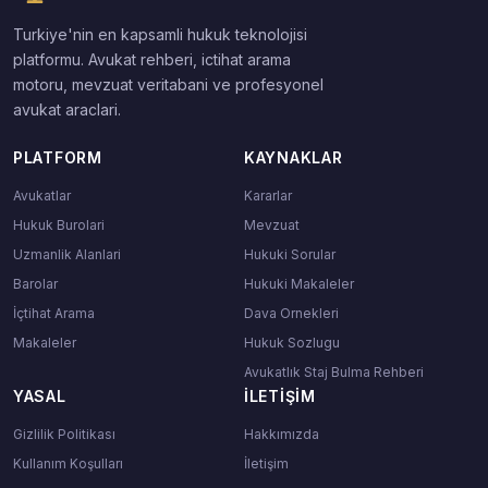
Turkiye'nin en kapsamli hukuk teknolojisi
platformu. Avukat rehberi, ictihat arama
motoru, mevzuat veritabani ve profesyonel
avukat araclari.
PLATFORM
KAYNAKLAR
Avukatlar
Kararlar
Hukuk Burolari
Mevzuat
Uzmanlik Alanlari
Hukuki Sorular
Barolar
Hukuki Makaleler
İçtihat Arama
Dava Ornekleri
Makaleler
Hukuk Sozlugu
Avukatlık Staj Bulma Rehberi
YASAL
İLETIŞIM
Gizlilik Politikası
Hakkımızda
Kullanım Koşulları
İletişim