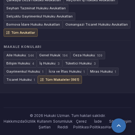
Çankaya Ceza Hukuku Avukatları
Keçiören İş Hukuku Avukatları
Seyhan Tazminat Hukuku Avukatları
Selçuklu Gayrimenkul Hukuku Avukatları
Bornova İdare Hukuku Avukatları
Osmangazi Ticaret Hukuku Avukatları
Tüm Avukatlar
MAKALE KONULARI
Aile Hukuku
Genel Hukuk
Ceza Hukuku
544
194
109
Bilişim Hukuku
İş Hukuku
Tüketici Hukuku
4
3
3
Gayrimenkul Hukuku
İcra ve İflas Hukuku
Miras Hukuku
1
1
1
Ticaret Hukuku
Tüm Makaleler (861)
1
© 2026 Hukuki Uzman. Tum haklari saklidir.
Hakkımızda
Gizlilik
Kullanım
Sorumluluk
Çerez
İade
Site
İletişim
Şartları
Reddi
Politikası
Politikası
Haritası