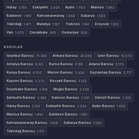
Hatay
Eskişehir
Aydın
Manisa
2.155
2.024
1.953
1.892
Balıkesir
Kahramanmaraş
Sakarya
1.891
1.658
1.582
Tekirdağ
Malatya
Trabzon
Erzurum
1.471
1.187
1.160
1.102
Van
Çanakkale
Osmaniye
1.075
943
929
BAROLAR
İstanbul Barosu
Ankara Barosu
İzmir Barosu
71.365
26.656
15.072
Antalya Barosu
Bursa Barosu
Adana Barosu
6.102
5.199
5.170
Konya Barosu
Mersin Barosu
Gaziantep Barosu
4.302
3.924
3.717
Kayseri Barosu
Kocaeli Barosu
3.272
3.132
Diyarbakır Barosu
Muğla Barosu
2.615
2.526
Şanlıurfa Barosu
Samsun Barosu
Denizli Barosu
2.444
2.431
2.313
Hatay Barosu
Eskişehir Barosu
Aydın Barosu
2.155
2.024
1.953
Manisa Barosu
Balıkesir Barosu
1.892
1.891
Kahramanmaraş Barosu
Sakarya Barosu
1.658
1.582
Tekirdağ Barosu
1.471