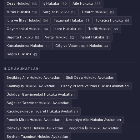
Ceza Hukuku
İş Hukuku
Aile Hukuku
146
132
128
Miras Hukuku
Borçlar Hukuku
Ticaret Hukuku
119
113
112
İcra ve İflas Hukuku
Tazminat Hukuku
Tüketici Hukuku
104
98
96
Gayrimenkul Hukuku
İdare Hukuku
Trafik Hukuku
94
88
69
Sigorta Hukuku
Vergi Hukuku
İnşaat Hukuku
59
52
51
Kamulaştırma Hukuku
Göç ve Vatandaşlık Hukuku
50
44
Sağlık Hukuku
43
İLÇE AVUKATLARI
Beşiktaş Aile Hukuku Avukatları
Şişli Ceza Hukuku Avukatları
Kadıköy İş Hukuku Avukatları
Esenyurt İcra ve İflas Hukuku Avukatları
Üsküdar Gayrimenkul Hukuku Avukatları
Bağcılar Tazminat Hukuku Avukatları
Küçükçekmece Ticaret Hukuku Avukatları
Pendik Miras Hukuku Avukatları
Ümraniye Aile Hukuku Avukatları
Çankaya Ceza Hukuku Avukatları
Keçiören İş Hukuku Avukatları
Seyhan Tazminat Hukuku Avukatları