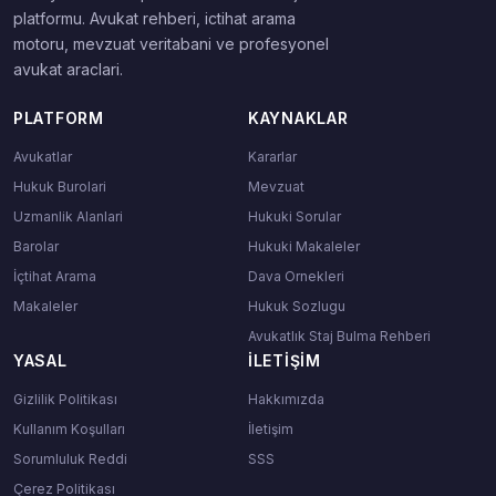
platformu. Avukat rehberi, ictihat arama
motoru, mevzuat veritabani ve profesyonel
avukat araclari.
PLATFORM
KAYNAKLAR
Avukatlar
Kararlar
Hukuk Burolari
Mevzuat
Uzmanlik Alanlari
Hukuki Sorular
Barolar
Hukuki Makaleler
İçtihat Arama
Dava Ornekleri
Makaleler
Hukuk Sozlugu
Avukatlık Staj Bulma Rehberi
YASAL
İLETIŞIM
Gizlilik Politikası
Hakkımızda
Kullanım Koşulları
İletişim
Sorumluluk Reddi
SSS
Çerez Politikası