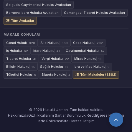
Selçuklu Gayrimenkul Hukuku Avukatları
Bornova İdare Hukuku Avukatları
Osmangazi Ticaret Hukuku Avukatları
Tüm Avukatlar
MAKALE KONULARI
Genel Hukuk
Aile Hukuku
Ceza Hukuku
820
569
202
İş Hukuku
İdare Hukuku
Gayrimenkul Hukuku
62
47
42
Ticaret Hukuku
Vergi Hukuku
Miras Hukuku
31
22
18
Bilişim Hukuku
Sağlık Hukuku
İcra ve İflas Hukuku
15
12
9
Tüketici Hukuku
Sigorta Hukuku
Tüm Makaleler (1.862)
9
4
© 2026 Hukuki Uzman. Tum haklari saklidir.
Hakkımızda
Gizlilik
Kullanım Şartları
Sorumluluk Reddi
Çerez Politikası
İade Politikası
Site Haritası
İletişim