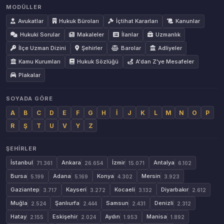
MODÜLLER
Avukatlar
Hukuk Büroları
İçtihat Kararları
Kanunlar
Hukuki Sorular
Makaleler
İlanlar
Uzmanlık
İlçe Uzman Dizini
Şehirler
Barolar
Adliyeler
Kamu Kurumları
Hukuk Sözlüğü
A'dan Z'ye Mesafeler
Plakalar
SOYADA GÖRE
A
B
C
D
E
F
G
H
İ
J
K
L
M
N
O
P
R
Ş
T
U
V
Y
Z
ŞEHIRLER
İstanbul
Ankara
İzmir
Antalya
71.361
26.654
15.071
6.102
Bursa
Adana
Konya
Mersin
5.199
5.169
4.302
3.923
Gaziantep
Kayseri
Kocaeli
Diyarbakır
3.717
3.272
3.132
2.612
Muğla
Şanlıurfa
Samsun
Denizli
2.524
2.444
2.431
2.312
Hatay
Eskişehir
Aydın
Manisa
2.155
2.024
1.953
1.892