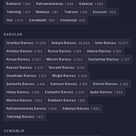
Balıkesir
Kahramanmaraş
Sakarya
1.891
1.658
1.582
Tekirdağ
Malatya
Trabzon
Erzurum
1.471
1.187
1.158
1.102
Van
Çanakkale
Osmaniye
1.075
943
929
BAROLAR
İstanbul Barosu
Ankara Barosu
İzmir Barosu
71.358
26.654
15.071
Antalya Barosu
Bursa Barosu
Adana Barosu
6.102
5.199
5.169
Konya Barosu
Mersin Barosu
Gaziantep Barosu
4.302
3.923
3.717
Kayseri Barosu
Kocaeli Barosu
3.272
3.132
Diyarbakır Barosu
Muğla Barosu
2.612
2.525
Şanlıurfa Barosu
Samsun Barosu
Denizli Barosu
2.444
2.431
2.312
Hatay Barosu
Eskişehir Barosu
Aydın Barosu
2.155
2.024
1.953
Manisa Barosu
Balıkesir Barosu
1.892
1.891
Kahramanmaraş Barosu
Sakarya Barosu
1.658
1.582
Tekirdağ Barosu
1.471
UZMANLIK