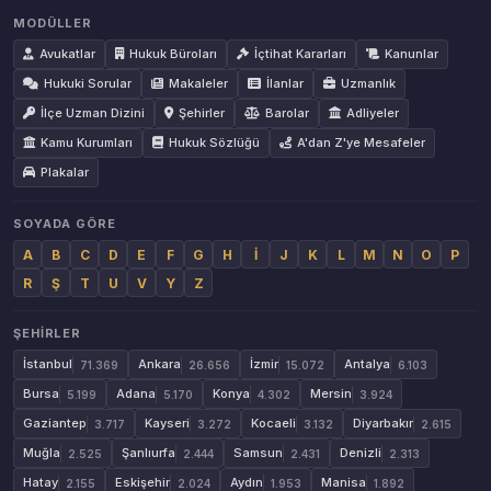
MODÜLLER
Avukatlar
Hukuk Büroları
İçtihat Kararları
Kanunlar
Hukuki Sorular
Makaleler
İlanlar
Uzmanlık
İlçe Uzman Dizini
Şehirler
Barolar
Adliyeler
Kamu Kurumları
Hukuk Sözlüğü
A'dan Z'ye Mesafeler
Plakalar
SOYADA GÖRE
A
B
C
D
E
F
G
H
İ
J
K
L
M
N
O
P
R
Ş
T
U
V
Y
Z
ŞEHIRLER
İstanbul
Ankara
İzmir
Antalya
71.369
26.656
15.072
6.103
Bursa
Adana
Konya
Mersin
5.199
5.170
4.302
3.924
Gaziantep
Kayseri
Kocaeli
Diyarbakır
3.717
3.272
3.132
2.615
Muğla
Şanlıurfa
Samsun
Denizli
2.525
2.444
2.431
2.313
Hatay
Eskişehir
Aydın
Manisa
2.155
2.024
1.953
1.892