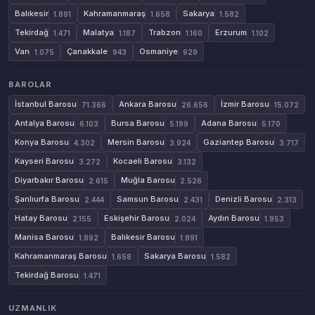
Balıkesir
Kahramanmaraş
Sakarya
1.891
1.658
1.582
Tekirdağ
Malatya
Trabzon
Erzurum
1.471
1.187
1.160
1.102
Van
Çanakkale
Osmaniye
1.075
943
929
BAROLAR
İstanbul Barosu
Ankara Barosu
İzmir Barosu
71.366
26.656
15.072
Antalya Barosu
Bursa Barosu
Adana Barosu
6.103
5.199
5.170
Konya Barosu
Mersin Barosu
Gaziantep Barosu
4.302
3.924
3.717
Kayseri Barosu
Kocaeli Barosu
3.272
3.132
Diyarbakır Barosu
Muğla Barosu
2.615
2.526
Şanlıurfa Barosu
Samsun Barosu
Denizli Barosu
2.444
2.431
2.313
Hatay Barosu
Eskişehir Barosu
Aydın Barosu
2.155
2.024
1.953
Manisa Barosu
Balıkesir Barosu
1.892
1.891
Kahramanmaraş Barosu
Sakarya Barosu
1.658
1.582
Tekirdağ Barosu
1.471
UZMANLIK