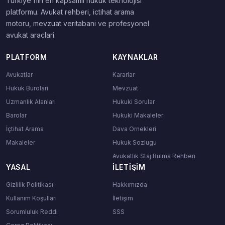
Turkiye'nin en kapsamli hukuk teknolojisi
platformu. Avukat rehberi, ictihat arama
motoru, mevzuat veritabani ve profesyonel
avukat araclari.
PLATFORM
KAYNAKLAR
Avukatlar
Kararlar
Hukuk Burolari
Mevzuat
Uzmanlik Alanlari
Hukuki Sorular
Barolar
Hukuki Makaleler
İçtihat Arama
Dava Ornekleri
Makaleler
Hukuk Sozlugu
Avukatlık Staj Bulma Rehberi
YASAL
İLETIŞIM
Gizlilik Politikası
Hakkımızda
Kullanım Koşulları
İletişim
Sorumluluk Reddi
SSS