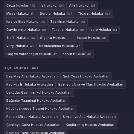
Ceza Hukuku
İş Hukuku
Aile Hukuku
140
124
121
Miras Hukuku
Borçlar Hukuku
Ticaret Hukuku
111
107
103
İcra ve İflas Hukuku
Tazminat Hukuku
98
90
Gayrimenkul Hukuku
Tüketici Hukuku
İdare Hukuku
89
89
84
Trafik Hukuku
Sigorta Hukuku
İnşaat Hukuku
64
55
48
Vergi Hukuku
Kamulaştırma Hukuku
48
47
Göç ve Vatandaşlık Hukuku
Konut Hukuku
42
40
İLÇE AVUKATLARI
Beşiktaş Aile Hukuku Avukatları
Şişli Ceza Hukuku Avukatları
Kadıköy İş Hukuku Avukatları
Esenyurt İcra ve İflas Hukuku Avukatları
Üsküdar Gayrimenkul Hukuku Avukatları
Bağcılar Tazminat Hukuku Avukatları
Küçükçekmece Ticaret Hukuku Avukatları
Pendik Miras Hukuku Avukatları
Ümraniye Aile Hukuku Avukatları
Çankaya Ceza Hukuku Avukatları
Keçiören İş Hukuku Avukatları
Seyhan Tazminat Hukuku Avukatları