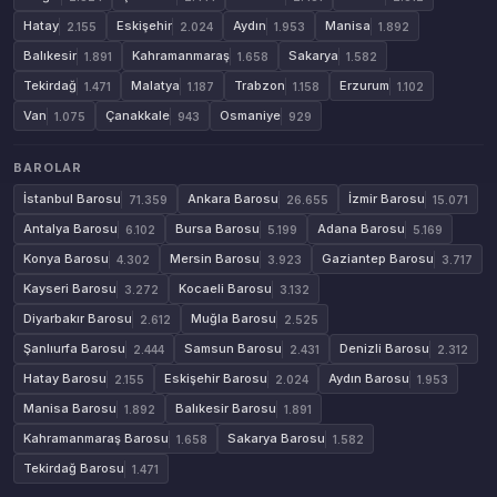
Hatay
Eskişehir
Aydın
Manisa
2.155
2.024
1.953
1.892
Balıkesir
Kahramanmaraş
Sakarya
1.891
1.658
1.582
Tekirdağ
Malatya
Trabzon
Erzurum
1.471
1.187
1.158
1.102
Van
Çanakkale
Osmaniye
1.075
943
929
BAROLAR
İstanbul Barosu
Ankara Barosu
İzmir Barosu
71.359
26.655
15.071
Antalya Barosu
Bursa Barosu
Adana Barosu
6.102
5.199
5.169
Konya Barosu
Mersin Barosu
Gaziantep Barosu
4.302
3.923
3.717
Kayseri Barosu
Kocaeli Barosu
3.272
3.132
Diyarbakır Barosu
Muğla Barosu
2.612
2.525
Şanlıurfa Barosu
Samsun Barosu
Denizli Barosu
2.444
2.431
2.312
Hatay Barosu
Eskişehir Barosu
Aydın Barosu
2.155
2.024
1.953
Manisa Barosu
Balıkesir Barosu
1.892
1.891
Kahramanmaraş Barosu
Sakarya Barosu
1.658
1.582
Tekirdağ Barosu
1.471