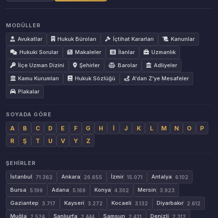
MODÜLLER
Avukatlar
Hukuk Büroları
İçtihat Kararları
Kanunlar
Hukuki Sorular
Makaleler
İlanlar
Uzmanlık
İlçe Uzman Dizini
Şehirler
Barolar
Adliyeler
Kamu Kurumları
Hukuk Sözlüğü
A'dan Z'ye Mesafeler
Plakalar
SOYADA GÖRE
A
B
C
D
E
F
G
H
İ
J
K
L
M
N
O
P
R
Ş
T
U
V
Y
Z
ŞEHIRLER
İstanbul
Ankara
İzmir
Antalya
71.362
26.655
15.071
6.102
Bursa
Adana
Konya
Mersin
5.199
5.169
4.302
3.923
Gaziantep
Kayseri
Kocaeli
Diyarbakır
3.717
3.272
3.132
2.612
Muğla
Şanlıurfa
Samsun
Denizli
2.524
2.444
2.431
2.312