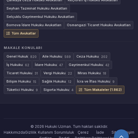
Çankaya Ceza Hukuku Avukatları
Keçiören İş Hukuku Avukatları
Seyhan Tazminat Hukuku Avukatları
Selçuklu Gayrimenkul Hukuku Avukatları
Bornova İdare Hukuku Avukatları
Osmangazi Ticaret Hukuku Avukatları
Tüm Avukatlar
MAKALE KONULARI
Genel Hukuk
Aile Hukuku
Ceza Hukuku
820
569
202
İş Hukuku
İdare Hukuku
Gayrimenkul Hukuku
62
47
42
Ticaret Hukuku
Vergi Hukuku
Miras Hukuku
31
22
18
Bilişim Hukuku
Sağlık Hukuku
İcra ve İflas Hukuku
15
12
9
Tüketici Hukuku
Sigorta Hukuku
Tüm Makaleler (1.862)
9
4
© 2026 Hukuki Uzman. Tum haklari saklidir.
Hakkımızda
Gizlilik
Kullanım
Sorumluluk
Çerez
İade
Site
İletişim