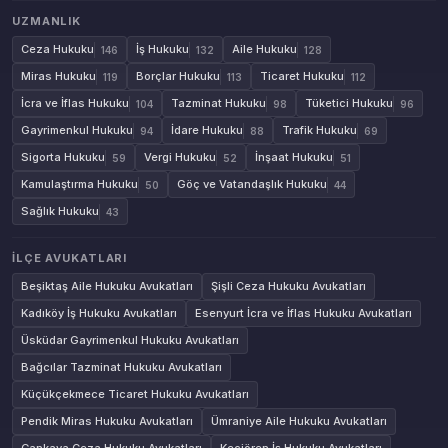
UZMANLIK
Ceza Hukuku
İş Hukuku
Aile Hukuku
146
132
128
Miras Hukuku
Borçlar Hukuku
Ticaret Hukuku
119
113
112
İcra ve İflas Hukuku
Tazminat Hukuku
Tüketici Hukuku
104
98
96
Gayrimenkul Hukuku
İdare Hukuku
Trafik Hukuku
94
88
69
Sigorta Hukuku
Vergi Hukuku
İnşaat Hukuku
59
52
51
Kamulaştırma Hukuku
Göç ve Vatandaşlık Hukuku
50
44
Sağlık Hukuku
43
İLÇE AVUKATLARI
Beşiktaş Aile Hukuku Avukatları
Şişli Ceza Hukuku Avukatları
Kadıköy İş Hukuku Avukatları
Esenyurt İcra ve İflas Hukuku Avukatları
Üsküdar Gayrimenkul Hukuku Avukatları
Bağcılar Tazminat Hukuku Avukatları
Küçükçekmece Ticaret Hukuku Avukatları
Pendik Miras Hukuku Avukatları
Ümraniye Aile Hukuku Avukatları