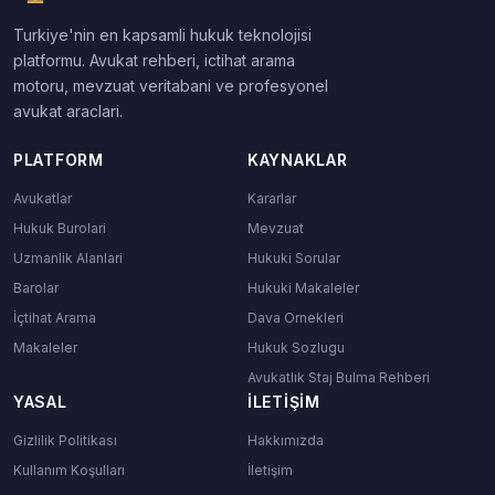
Turkiye'nin en kapsamli hukuk teknolojisi
platformu. Avukat rehberi, ictihat arama
motoru, mevzuat veritabani ve profesyonel
avukat araclari.
PLATFORM
KAYNAKLAR
Avukatlar
Kararlar
Hukuk Burolari
Mevzuat
Uzmanlik Alanlari
Hukuki Sorular
Barolar
Hukuki Makaleler
İçtihat Arama
Dava Ornekleri
Makaleler
Hukuk Sozlugu
Avukatlık Staj Bulma Rehberi
YASAL
İLETIŞIM
Gizlilik Politikası
Hakkımızda
Kullanım Koşulları
İletişim