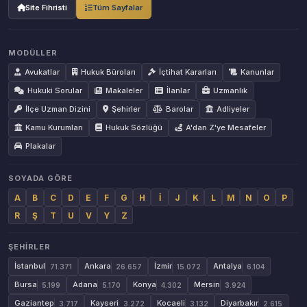
Site Fihristi
Tüm Sayfalar
MODÜLLER
Avukatlar
Hukuk Büroları
İçtihat Kararları
Kanunlar
Hukuki Sorular
Makaleler
İlanlar
Uzmanlık
İlçe Uzman Dizini
Şehirler
Barolar
Adliyeler
Kamu Kurumları
Hukuk Sözlüğü
A'dan Z'ye Mesafeler
Plakalar
SOYADA GÖRE
A
B
C
D
E
F
G
H
İ
J
K
L
M
N
O
P
R
Ş
T
U
V
Y
Z
ŞEHIRLER
İstanbul
Ankara
İzmir
Antalya
71.371
26.657
15.072
6.104
Bursa
Adana
Konya
Mersin
5.199
5.170
4.302
3.924
Gaziantep
Kayseri
Kocaeli
Diyarbakır
3.717
3.272
3.132
2.615