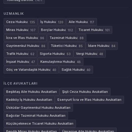
UZMANLIK
Ceza Hukuku
İş Hukuku
Aile Hukuku
135
120
117
Miras Hukuku
Borçlar Hukuku
Ticaret Hukuku
107
102
101
İcra ve İflas Hukuku
Tazminat Hukuku
96
88
Gayrimenkul Hukuku
Tüketici Hukuku
İdare Hukuku
86
85
84
Trafik Hukuku
Sigorta Hukuku
Vergi Hukuku
62
53
48
İnşaat Hukuku
Kamulaştırma Hukuku
47
46
Göç ve Vatandaşlık Hukuku
Sağlık Hukuku
40
40
İLÇE AVUKATLARI
Beşiktaş Aile Hukuku Avukatları
Şişli Ceza Hukuku Avukatları
Kadıköy İş Hukuku Avukatları
Esenyurt İcra ve İflas Hukuku Avukatları
Üsküdar Gayrimenkul Hukuku Avukatları
Bağcılar Tazminat Hukuku Avukatları
Küçükçekmece Ticaret Hukuku Avukatları
Pendik Miras Hukuku Avukatları
Ümraniye Aile Hukuku Avukatları