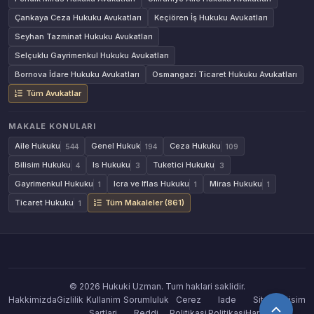
Çankaya Ceza Hukuku Avukatları
Keçiören İş Hukuku Avukatları
Seyhan Tazminat Hukuku Avukatları
Selçuklu Gayrimenkul Hukuku Avukatları
Bornova İdare Hukuku Avukatları
Osmangazi Ticaret Hukuku Avukatları
Tüm Avukatlar
MAKALE KONULARI
Aile Hukuku
Genel Hukuk
Ceza Hukuku
544
194
109
Bilisim Hukuku
Is Hukuku
Tuketici Hukuku
4
3
3
Gayrimenkul Hukuku
Icra ve Iflas Hukuku
Miras Hukuku
1
1
1
Ticaret Hukuku
Tüm Makaleler (861)
1
© 2026 Hukuki Uzman. Tum haklari saklidir.
Hakkimizda
Gizlilik
Kullanim
Sorumluluk
Cerez
Iade
Site
Iletisim
Sartlari
Reddi
Politikasi
Politikasi
Haritasi