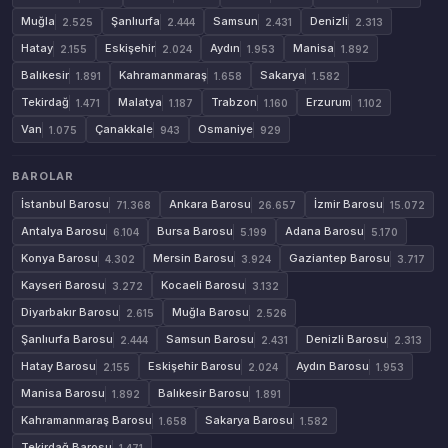
Muğla
Şanlıurfa
Samsun
Denizli
2.525
2.444
2.431
2.313
Hatay
Eskişehir
Aydın
Manisa
2.155
2.024
1.953
1.892
Balıkesir
Kahramanmaraş
Sakarya
1.891
1.658
1.582
Tekirdağ
Malatya
Trabzon
Erzurum
1.471
1.187
1.160
1.102
Van
Çanakkale
Osmaniye
1.075
943
929
BAROLAR
İstanbul Barosu
Ankara Barosu
İzmir Barosu
71.368
26.657
15.072
Antalya Barosu
Bursa Barosu
Adana Barosu
6.104
5.199
5.170
Konya Barosu
Mersin Barosu
Gaziantep Barosu
4.302
3.924
3.717
Kayseri Barosu
Kocaeli Barosu
3.272
3.132
Diyarbakır Barosu
Muğla Barosu
2.615
2.526
Şanlıurfa Barosu
Samsun Barosu
Denizli Barosu
2.444
2.431
2.313
Hatay Barosu
Eskişehir Barosu
Aydın Barosu
2.155
2.024
1.953
Manisa Barosu
Balıkesir Barosu
1.892
1.891
Kahramanmaraş Barosu
Sakarya Barosu
1.658
1.582
Tekirdağ Barosu
1.471