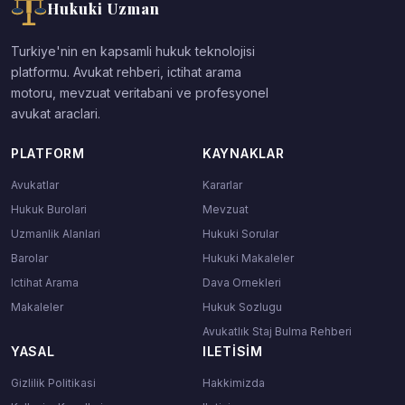
Hukuki Uzman
Turkiye'nin en kapsamli hukuk teknolojisi
platformu. Avukat rehberi, ictihat arama
motoru, mevzuat veritabani ve profesyonel
avukat araclari.
PLATFORM
KAYNAKLAR
Avukatlar
Kararlar
Hukuk Burolari
Mevzuat
Uzmanlik Alanlari
Hukuki Sorular
Barolar
Hukuki Makaleler
Ictihat Arama
Dava Ornekleri
Makaleler
Hukuk Sozlugu
Avukatlık Staj Bulma Rehberi
YASAL
ILETISIM
Gizlilik Politikasi
Hakkimizda