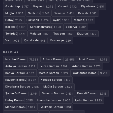
Gaziantep
Kayseri
Kocaeli
Diyarbakır
3.717
3.272
3.132
2.615
Muğla
Şanlıurfa
Samsun
Denizli
2.525
2.444
2.431
2.313
Hatay
Eskişehir
Aydın
Manisa
2.155
2.024
1.953
1.892
Balıkesir
Kahramanmaraş
Sakarya
1.891
1.658
1.582
Tekirdağ
Malatya
Trabzon
Erzurum
1.471
1.187
1.160
1.102
Van
Çanakkale
Osmaniye
1.075
943
929
BAROLAR
İstanbul Barosu
Ankara Barosu
İzmir Barosu
71.363
26.656
15.072
Antalya Barosu
Bursa Barosu
Adana Barosu
6.102
5.199
5.170
Konya Barosu
Mersin Barosu
Gaziantep Barosu
4.302
3.924
3.717
Kayseri Barosu
Kocaeli Barosu
3.272
3.132
Diyarbakır Barosu
Muğla Barosu
2.615
2.526
Şanlıurfa Barosu
Samsun Barosu
Denizli Barosu
2.444
2.431
2.313
Hatay Barosu
Eskişehir Barosu
Aydın Barosu
2.155
2.024
1.953
Manisa Barosu
Balıkesir Barosu
1.892
1.891