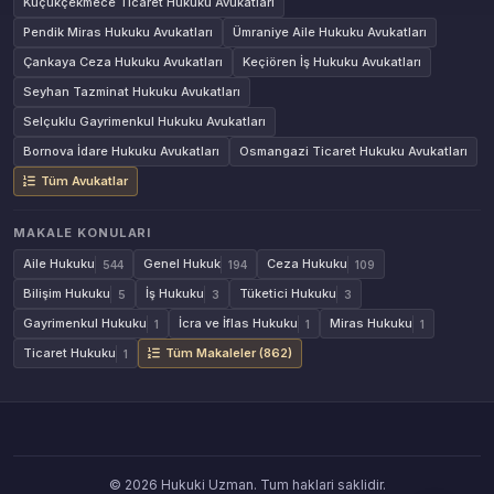
Küçükçekmece Ticaret Hukuku Avukatları
Pendik Miras Hukuku Avukatları
Ümraniye Aile Hukuku Avukatları
Çankaya Ceza Hukuku Avukatları
Keçiören İş Hukuku Avukatları
Seyhan Tazminat Hukuku Avukatları
Selçuklu Gayrimenkul Hukuku Avukatları
Bornova İdare Hukuku Avukatları
Osmangazi Ticaret Hukuku Avukatları
Tüm Avukatlar
MAKALE KONULARI
Aile Hukuku
Genel Hukuk
Ceza Hukuku
544
194
109
Bilişim Hukuku
İş Hukuku
Tüketici Hukuku
5
3
3
Gayrimenkul Hukuku
İcra ve İflas Hukuku
Miras Hukuku
1
1
1
Ticaret Hukuku
Tüm Makaleler (862)
1
© 2026 Hukuki Uzman. Tum haklari saklidir.