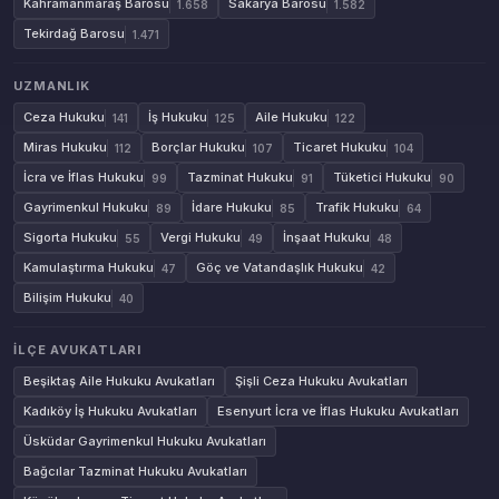
Kahramanmaraş Barosu
Sakarya Barosu
1.658
1.582
Tekirdağ Barosu
1.471
UZMANLIK
Ceza Hukuku
İş Hukuku
Aile Hukuku
141
125
122
Miras Hukuku
Borçlar Hukuku
Ticaret Hukuku
112
107
104
İcra ve İflas Hukuku
Tazminat Hukuku
Tüketici Hukuku
99
91
90
Gayrimenkul Hukuku
İdare Hukuku
Trafik Hukuku
89
85
64
Sigorta Hukuku
Vergi Hukuku
İnşaat Hukuku
55
49
48
Kamulaştırma Hukuku
Göç ve Vatandaşlık Hukuku
47
42
Bilişim Hukuku
40
İLÇE AVUKATLARI
Beşiktaş Aile Hukuku Avukatları
Şişli Ceza Hukuku Avukatları
Kadıköy İş Hukuku Avukatları
Esenyurt İcra ve İflas Hukuku Avukatları
Üsküdar Gayrimenkul Hukuku Avukatları
Bağcılar Tazminat Hukuku Avukatları