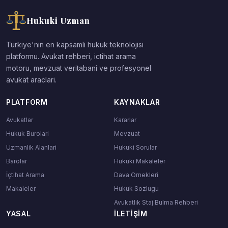
Hukuki Uzman
Turkiye'nin en kapsamli hukuk teknolojisi
platformu. Avukat rehberi, ictihat arama
motoru, mevzuat veritabani ve profesyonel
avukat araclari.
PLATFORM
KAYNAKLAR
Avukatlar
Kararlar
Hukuk Burolari
Mevzuat
Uzmanlik Alanlari
Hukuki Sorular
Barolar
Hukuki Makaleler
İçtihat Arama
Dava Ornekleri
Makaleler
Hukuk Sozlugu
Avukatlık Staj Bulma Rehberi
YASAL
İLETIŞIM