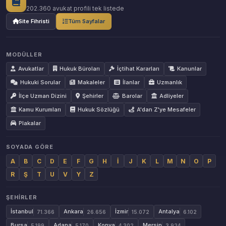
202.360 avukat profili tek listede
Site Fihristi
Tüm Sayfalar
MODÜLLER
Avukatlar
Hukuk Büroları
İçtihat Kararları
Kanunlar
Hukuki Sorular
Makaleler
İlanlar
Uzmanlık
İlçe Uzman Dizini
Şehirler
Barolar
Adliyeler
Kamu Kurumları
Hukuk Sözlüğü
A'dan Z'ye Mesafeler
Plakalar
SOYADA GÖRE
A
B
C
D
E
F
G
H
İ
J
K
L
M
N
O
P
R
Ş
T
U
V
Y
Z
ŞEHIRLER
İstanbul
Ankara
İzmir
Antalya
71.366
26.656
15.072
6.102
Bursa
Adana
Konya
Mersin
5.199
5.170
4.302
3.924