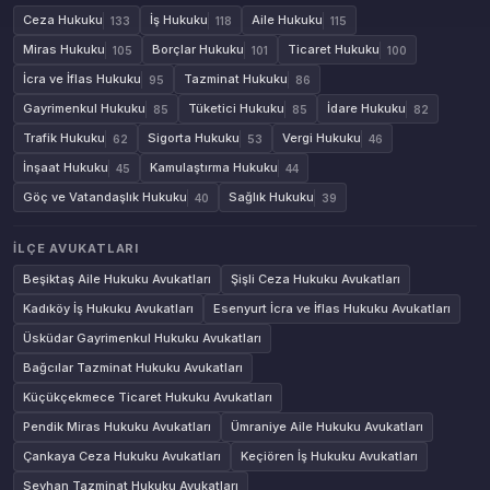
Ceza Hukuku
İş Hukuku
Aile Hukuku
133
118
115
Miras Hukuku
Borçlar Hukuku
Ticaret Hukuku
105
101
100
İcra ve İflas Hukuku
Tazminat Hukuku
95
86
Gayrimenkul Hukuku
Tüketici Hukuku
İdare Hukuku
85
85
82
Trafik Hukuku
Sigorta Hukuku
Vergi Hukuku
62
53
46
İnşaat Hukuku
Kamulaştırma Hukuku
45
44
Göç ve Vatandaşlık Hukuku
Sağlık Hukuku
40
39
İLÇE AVUKATLARI
Beşiktaş Aile Hukuku Avukatları
Şişli Ceza Hukuku Avukatları
Kadıköy İş Hukuku Avukatları
Esenyurt İcra ve İflas Hukuku Avukatları
Üsküdar Gayrimenkul Hukuku Avukatları
Bağcılar Tazminat Hukuku Avukatları
Küçükçekmece Ticaret Hukuku Avukatları
Pendik Miras Hukuku Avukatları
Ümraniye Aile Hukuku Avukatları
Çankaya Ceza Hukuku Avukatları
Keçiören İş Hukuku Avukatları
Seyhan Tazminat Hukuku Avukatları