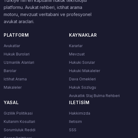
Turkiye'nin en kapsamli hukuk teknolojisi
platformu. Avukat rehberi, ictihat arama
motoru, mevzuat veritabani ve profesyonel
avukat araclari.
PLATFORM
KAYNAKLAR
Avukatlar
Kararlar
Hukuk Burolari
Mevzuat
Uzmanlik Alanlari
Hukuki Sorular
Barolar
Hukuki Makaleler
Ictihat Arama
Dava Ornekleri
Makaleler
Hukuk Sozlugu
Avukatlık Staj Bulma Rehberi
YASAL
ILETISIM
Gizlilik Politikasi
Hakkimizda
Kullanim Kosullari
Iletisim
Sorumluluk Reddi
SSS