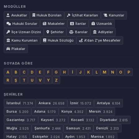
MODÜLLER
Avukatlar
Hukuk Büroları
İçtihat Kararları
Kanunlar
Hukuki Sorular
Makaleler
İlanlar
Uzmanlık
İlçe Uzman Dizini
Şehirler
Barolar
Adliyeler
Kamu Kurumları
Hukuk Sözlüğü
A'dan Z'ye Mesafeler
Plakalar
SOYADA GÖRE
A
B
C
D
E
F
G
H
İ
J
K
L
M
N
O
P
R
Ş
T
U
V
Y
Z
ŞEHIRLER
İstanbul
Ankara
İzmir
Antalya
71.374
26.658
15.072
6.104
Bursa
Adana
Konya
Mersin
5.200
5.170
4.302
3.924
Gaziantep
Kayseri
Kocaeli
Diyarbakır
3.717
3.272
3.132
2.615
Muğla
Şanlıurfa
Samsun
Denizli
2.525
2.444
2.431
2.313
Hatay
Eskişehir
Aydın
Manisa
2.155
2.024
1.953
1.892