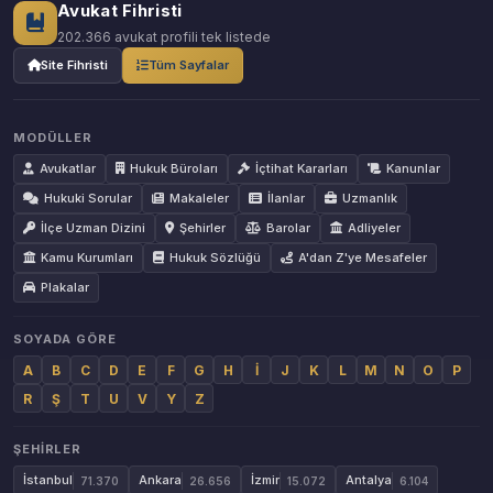
Avukat Fihristi
202.366 avukat profili tek listede
Site Fihristi
Tüm Sayfalar
MODÜLLER
Avukatlar
Hukuk Büroları
İçtihat Kararları
Kanunlar
Hukuki Sorular
Makaleler
İlanlar
Uzmanlık
İlçe Uzman Dizini
Şehirler
Barolar
Adliyeler
Kamu Kurumları
Hukuk Sözlüğü
A'dan Z'ye Mesafeler
Plakalar
SOYADA GÖRE
A
B
C
D
E
F
G
H
İ
J
K
L
M
N
O
P
R
Ş
T
U
V
Y
Z
ŞEHIRLER
İstanbul
Ankara
İzmir
Antalya
71.370
26.656
15.072
6.104