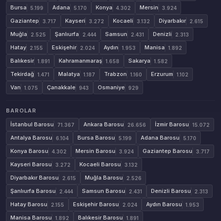
Bursa
Adana
Konya
Mersin
5.199
5.170
4.302
3.924
Gaziantep
Kayseri
Kocaeli
Diyarbakır
3.717
3.272
3.132
2.615
Muğla
Şanlıurfa
Samsun
Denizli
2.525
2.444
2.431
2.313
Hatay
Eskişehir
Aydın
Manisa
2.155
2.024
1.953
1.892
Balıkesir
Kahramanmaraş
Sakarya
1.891
1.658
1.582
Tekirdağ
Malatya
Trabzon
Erzurum
1.471
1.187
1.160
1.102
Van
Çanakkale
Osmaniye
1.075
943
929
BAROLAR
İstanbul Barosu
Ankara Barosu
İzmir Barosu
71.367
26.656
15.072
Antalya Barosu
Bursa Barosu
Adana Barosu
6.104
5.199
5.170
Konya Barosu
Mersin Barosu
Gaziantep Barosu
4.302
3.924
3.717
Kayseri Barosu
Kocaeli Barosu
3.272
3.132
Diyarbakır Barosu
Muğla Barosu
2.615
2.526
Şanlıurfa Barosu
Samsun Barosu
Denizli Barosu
2.444
2.431
2.313
Hatay Barosu
Eskişehir Barosu
Aydın Barosu
2.155
2.024
1.953
Manisa Barosu
Balıkesir Barosu
1.892
1.891