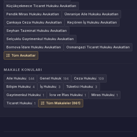
Küçükçekmece Ticaret Hukuku Avukatları
Pendik Miras Hukuku Avukatları
Ümraniye Aile Hukuku Avukatları
Çankaya Ceza Hukuku Avukatları
Keçiören İş Hukuku Avukatları
Seyhan Tazminat Hukuku Avukatları
Selçuklu Gayrimenkul Hukuku Avukatları
Bornova İdare Hukuku Avukatları
Osmangazi Ticaret Hukuku Avukatları
Tüm Avukatlar
MAKALE KONULARI
Aile Hukuku
Genel Hukuk
Ceza Hukuku
544
194
109
Bilişim Hukuku
İş Hukuku
Tüketici Hukuku
4
3
3
Gayrimenkul Hukuku
İcra ve İflas Hukuku
Miras Hukuku
1
1
1
Ticaret Hukuku
Tüm Makaleler (861)
1