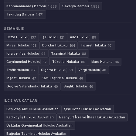
Kahramanmaraş Barosu
Sakarya Barosu
1.658
1.582
Tekirdağ Barosu
1.471
UZMANLIK
Ceza Hukuku
İş Hukuku
Aile Hukuku
137
121
119
Miras Hukuku
Borçlar Hukuku
Ticaret Hukuku
108
104
101
İcra ve İflas Hukuku
Tazminat Hukuku
97
88
Gayrimenkul Hukuku
Tüketici Hukuku
İdare Hukuku
87
86
84
Trafik Hukuku
Sigorta Hukuku
Vergi Hukuku
62
53
48
İnşaat Hukuku
Kamulaştırma Hukuku
47
46
Göç ve Vatandaşlık Hukuku
Sağlık Hukuku
40
40
İLÇE AVUKATLARI
Beşiktaş Aile Hukuku Avukatları
Şişli Ceza Hukuku Avukatları
Kadıköy İş Hukuku Avukatları
Esenyurt İcra ve İflas Hukuku Avukatları
Üsküdar Gayrimenkul Hukuku Avukatları
Bağcılar Tazminat Hukuku Avukatları