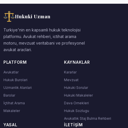
Hukuki Uzman
Turkiye'nin en kapsamli hukuk teknolojisi
platformu. Avukat rehberi, ictihat arama
motoru, mevzuat veritabani ve profesyonel
avukat araclari.
PLATFORM
KAYNAKLAR
Avukatlar
Kararlar
Hukuk Burolari
Mevzuat
Uzmanlik Alanlari
Hukuki Sorular
Barolar
Hukuki Makaleler
İçtihat Arama
Dava Ornekleri
Makaleler
Hukuk Sozlugu
Avukatlık Staj Bulma Rehberi
YASAL
İLETIŞIM