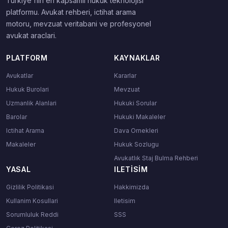
Turkiye'nin en kapsamli hukuk teknolojisi
platformu. Avukat rehberi, ictihat arama
motoru, mevzuat veritabani ve profesyonel
avukat araclari.
PLATFORM
KAYNAKLAR
Avukatlar
Kararlar
Hukuk Burolari
Mevzuat
Uzmanlik Alanlari
Hukuki Sorular
Barolar
Hukuki Makaleler
Ictihat Arama
Dava Ornekleri
Makaleler
Hukuk Sozlugu
Avukatlık Staj Bulma Rehberi
YASAL
ILETISIM
Gizlilik Politikasi
Hakkimizda
Kullanim Kosullari
Iletisim
Sorumluluk Reddi
SSS