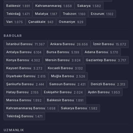
Balıkesir
Kahramanmaraş
Sakarya
1.891
1.658
1.582
Tekirdağ
Malatya
Trabzon
Erzurum
1.471
1.187
1.160
1.102
Van
Çanakkale
Osmaniye
1.075
943
929
BAROLAR
İstanbul Barosu
Ankara Barosu
İzmir Barosu
71.367
26.656
15.072
Antalya Barosu
Bursa Barosu
Adana Barosu
6.104
5.199
5.170
Konya Barosu
Mersin Barosu
Gaziantep Barosu
4.302
3.924
3.717
Kayseri Barosu
Kocaeli Barosu
3.272
3.132
Diyarbakır Barosu
Muğla Barosu
2.615
2.526
Şanlıurfa Barosu
Samsun Barosu
Denizli Barosu
2.444
2.431
2.313
Hatay Barosu
Eskişehir Barosu
Aydın Barosu
2.155
2.024
1.953
Manisa Barosu
Balıkesir Barosu
1.892
1.891
Kahramanmaraş Barosu
Sakarya Barosu
1.658
1.582
Tekirdağ Barosu
1.471
UZMANLIK