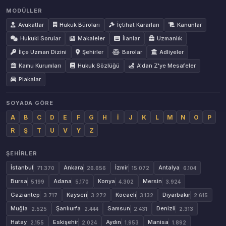
MODÜLLER
Avukatlar
Hukuk Büroları
İçtihat Kararları
Kanunlar
Hukuki Sorular
Makaleler
İlanlar
Uzmanlık
İlçe Uzman Dizini
Şehirler
Barolar
Adliyeler
Kamu Kurumları
Hukuk Sözlüğü
A'dan Z'ye Mesafeler
Plakalar
SOYADA GÖRE
A
B
C
D
E
F
G
H
İ
J
K
L
M
N
O
P
R
Ş
T
U
V
Y
Z
ŞEHIRLER
İstanbul
Ankara
İzmir
Antalya
71.370
26.656
15.072
6.104
Bursa
Adana
Konya
Mersin
5.199
5.170
4.302
3.924
Gaziantep
Kayseri
Kocaeli
Diyarbakır
3.717
3.272
3.132
2.615
Muğla
Şanlıurfa
Samsun
Denizli
2.525
2.444
2.431
2.313
Hatay
Eskişehir
Aydın
Manisa
2.155
2.024
1.953
1.892