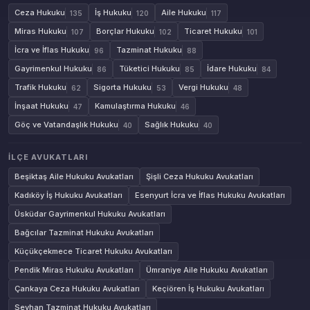
Ceza Hukuku
İş Hukuku
Aile Hukuku
135
120
117
Miras Hukuku
Borçlar Hukuku
Ticaret Hukuku
107
102
101
İcra ve İflas Hukuku
Tazminat Hukuku
96
88
Gayrimenkul Hukuku
Tüketici Hukuku
İdare Hukuku
86
85
84
Trafik Hukuku
Sigorta Hukuku
Vergi Hukuku
62
53
48
İnşaat Hukuku
Kamulaştırma Hukuku
47
46
Göç ve Vatandaşlık Hukuku
Sağlık Hukuku
40
40
İLÇE AVUKATLARI
Beşiktaş Aile Hukuku Avukatları
Şişli Ceza Hukuku Avukatları
Kadıköy İş Hukuku Avukatları
Esenyurt İcra ve İflas Hukuku Avukatları
Üsküdar Gayrimenkul Hukuku Avukatları
Bağcılar Tazminat Hukuku Avukatları
Küçükçekmece Ticaret Hukuku Avukatları
Pendik Miras Hukuku Avukatları
Ümraniye Aile Hukuku Avukatları
Çankaya Ceza Hukuku Avukatları
Keçiören İş Hukuku Avukatları
Seyhan Tazminat Hukuku Avukatları