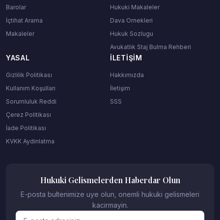
Barolar
Hukuki Makaleler
İçtihat Arama
Dava Ornekleri
Makaleler
Hukuk Sozlugu
Avukatlık Staj Bulma Rehberi
YASAL
İLETIŞIM
Gizlilik Politikası
Hakkımızda
Kullanım Koşulları
İletişim
Sorumluluk Reddi
SSS
Çerez Politikası
İade Politikası
KVKK Aydinlatma
Hukuki Gelismelerden Haberdar Olun
E-posta bultenimize uye olun, onemli hukuki gelismeleri
kacirmayin.