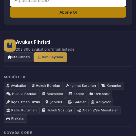
Abone Ol
Avukat Fihristi
202.360 avukat profili tek listede
Site Fihristi
Tüm Sayfalar
MODÜLLER
Avukatlar
Hukuk Büroları
İçtihat Kararları
Kanunlar
Hukuki Sorular
Makaleler
İlanlar
Uzmanlık
İlçe Uzman Dizini
Şehirler
Barolar
Adliyeler
Kamu Kurumları
Hukuk Sözlüğü
A'dan Z'ye Mesafeler
Plakalar
SOYADA GÖRE