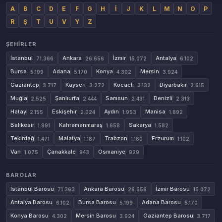
A
B
C
D
E
F
G
H
İ
J
K
L
M
N
O
P
R
Ş
T
U
V
Y
Z
ŞEHIRLER
İstanbul
Ankara
İzmir
Antalya
71.366
26.656
15.072
6.102
Bursa
Adana
Konya
Mersin
5.199
5.170
4.302
3.924
Gaziantep
Kayseri
Kocaeli
Diyarbakır
3.717
3.272
3.132
2.615
Muğla
Şanlıurfa
Samsun
Denizli
2.525
2.444
2.431
2.313
Hatay
Eskişehir
Aydın
Manisa
2.155
2.024
1.953
1.892
Balıkesir
Kahramanmaraş
Sakarya
1.891
1.658
1.582
Tekirdağ
Malatya
Trabzon
Erzurum
1.471
1.187
1.160
1.102
Van
Çanakkale
Osmaniye
1.075
943
929
BAROLAR
İstanbul Barosu
Ankara Barosu
İzmir Barosu
71.363
26.656
15.072
Antalya Barosu
Bursa Barosu
Adana Barosu
6.102
5.199
5.170
Konya Barosu
Mersin Barosu
Gaziantep Barosu
4.302
3.924
3.717