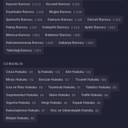
Kayseri Barosu
Kocaeli Barosu
3.272
3.132
Diyarbakır Barosu
Muğla Barosu
2.615
2.526
Şanlıurfa Barosu
Samsun Barosu
Denizli Barosu
2.444
2.431
2.313
Hatay Barosu
Eskişehir Barosu
Aydın Barosu
2.155
2.024
1.953
Manisa Barosu
Balıkesir Barosu
1.892
1.891
Kahramanmaraş Barosu
Sakarya Barosu
1.658
1.582
Tekirdağ Barosu
1.471
UZMANLIK
Ceza Hukuku
İş Hukuku
Aile Hukuku
141
125
122
Miras Hukuku
Borçlar Hukuku
Ticaret Hukuku
112
107
104
İcra ve İflas Hukuku
Tazminat Hukuku
Tüketici Hukuku
99
91
90
Gayrimenkul Hukuku
İdare Hukuku
Trafik Hukuku
89
85
64
Sigorta Hukuku
Vergi Hukuku
İnşaat Hukuku
55
49
48
Kamulaştırma Hukuku
Göç ve Vatandaşlık Hukuku
47
42
Bilişim Hukuku
40