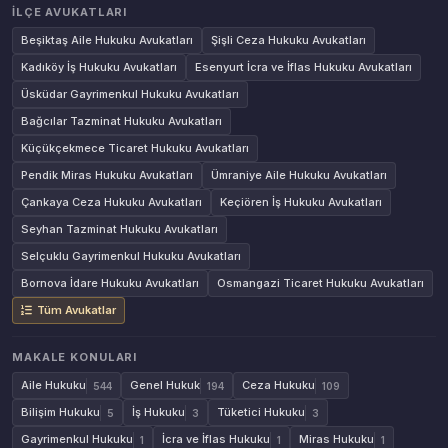
İLÇE AVUKATLARI
Beşiktaş Aile Hukuku Avukatları
Şişli Ceza Hukuku Avukatları
Kadıköy İş Hukuku Avukatları
Esenyurt İcra ve İflas Hukuku Avukatları
Üsküdar Gayrimenkul Hukuku Avukatları
Bağcılar Tazminat Hukuku Avukatları
Küçükçekmece Ticaret Hukuku Avukatları
Pendik Miras Hukuku Avukatları
Ümraniye Aile Hukuku Avukatları
Çankaya Ceza Hukuku Avukatları
Keçiören İş Hukuku Avukatları
Seyhan Tazminat Hukuku Avukatları
Selçuklu Gayrimenkul Hukuku Avukatları
Bornova İdare Hukuku Avukatları
Osmangazi Ticaret Hukuku Avukatları
Tüm Avukatlar
MAKALE KONULARI
Aile Hukuku
Genel Hukuk
Ceza Hukuku
544
194
109
Bilişim Hukuku
İş Hukuku
Tüketici Hukuku
5
3
3
Gayrimenkul Hukuku
İcra ve İflas Hukuku
Miras Hukuku
1
1
1