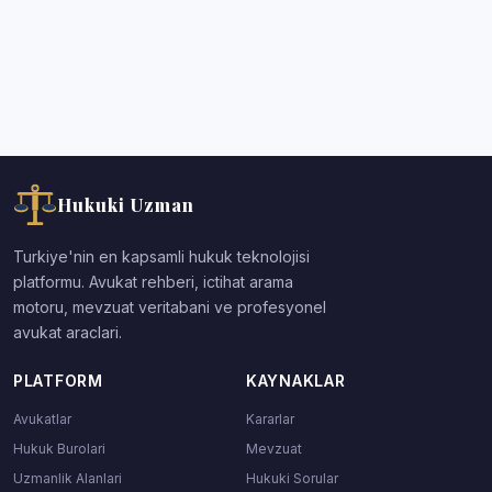
Hukuki Uzman
Turkiye'nin en kapsamli hukuk teknolojisi
platformu. Avukat rehberi, ictihat arama
motoru, mevzuat veritabani ve profesyonel
avukat araclari.
PLATFORM
KAYNAKLAR
Avukatlar
Kararlar
Hukuk Burolari
Mevzuat
Uzmanlik Alanlari
Hukuki Sorular