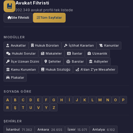
Avukat Fihristi
202.349 avukat profili tek listede
Site Fihristi
Tüm Sayfalar
MODÜLLER
Avukatlar
Hukuk Büroları
İçtihat Kararları
Kanunlar
Hukuki Sorular
Makaleler
İlanlar
Uzmanlık
İlçe Uzman Dizini
Şehirler
Barolar
Adliyeler
Kamu Kurumları
Hukuk Sözlüğü
A'dan Z'ye Mesafeler
Plakalar
SOYADA GÖRE
A
B
C
D
E
F
G
H
İ
J
K
L
M
N
O
P
R
Ş
T
U
V
Y
Z
ŞEHIRLER
İstanbul
Ankara
İzmir
Antalya
71.362
26.655
15.071
6.102