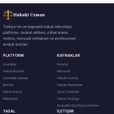
Hukuki Uzman
Turkiye'nin en kapsamli hukuk teknolojisi
platformu. Avukat rehberi, ictihat arama
motoru, mevzuat veritabani ve profesyonel
avukat araclari.
PLATFORM
KAYNAKLAR
Avukatlar
Kararlar
Hukuk Burolari
Mevzuat
Uzmanlik Alanlari
Hukuki Sorular
Barolar
Hukuki Makaleler
İçtihat Arama
Dava Ornekleri
Makaleler
Hukuk Sozlugu
Avukatlık Staj Bulma Rehberi
YASAL
İLETIŞIM