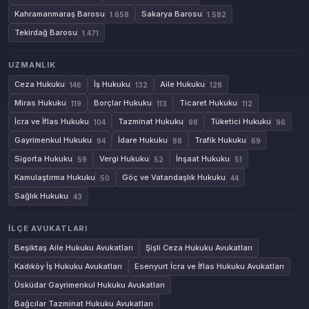
Kahramanmaraş Barosu
Sakarya Barosu
1.658
1.582
Tekirdağ Barosu
1.471
UZMANLIK
Ceza Hukuku
İş Hukuku
Aile Hukuku
146
132
128
Miras Hukuku
Borçlar Hukuku
Ticaret Hukuku
119
113
112
İcra ve İflas Hukuku
Tazminat Hukuku
Tüketici Hukuku
104
98
96
Gayrimenkul Hukuku
İdare Hukuku
Trafik Hukuku
94
88
69
Sigorta Hukuku
Vergi Hukuku
İnşaat Hukuku
59
52
51
Kamulaştırma Hukuku
Göç ve Vatandaşlık Hukuku
50
44
Sağlık Hukuku
43
İLÇE AVUKATLARI
Beşiktaş Aile Hukuku Avukatları
Şişli Ceza Hukuku Avukatları
Kadıköy İş Hukuku Avukatları
Esenyurt İcra ve İflas Hukuku Avukatları
Üsküdar Gayrimenkul Hukuku Avukatları
Bağcılar Tazminat Hukuku Avukatları