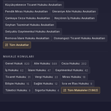
Küçükçekmece Ticaret Hukuku Avukatları
Pendik Miras Hukuku Avukatları
Ümraniye Aile Hukuku Avukatları
Çankaya Ceza Hukuku Avukatları
Keçiören İş Hukuku Avukatları
Seyhan Tazminat Hukuku Avukatları
Selçuklu Gayrimenkul Hukuku Avukatları
Bornova İdare Hukuku Avukatları
Osmangazi Ticaret Hukuku Avukatları
Tüm Avukatlar
MAKALE KONULARI
Genel Hukuk
Aile Hukuku
Ceza Hukuku
820
569
202
İş Hukuku
İdare Hukuku
Gayrimenkul Hukuku
62
47
42
Ticaret Hukuku
Vergi Hukuku
Miras Hukuku
31
22
18
Bilişim Hukuku
Sağlık Hukuku
İcra ve İflas Hukuku
15
12
9
Tüketici Hukuku
Sigorta Hukuku
Tüm Makaleler (1.862)
9
4