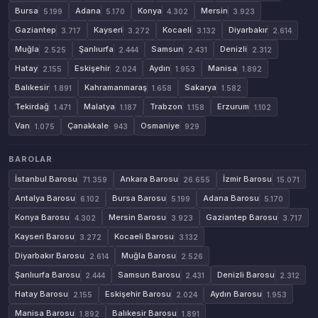
Bursa
Adana
Konya
Mersin
5.199
5.170
4.302
3.923
Gaziantep
Kayseri
Kocaeli
Diyarbakır
3.717
3.272
3.132
2.614
Muğla
Şanlıurfa
Samsun
Denizli
2.525
2.444
2.431
2.312
Hatay
Eskişehir
Aydın
Manisa
2.155
2.024
1.953
1.892
Balıkesir
Kahramanmaraş
Sakarya
1.891
1.658
1.582
Tekirdağ
Malatya
Trabzon
Erzurum
1.471
1.187
1.158
1.102
Van
Çanakkale
Osmaniye
1.075
943
929
BAROLAR
İstanbul Barosu
Ankara Barosu
İzmir Barosu
71.359
26.655
15.071
Antalya Barosu
Bursa Barosu
Adana Barosu
6.102
5.199
5.170
Konya Barosu
Mersin Barosu
Gaziantep Barosu
4.302
3.923
3.717
Kayseri Barosu
Kocaeli Barosu
3.272
3.132
Diyarbakır Barosu
Muğla Barosu
2.614
2.526
Şanlıurfa Barosu
Samsun Barosu
Denizli Barosu
2.444
2.431
2.312
Hatay Barosu
Eskişehir Barosu
Aydın Barosu
2.155
2.024
1.953
Manisa Barosu
Balıkesir Barosu
1.892
1.891