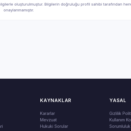
gilerle oluşturulmuştur. Bilgilerin doğruluğu profil sahibi tarafından he
onaylanmamıştır.
KAYNAKLAR
YASAL
Kararlar
Gizlilik Poli
Mevzuat
Kullanım Koş
ri
Hukuki Sorular
Sorumluluk