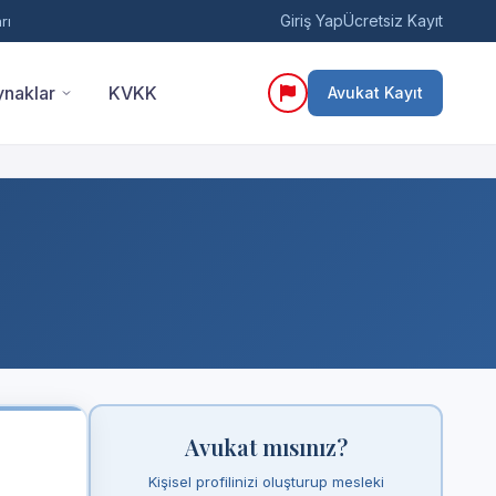
Giriş Yap
Ücretsiz Kayıt
rı
naklar
KVKK
Avukat Kayıt
Avukat mısınız?
Kişisel profilinizi oluşturup mesleki