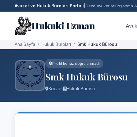
Avukat ve Hukuk Büroları Portalı
|
Ceza Avukatları
Boşanma Av
Hukuki Uzman
Avuk
Ana Sayfa
Hukuk Büroları
Smk Hukuk Bürosu
Profil henüz doğrulanmadı
Smk Hukuk Bürosu
Kocaeli
Hukuk Bürosu