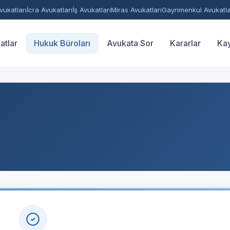
ukatları
İcra Avukatları
İş Avukatları
Miras Avukatları
Gayrimenkul Avukatla
atlar
Hukuk Büroları
Avukata Sor
Kararlar
Kay