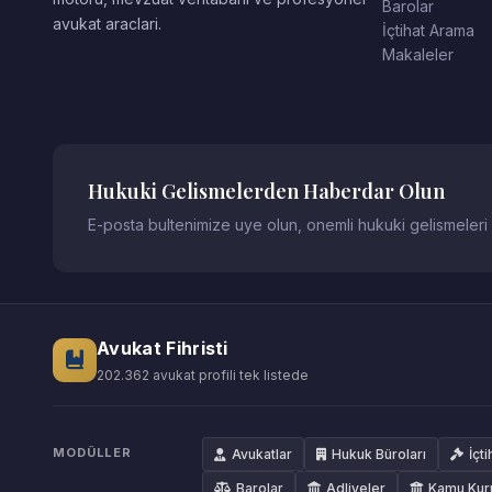
Barolar
avukat araclari.
İçtihat Arama
Makaleler
Hukuki Gelismelerden Haberdar Olun
E-posta bultenimize uye olun, onemli hukuki gelismeleri
Avukat Fihristi
202.362 avukat profili tek listede
MODÜLLER
Avukatlar
Hukuk Büroları
İçti
Barolar
Adliyeler
Kamu Kur