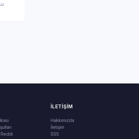
nüz
İLETIŞIM
tikası
Hakkımızda
ulları
İletişim
 Reddi
SSS