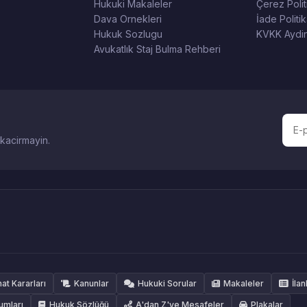
Hukuki Makaleler
Çerez Polit
Dava Ornekleri
İade Politik
Hukuk Sozlugu
KVKK Aydin
Avukatlık Staj Bulma Rehberi
 kacirmayin.
hat Kararları
Kanunlar
Hukuki Sorular
Makaleler
İlan
umları
Hukuk Sözlüğü
A'dan Z'ye Mesafeler
Plakalar