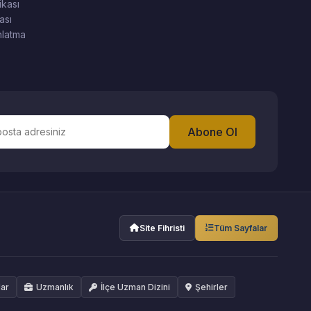
ikası
ası
latma
Abone Ol
Site Fihristi
Tüm Sayfalar
lar
Uzmanlık
İlçe Uzman Dizini
Şehirler