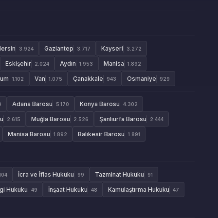
ersin
Gaziantep
Kayseri
3.924
3.717
3.272
Eskişehir
Aydın
Manisa
2.024
1.953
1.892
rum
Van
Çanakkale
Osmaniye
1.102
1.075
943
929
Adana Barosu
Konya Barosu
9
5.170
4.302
su
Muğla Barosu
Şanlıurfa Barosu
2.615
2.526
2.444
Manisa Barosu
Balıkesir Barosu
1.892
1.891
İcra ve İflas Hukuku
Tazminat Hukuku
104
99
91
gi Hukuku
İnşaat Hukuku
Kamulaştırma Hukuku
49
48
47