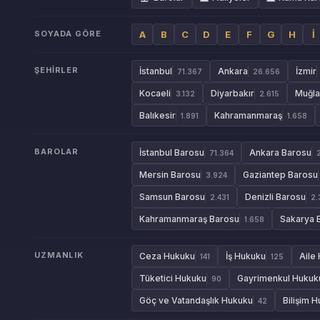
SOYADA GÖRE
A
B
C
D
E
F
G
H
İ
ŞEHIRLER
İstanbul
Ankara
İzmir
71.367
26.656
Kocaeli
Diyarbakır
Muğla
3.132
2.615
Balıkesir
Kahramanmaraş
1.891
1.658
BAROLAR
İstanbul Barosu
Ankara Barosu
71.364
Mersin Barosu
Gaziantep Barosu
3.924
Samsun Barosu
Denizli Barosu
2.431
2.
Kahramanmaraş Barosu
Sakarya 
1.658
UZMANLIK
Ceza Hukuku
İş Hukuku
Aile
141
125
Tüketici Hukuku
Gayrimenkul Hukuk
90
Göç ve Vatandaşlık Hukuku
Bilişim 
42