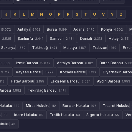
J
K
L
M
N
O
P
R
Ş
T
U
V
Y
Z
Antalya
Bursa
Adana
Konya
M
15.072
6.102
5.199
5.170
4.302
Şanlıurfa
Samsun
Denizli
Hatay
2.525
2.444
2.431
2.313
2.155
Sakarya
Tekirdağ
Malatya
Trabzon
Erzu
1.582
1.471
1.187
1.160
İzmir Barosu
Antalya Barosu
Bursa Barosu
26.656
15.072
6.102
5.19
Kayseri Barosu
Kocaeli Barosu
Diyarbakır Baro
3.717
3.272
3.132
Hatay Barosu
Eskişehir Barosu
Aydın Barosu
313
2.155
2.024
1.953
Barosu
Tekirdağ Barosu
1.582
1.471
 Hukuku
Miras Hukuku
Borçlar Hukuku
Ticaret Hukuku
122
112
107
u
İdare Hukuku
Trafik Hukuku
Sigorta Hukuku
Ver
89
85
64
55
Hukuku
40