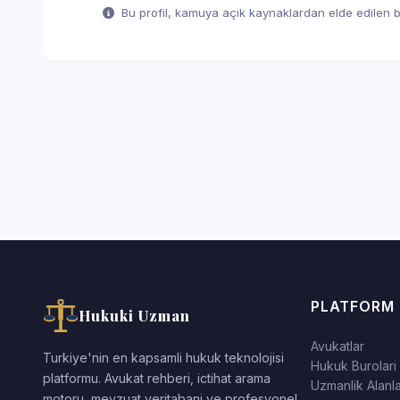
Bu profil, kamuya açık kaynaklardan elde edilen bil
PLATFORM
Hukuki Uzman
Avukatlar
Turkiye'nin en kapsamli hukuk teknolojisi
Hukuk Burolari
platformu. Avukat rehberi, ictihat arama
Uzmanlik Alanla
motoru, mevzuat veritabani ve profesyonel