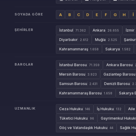
SOYADA GÖRE
A
B
C
D
E
F
G
H
İ
ŞEHIRLER
İstanbul
Ankara
İzmir
71.362
26.655
Diyarbakır
Muğla
Şanlıu
2.612
2.525
Kahramanmaraş
Sakarya
1.658
1.582
BAROLAR
İstanbul Barosu
Ankara Barosu
71.359
Mersin Barosu
Gaziantep Barosu
3.923
Samsun Barosu
Denizli Barosu
2.431
2.
Kahramanmaraş Barosu
Sakarya 
1.658
UZMANLIK
Ceza Hukuku
İş Hukuku
Aile
146
132
Tüketici Hukuku
Gayrimenkul Hukuk
96
Göç ve Vatandaşlık Hukuku
Sağlık H
44