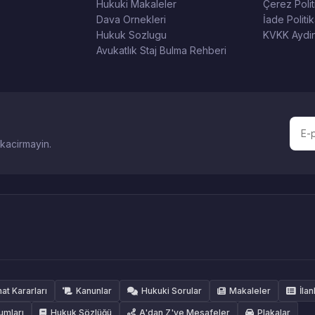
Hukuki Makaleler
Çerez Polit
Dava Ornekleri
İade Politik
Hukuk Sozlugu
KVKK Aydin
Avukatlık Staj Bulma Rehberi
 kacirmayin.
hat Kararları
Kanunlar
Hukuki Sorular
Makaleler
İlan
umları
Hukuk Sözlüğü
A'dan Z'ye Mesafeler
Plakalar