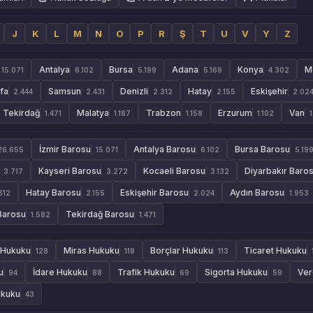
J
K
L
M
N
O
P
R
Ş
T
U
V
Y
Z
Antalya
Bursa
Adana
Konya
M
15.071
6.102
5.199
5.169
4.302
rfa
Samsun
Denizli
Hatay
Eskişehir
2.444
2.431
2.312
2.155
2.02
Tekirdağ
Malatya
Trabzon
Erzurum
Van
1.471
1.187
1.158
1.102
İzmir Barosu
Antalya Barosu
Bursa Barosu
26.655
15.071
6.102
5.19
Kayseri Barosu
Kocaeli Barosu
Diyarbakır Baro
3.717
3.272
3.132
Hatay Barosu
Eskişehir Barosu
Aydın Barosu
312
2.155
2.024
1.953
Barosu
Tekirdağ Barosu
1.582
1.471
 Hukuku
Miras Hukuku
Borçlar Hukuku
Ticaret Hukuku
128
119
113
u
İdare Hukuku
Trafik Hukuku
Sigorta Hukuku
Ver
94
88
69
59
ukuku
43