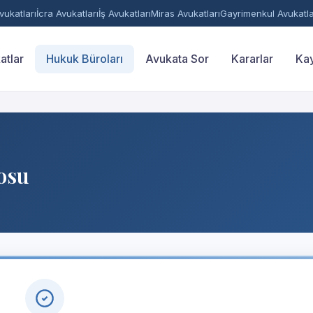
ukatları
İcra Avukatları
İş Avukatları
Miras Avukatları
Gayrimenkul Avukatla
atlar
Hukuk Büroları
Avukata Sor
Kararlar
Kay
osu