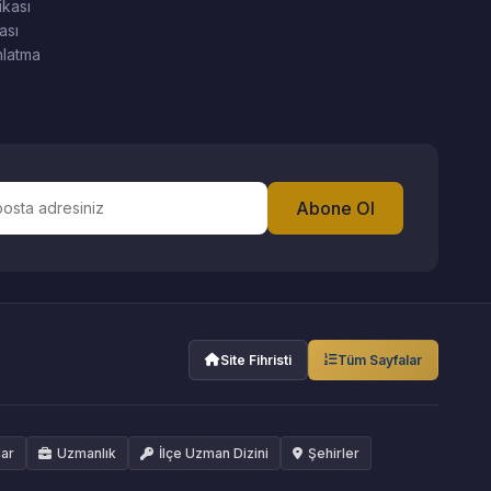
ikası
ası
latma
Abone Ol
Site Fihristi
Tüm Sayfalar
lar
Uzmanlık
İlçe Uzman Dizini
Şehirler