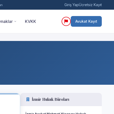
Giriş Yap
Ücretsiz Kayıt
rı
naklar
KVKK
Avukat Kayıt
İzmir Hukuk Büroları
İzmir Avukat Mehmet Yücesoy Hukuk