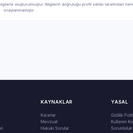
gilerle oluşturulmuştur. Bilgilerin doğruluğu profil sahibi tarafından he
onaylanmamıştır.
KAYNAKLAR
YASAL
Kararlar
Gizlilik Poli
Mevzuat
Kullanım Koş
ri
Hukuki Sorular
Sorumluluk