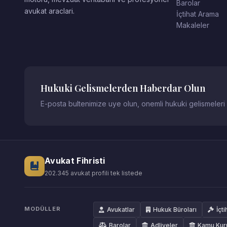
Barolar
avukat araclari.
İçtihat Arama
Makaleler
Hukuki Gelismelerden Haberdar Olun
E-posta bultenimize uye olun, onemli hukuki gelismeleri
Avukat Fihristi
202.345 avukat profili tek listede
MODÜLLER
Avukatlar
Hukuk Büroları
İçti
Barolar
Adliyeler
Kamu Kur