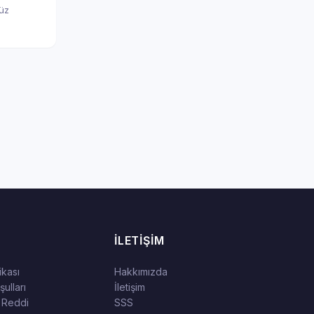
nüz
İLETIŞIM
tikası
Hakkımızda
ulları
İletişim
 Reddi
SSS