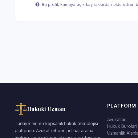
Bu profil, kamuya açık kaynaklardan elde edilen bil
PLATFORM
Hukuki Uzman
Avukatlar
Turkiye'nin en kapsamli hukuk teknolojisi
Hukuk Burolari
platformu. Avukat rehberi, ictihat arama
Uzmanlik Alanla
motoru, mevzuat veritabani ve profesyonel