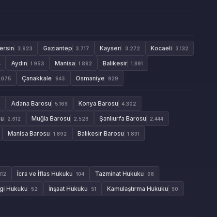
ersin
Gaziantep
Kayseri
Kocaeli
3.923
3.717
3.272
3.132
Aydın
Manisa
Balıkesir
4
1.953
1.892
1.891
Çanakkale
Osmaniye
1.075
943
929
Adana Barosu
Konya Barosu
9
5.169
4.302
su
Muğla Barosu
Şanlıurfa Barosu
2.612
2.526
2.444
Manisa Barosu
Balıkesir Barosu
1.892
1.891
İcra ve İflas Hukuku
Tazminat Hukuku
112
104
98
gi Hukuku
İnşaat Hukuku
Kamulaştırma Hukuku
52
51
50