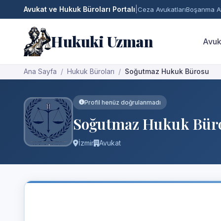
Avukat ve Hukuk Büroları Portalı
|
Ceza Avukatları
Boşanma Av
Hukuki Uzman
Avuk
Ana Sayfa
Hukuk Büroları
Soğutmaz Hukuk Bürosu
Profil henüz doğrulanmadı
Soğutmaz Hukuk Bür
İzmir
Avukat