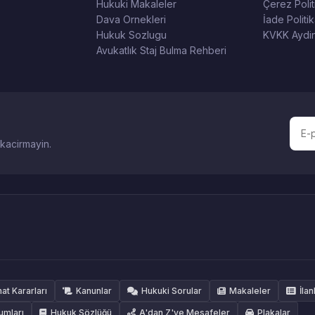
Hukuki Makaleler
Çerez Polit
Dava Ornekleri
İade Politik
Hukuk Sozlugu
KVKK Aydin
Avukatlık Staj Bulma Rehberi
 kacirmayin.
hat Kararları
Kanunlar
Hukuki Sorular
Makaleler
İlan
umları
Hukuk Sözlüğü
A'dan Z'ye Mesafeler
Plakalar