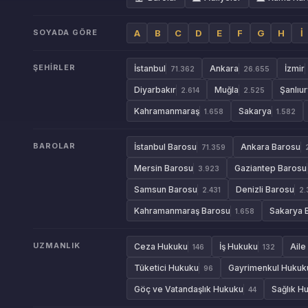
SOYADA GÖRE
A
B
C
D
E
F
G
H
İ
ŞEHIRLER
İstanbul
Ankara
İzmir
71.362
26.655
Diyarbakır
Muğla
Şanlıur
2.614
2.525
Kahramanmaraş
Sakarya
1.658
1.582
BAROLAR
İstanbul Barosu
Ankara Barosu
71.359
Mersin Barosu
Gaziantep Barosu
3.923
Samsun Barosu
Denizli Barosu
2.431
2.
Kahramanmaraş Barosu
Sakarya 
1.658
UZMANLIK
Ceza Hukuku
İş Hukuku
Aile
146
132
Tüketici Hukuku
Gayrimenkul Hukuk
96
Göç ve Vatandaşlık Hukuku
Sağlık H
44