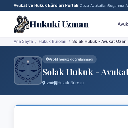
Avukat ve Hukuk Büroları Portalı
|
Ceza Avukatları
Boşanma Av
Hukuki Uzman
Avuk
Ana Sayfa
Hukuk Büroları
Solak Hukuk - Avukat Ozan
Profil henüz doğrulanmadı
Solak Hukuk - Avukat
İzmir
Hukuk Bürosu