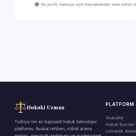
Bu profil, kamuya açık kaynaklardan elde edilen bil
PLATFORM
Hukuki Uzman
Avukatlar
Turkiye'nin en kapsamli hukuk teknolojisi
Hukuk Burolari
platformu. Avukat rehberi, ictihat arama
Uzmanlik Alanla
motoru, mevzuat veritabani ve profesyonel