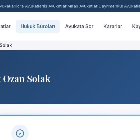
ukatları
İcra Avukatları
İş Avukatları
Miras Avukatları
Gayrimenkul Avukatla
atlar
Hukuk Büroları
Avukata Sor
Kararlar
Kay
 Solak
 Ozan Solak