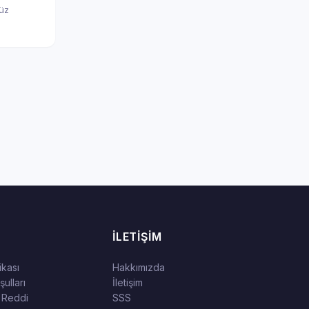
nüz
İLETIŞIM
tikası
Hakkımızda
ulları
İletişim
 Reddi
SSS