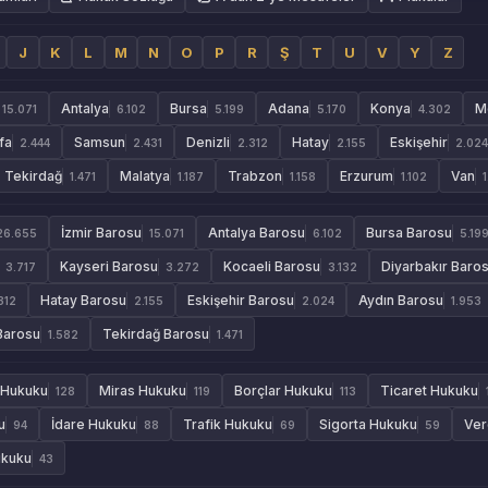
J
K
L
M
N
O
P
R
Ş
T
U
V
Y
Z
Antalya
Bursa
Adana
Konya
M
15.071
6.102
5.199
5.170
4.302
fa
Samsun
Denizli
Hatay
Eskişehir
2.444
2.431
2.312
2.155
2.024
Tekirdağ
Malatya
Trabzon
Erzurum
Van
1.471
1.187
1.158
1.102
İzmir Barosu
Antalya Barosu
Bursa Barosu
26.655
15.071
6.102
5.19
Kayseri Barosu
Kocaeli Barosu
Diyarbakır Baro
3.717
3.272
3.132
Hatay Barosu
Eskişehir Barosu
Aydın Barosu
312
2.155
2.024
1.953
Barosu
Tekirdağ Barosu
1.582
1.471
 Hukuku
Miras Hukuku
Borçlar Hukuku
Ticaret Hukuku
128
119
113
u
İdare Hukuku
Trafik Hukuku
Sigorta Hukuku
Ver
94
88
69
59
ukuku
43