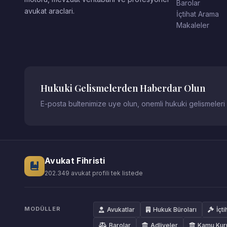
Barolar
avukat araclari.
İçtihat Arama
Makaleler
Hukuki Gelismelerden Haberdar Olun
E-posta bultenimize uye olun, onemli hukuki gelismeleri
Avukat Fihristi
202.349 avukat profili tek listede
MODÜLLER
Avukatlar
Hukuk Büroları
İçti
Barolar
Adliyeler
Kamu Kur