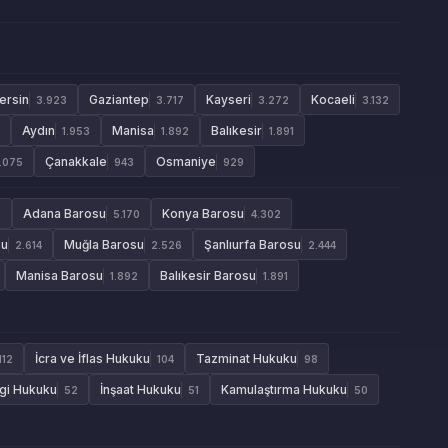
ersin
Gaziantep
Kayseri
Kocaeli
3.923
3.717
3.272
3.132
Aydın
Manisa
Balıkesir
1.953
1.892
1.891
Çanakkale
Osmaniye
1.075
943
929
Adana Barosu
Konya Barosu
9
5.170
4.302
su
Muğla Barosu
Şanlıurfa Barosu
2.614
2.526
2.444
Manisa Barosu
Balıkesir Barosu
1.892
1.891
İcra ve İflas Hukuku
Tazminat Hukuku
112
104
98
gi Hukuku
İnşaat Hukuku
Kamulaştırma Hukuku
52
51
50