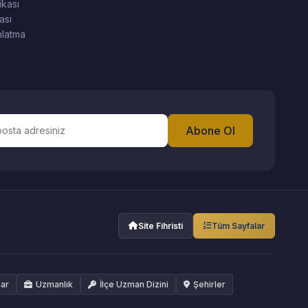
ikası
ası
latma
Abone Ol
Site Fihristi
Tüm Sayfalar
lar
Uzmanlık
İlçe Uzman Dizini
Şehirler