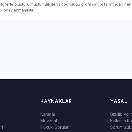
gilerle oluşturulmuştur. Bilgilerin doğruluğu profil sahibi tarafından he
onaylanmamıştır.
KAYNAKLAR
YASAL
Kararlar
Gizlilik Poli
Mevzuat
Kullanım Koş
ri
Hukuki Sorular
Sorumluluk