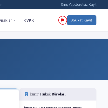
Giriş Yap
Ücretsiz Kayıt
rı
naklar
KVKK
Avukat Kayıt
İzmir Hukuk Büroları
İzmir Avukat Mehmet Yücesoy Hukuk