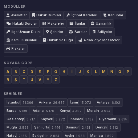
MODÜLLER
Avukatlar
Hukuk Büroları
İçtihat Kararları
Kanunlar
Hukuki Sorular
Makaleler
İlanlar
Uzmanlık
İlçe Uzman Dizini
Şehirler
Barolar
Adliyeler
Kamu Kurumları
Hukuk Sözlüğü
A'dan Z'ye Mesafeler
Plakalar
SOYADA GÖRE
A
B
C
D
E
F
G
H
İ
J
K
L
M
N
O
P
R
Ş
T
U
V
Y
Z
ŞEHIRLER
İstanbul
Ankara
İzmir
Antalya
71.366
26.657
15.072
6.102
Bursa
Adana
Konya
Mersin
5.199
5.170
4.302
3.924
Gaziantep
Kayseri
Kocaeli
Diyarbakır
3.717
3.272
3.132
2.614
Muğla
Şanlıurfa
Samsun
Denizli
2.525
2.444
2.431
2.312
Hatay
Eskişehir
Aydın
Manisa
2.155
2.024
1.953
1.892