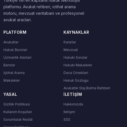
Turkiye'nin en kapsamli hukuk teknolojisi
platformu. Avukat rehberi, ictihat arama
motoru, mevzuat veritabani ve profesyonel
avukat araclari.
PLATFORM
KAYNAKLAR
Avukatlar
Kararlar
Hukuk Burolari
Mevzuat
Uzmanlik Alanlari
Hukuki Sorular
Barolar
Hukuki Makaleler
İçtihat Arama
Dava Ornekleri
Makaleler
Hukuk Sozlugu
Avukatlık Staj Bulma Rehberi
YASAL
İLETIŞIM
Gizlilik Politikası
Hakkımızda
Kullanım Koşulları
İletişim
Sorumluluk Reddi
SSS