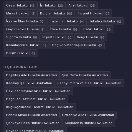
Ceza Hukuku
İş Hukuku
Aile Hukuku
143
128
125
Miras Hukuku
Borçlar Hukuku
Ticaret Hukuku
115
108
107
İcra ve İflas Hukuku
Tazminat Hukuku
Tüketici Hukuku
101
94
92
Gayrimenkul Hukuku
İdare Hukuku
Trafik Hukuku
91
86
66
Sigorta Hukuku
İnşaat Hukuku
Vergi Hukuku
56
50
50
Kamulaştırma Hukuku
Göç ve Vatandaşlık Hukuku
48
43
Bilişim Hukuku
42
İLÇE AVUKATLARI
Beşiktaş Aile Hukuku Avukatları
Şişli Ceza Hukuku Avukatları
Kadıköy İş Hukuku Avukatları
Esenyurt İcra ve İflas Hukuku Avukatları
Üsküdar Gayrimenkul Hukuku Avukatları
Bağcılar Tazminat Hukuku Avukatları
Küçükçekmece Ticaret Hukuku Avukatları
Pendik Miras Hukuku Avukatları
Ümraniye Aile Hukuku Avukatları
Çankaya Ceza Hukuku Avukatları
Keçiören İş Hukuku Avukatları
Seyhan Tazminat Hukuku Avukatları