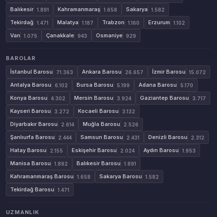
Balıkesir
Kahramanmaraş
Sakarya
1.891
1.658
1.582
Tekirdağ
Malatya
Trabzon
Erzurum
1.471
1.187
1.160
1.102
Van
Çanakkale
Osmaniye
1.075
943
929
BAROLAR
İstanbul Barosu
Ankara Barosu
İzmir Barosu
71.363
26.657
15.072
Antalya Barosu
Bursa Barosu
Adana Barosu
6.102
5.199
5.170
Konya Barosu
Mersin Barosu
Gaziantep Barosu
4.302
3.924
3.717
Kayseri Barosu
Kocaeli Barosu
3.272
3.132
Diyarbakır Barosu
Muğla Barosu
2.614
2.526
Şanlıurfa Barosu
Samsun Barosu
Denizli Barosu
2.444
2.431
2.312
Hatay Barosu
Eskişehir Barosu
Aydın Barosu
2.155
2.024
1.953
Manisa Barosu
Balıkesir Barosu
1.892
1.891
Kahramanmaraş Barosu
Sakarya Barosu
1.658
1.582
Tekirdağ Barosu
1.471
UZMANLIK