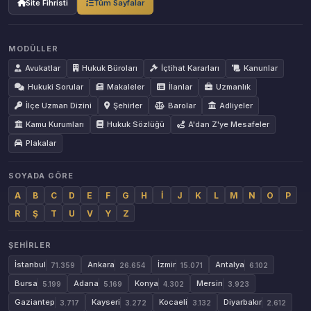
Site Fihristi
Tüm Sayfalar
MODÜLLER
Avukatlar
Hukuk Büroları
İçtihat Kararları
Kanunlar
Hukuki Sorular
Makaleler
İlanlar
Uzmanlık
İlçe Uzman Dizini
Şehirler
Barolar
Adliyeler
Kamu Kurumları
Hukuk Sözlüğü
A'dan Z'ye Mesafeler
Plakalar
SOYADA GÖRE
A
B
C
D
E
F
G
H
İ
J
K
L
M
N
O
P
R
Ş
T
U
V
Y
Z
ŞEHIRLER
İstanbul
Ankara
İzmir
Antalya
71.359
26.654
15.071
6.102
Bursa
Adana
Konya
Mersin
5.199
5.169
4.302
3.923
Gaziantep
Kayseri
Kocaeli
Diyarbakır
3.717
3.272
3.132
2.612