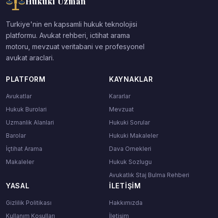
Hukuki Uzman
Turkiye'nin en kapsamli hukuk teknolojisi
platformu. Avukat rehberi, ictihat arama
motoru, mevzuat veritabani ve profesyonel
avukat araclari.
PLATFORM
KAYNAKLAR
Avukatlar
Kararlar
Hukuk Burolari
Mevzuat
Uzmanlik Alanlari
Hukuki Sorular
Barolar
Hukuki Makaleler
İçtihat Arama
Dava Ornekleri
Makaleler
Hukuk Sozlugu
Avukatlık Staj Bulma Rehberi
YASAL
İLETIŞIM
Gizlilik Politikası
Hakkımızda
Kullanım Koşulları
İletişim