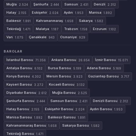
Muğla
Şanlıurfa
Samsun
Denizli
2.524
2.444
2.431
2.312
Hatay
Eskişehir
Aydın
Manisa
2.155
2.024
1.953
1.892
Balıkesir
Kahramanmaraş
Sakarya
1.891
1.658
1.582
Tekirdağ
Malatya
Trabzon
Erzurum
1.471
1.187
1.158
1.102
Van
Çanakkale
Osmaniye
1.075
943
929
BAROLAR
İstanbul Barosu
Ankara Barosu
İzmir Barosu
71.356
26.654
15.071
Antalya Barosu
Bursa Barosu
Adana Barosu
6.102
5.199
5.169
Konya Barosu
Mersin Barosu
Gaziantep Barosu
4.302
3.923
3.717
Kayseri Barosu
Kocaeli Barosu
3.272
3.132
Diyarbakır Barosu
Muğla Barosu
2.612
2.525
Şanlıurfa Barosu
Samsun Barosu
Denizli Barosu
2.444
2.431
2.312
Hatay Barosu
Eskişehir Barosu
Aydın Barosu
2.155
2.024
1.953
Manisa Barosu
Balıkesir Barosu
1.892
1.891
Kahramanmaraş Barosu
Sakarya Barosu
1.658
1.582
Tekirdağ Barosu
1.471