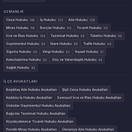
UZMANLIK
Ceza Hukuku
İş Hukuku
Aile Hukuku
146
132
128
Miras Hukuku
Borçlar Hukuku
Ticaret Hukuku
119
113
112
İcra ve İflas Hukuku
Tazminat Hukuku
Tüketici Hukuku
104
98
96
Gayrimenkul Hukuku
İdare Hukuku
Trafik Hukuku
94
88
69
Sigorta Hukuku
Vergi Hukuku
İnşaat Hukuku
59
52
51
Kamulaştırma Hukuku
Göç ve Vatandaşlık Hukuku
50
44
Sağlık Hukuku
43
İLÇE AVUKATLARI
Beşiktaş Aile Hukuku Avukatları
Şişli Ceza Hukuku Avukatları
Kadıköy İş Hukuku Avukatları
Esenyurt İcra ve İflas Hukuku Avukatları
Üsküdar Gayrimenkul Hukuku Avukatları
Bağcılar Tazminat Hukuku Avukatları
Küçükçekmece Ticaret Hukuku Avukatları
Pendik Miras Hukuku Avukatları
Ümraniye Aile Hukuku Avukatları