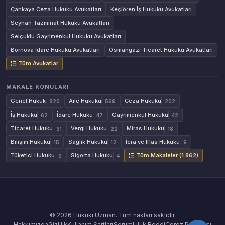
Çankaya Ceza Hukuku Avukatları
Keçiören İş Hukuku Avukatları
Seyhan Tazminat Hukuku Avukatları
Selçuklu Gayrimenkul Hukuku Avukatları
Bornova İdare Hukuku Avukatları
Osmangazi Ticaret Hukuku Avukatları
Tüm Avukatlar
MAKALE KONULARI
Genel Hukuk
Aile Hukuku
Ceza Hukuku
820
569
202
İş Hukuku
İdare Hukuku
Gayrimenkul Hukuku
62
47
42
Ticaret Hukuku
Vergi Hukuku
Miras Hukuku
31
22
18
Bilişim Hukuku
Sağlık Hukuku
İcra ve İflas Hukuku
15
12
9
Tüketici Hukuku
Sigorta Hukuku
Tüm Makaleler (1.862)
9
4
© 2026 Hukuki Uzman. Tum haklari saklidir.
Hakkımızda
Gizlilik
Kullanım Şartları
Sorumluluk Reddi
Çerez Politikası