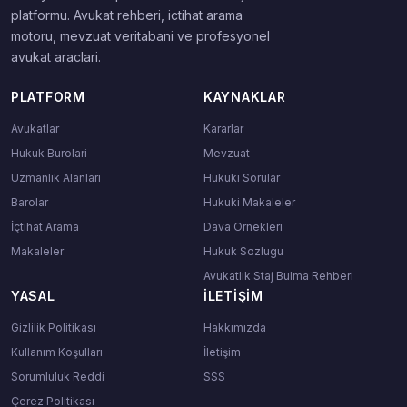
platformu. Avukat rehberi, ictihat arama
motoru, mevzuat veritabani ve profesyonel
avukat araclari.
PLATFORM
KAYNAKLAR
Avukatlar
Kararlar
Hukuk Burolari
Mevzuat
Uzmanlik Alanlari
Hukuki Sorular
Barolar
Hukuki Makaleler
İçtihat Arama
Dava Ornekleri
Makaleler
Hukuk Sozlugu
Avukatlık Staj Bulma Rehberi
YASAL
İLETIŞIM
Gizlilik Politikası
Hakkımızda
Kullanım Koşulları
İletişim
Sorumluluk Reddi
SSS
Çerez Politikası