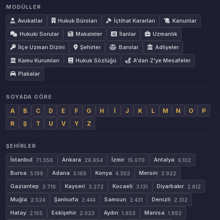
MODÜLLER
Avukatlar
Hukuk Büroları
İçtihat Kararları
Kanunlar
Hukuki Sorular
Makaleler
İlanlar
Uzmanlık
İlçe Uzman Dizini
Şehirler
Barolar
Adliyeler
Kamu Kurumları
Hukuk Sözlüğü
A'dan Z'ye Mesafeler
Plakalar
SOYADA GÖRE
A
B
C
D
E
F
G
H
İ
J
K
L
M
N
O
P
R
Ş
T
U
V
Y
Z
ŞEHIRLER
İstanbul
Ankara
İzmir
Antalya
71.356
26.654
15.070
6.102
Bursa
Adana
Konya
Mersin
5.199
5.169
4.302
3.922
Gaziantep
Kayseri
Kocaeli
Diyarbakır
3.716
3.272
3.131
2.612
Muğla
Şanlıurfa
Samsun
Denizli
2.524
2.444
2.431
2.312
Hatay
Eskişehir
Aydın
Manisa
2.155
2.023
1.953
1.892