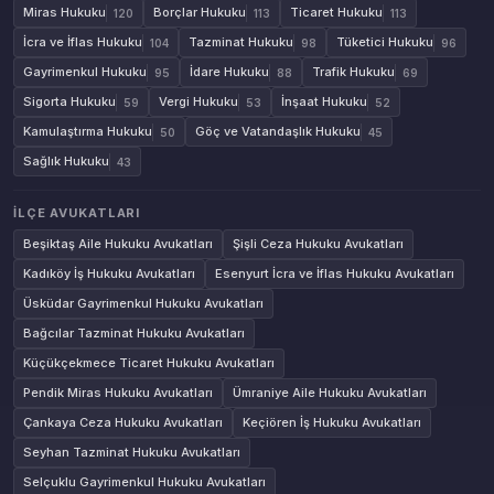
Miras Hukuku
Borçlar Hukuku
Ticaret Hukuku
120
113
113
İcra ve İflas Hukuku
Tazminat Hukuku
Tüketici Hukuku
104
98
96
Gayrimenkul Hukuku
İdare Hukuku
Trafik Hukuku
95
88
69
Sigorta Hukuku
Vergi Hukuku
İnşaat Hukuku
59
53
52
Kamulaştırma Hukuku
Göç ve Vatandaşlık Hukuku
50
45
Sağlık Hukuku
43
İLÇE AVUKATLARI
Beşiktaş Aile Hukuku Avukatları
Şişli Ceza Hukuku Avukatları
Kadıköy İş Hukuku Avukatları
Esenyurt İcra ve İflas Hukuku Avukatları
Üsküdar Gayrimenkul Hukuku Avukatları
Bağcılar Tazminat Hukuku Avukatları
Küçükçekmece Ticaret Hukuku Avukatları
Pendik Miras Hukuku Avukatları
Ümraniye Aile Hukuku Avukatları
Çankaya Ceza Hukuku Avukatları
Keçiören İş Hukuku Avukatları
Seyhan Tazminat Hukuku Avukatları
Selçuklu Gayrimenkul Hukuku Avukatları