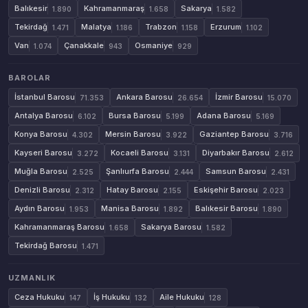
Balıkesir
Kahramanmaraş
Sakarya
1.890
1.658
1.582
Tekirdağ
Malatya
Trabzon
Erzurum
1.471
1.186
1.158
1.102
Van
Çanakkale
Osmaniye
1.074
943
929
BAROLAR
İstanbul Barosu
Ankara Barosu
İzmir Barosu
71.353
26.654
15.070
Antalya Barosu
Bursa Barosu
Adana Barosu
6.102
5.199
5.169
Konya Barosu
Mersin Barosu
Gaziantep Barosu
4.302
3.922
3.716
Kayseri Barosu
Kocaeli Barosu
Diyarbakır Barosu
3.272
3.131
2.612
Muğla Barosu
Şanlıurfa Barosu
Samsun Barosu
2.525
2.444
2.431
Denizli Barosu
Hatay Barosu
Eskişehir Barosu
2.312
2.155
2.023
Aydın Barosu
Manisa Barosu
Balıkesir Barosu
1.953
1.892
1.890
Kahramanmaraş Barosu
Sakarya Barosu
1.658
1.582
Tekirdağ Barosu
1.471
UZMANLIK
Ceza Hukuku
İş Hukuku
Aile Hukuku
147
132
128