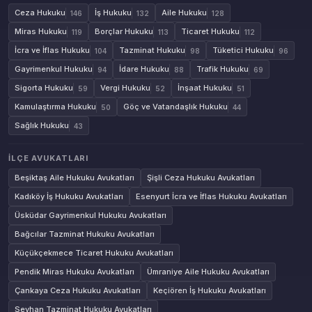
Ceza Hukuku
İş Hukuku
Aile Hukuku
146
132
128
Miras Hukuku
Borçlar Hukuku
Ticaret Hukuku
119
113
112
İcra ve İflas Hukuku
Tazminat Hukuku
Tüketici Hukuku
104
98
96
Gayrimenkul Hukuku
İdare Hukuku
Trafik Hukuku
94
88
69
Sigorta Hukuku
Vergi Hukuku
İnşaat Hukuku
59
52
51
Kamulaştırma Hukuku
Göç ve Vatandaşlık Hukuku
50
44
Sağlık Hukuku
43
İLÇE AVUKATLARI
Beşiktaş Aile Hukuku Avukatları
Şişli Ceza Hukuku Avukatları
Kadıköy İş Hukuku Avukatları
Esenyurt İcra ve İflas Hukuku Avukatları
Üsküdar Gayrimenkul Hukuku Avukatları
Bağcılar Tazminat Hukuku Avukatları
Küçükçekmece Ticaret Hukuku Avukatları
Pendik Miras Hukuku Avukatları
Ümraniye Aile Hukuku Avukatları
Çankaya Ceza Hukuku Avukatları
Keçiören İş Hukuku Avukatları
Seyhan Tazminat Hukuku Avukatları