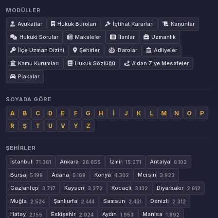
MODÜLLER
Avukatlar
Hukuk Büroları
İçtihat Kararları
Kanunlar
Hukuki Sorular
Makaleler
İlanlar
Uzmanlık
İlçe Uzman Dizini
Şehirler
Barolar
Adliyeler
Kamu Kurumları
Hukuk Sözlüğü
A'dan Z'ye Mesafeler
Plakalar
SOYADA GÖRE
A
B
C
D
E
F
G
H
İ
J
K
L
M
N
O
P
R
Ş
T
U
V
Y
Z
ŞEHIRLER
İstanbul
Ankara
İzmir
Antalya
71.361
26.655
15.071
6.102
Bursa
Adana
Konya
Mersin
5.199
5.169
4.302
3.923
Gaziantep
Kayseri
Kocaeli
Diyarbakır
3.717
3.272
3.132
2.612
Muğla
Şanlıurfa
Samsun
Denizli
2.524
2.444
2.431
2.312
Hatay
Eskişehir
Aydın
Manisa
2.155
2.024
1.953
1.892