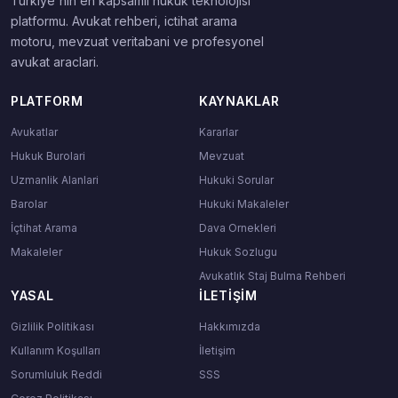
Turkiye'nin en kapsamli hukuk teknolojisi
platformu. Avukat rehberi, ictihat arama
motoru, mevzuat veritabani ve profesyonel
avukat araclari.
PLATFORM
KAYNAKLAR
Avukatlar
Kararlar
Hukuk Burolari
Mevzuat
Uzmanlik Alanlari
Hukuki Sorular
Barolar
Hukuki Makaleler
İçtihat Arama
Dava Ornekleri
Makaleler
Hukuk Sozlugu
Avukatlık Staj Bulma Rehberi
YASAL
İLETIŞIM
Gizlilik Politikası
Hakkımızda
Kullanım Koşulları
İletişim
Sorumluluk Reddi
SSS