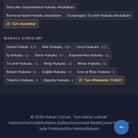
Selçuklu Gayrimenkul Hukuku Avukatları
Bornova İdare Hukuku Avukatları
Osmangazi Ticaret Hukuku Avukatları
Tüm Avukatlar
MAKALE KONULARI
Genel Hukuk
Aile Hukuku
Ceza Hukuku
820
569
202
İş Hukuku
İdare Hukuku
Gayrimenkul Hukuku
62
47
42
Ticaret Hukuku
Vergi Hukuku
Miras Hukuku
31
22
18
Bilişim Hukuku
Sağlık Hukuku
İcra ve İflas Hukuku
15
12
9
Tüketici Hukuku
Sigorta Hukuku
Tüm Makaleler (1.862)
9
4
© 2026 Hukuki Uzman. Tum haklari saklidir.
Hakkımızda
Gizlilik
Kullanım Şartları
Sorumluluk Reddi
Çerez Politikası
İade Politikası
Site Haritası
İletişim