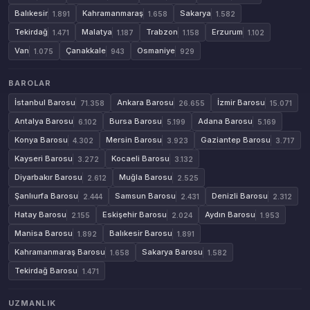
Balıkesir
Kahramanmaraş
Sakarya
1.891
1.658
1.582
Tekirdağ
Malatya
Trabzon
Erzurum
1.471
1.187
1.158
1.102
Van
Çanakkale
Osmaniye
1.075
943
929
BAROLAR
İstanbul Barosu
Ankara Barosu
İzmir Barosu
71.358
26.655
15.071
Antalya Barosu
Bursa Barosu
Adana Barosu
6.102
5.199
5.169
Konya Barosu
Mersin Barosu
Gaziantep Barosu
4.302
3.923
3.717
Kayseri Barosu
Kocaeli Barosu
3.272
3.132
Diyarbakır Barosu
Muğla Barosu
2.612
2.525
Şanlıurfa Barosu
Samsun Barosu
Denizli Barosu
2.444
2.431
2.312
Hatay Barosu
Eskişehir Barosu
Aydın Barosu
2.155
2.024
1.953
Manisa Barosu
Balıkesir Barosu
1.892
1.891
Kahramanmaraş Barosu
Sakarya Barosu
1.658
1.582
Tekirdağ Barosu
1.471
UZMANLIK