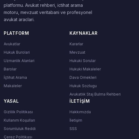
platformu. Avukat rehberi, ictihat arama
motoru, mevzuat veritabani ve profesyonel
avukat araclari.
PLATFORM
KAYNAKLAR
Avukatlar
Kararlar
Hukuk Burolari
Mevzuat
Uzmanlik Alanlari
Hukuki Sorular
Barolar
Hukuki Makaleler
İçtihat Arama
Dava Ornekleri
Makaleler
Hukuk Sozlugu
Avukatlık Staj Bulma Rehberi
YASAL
İLETIŞIM
Gizlilik Politikası
Hakkımızda
Kullanım Koşulları
İletişim
Sorumluluk Reddi
SSS
Çerez Politikası