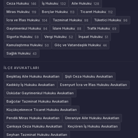
Ceza Hukuku
İş Hukuku
Aile Hukuku
146
132
128
Miras Hukuku
Borçlar Hukuku
Ticaret Hukuku
119
113
112
İcra ve İflas Hukuku
Tazminat Hukuku
Tüketici Hukuku
104
98
96
Gayrimenkul Hukuku
İdare Hukuku
Trafik Hukuku
94
88
69
Sigorta Hukuku
Vergi Hukuku
İnşaat Hukuku
59
52
51
Kamulaştırma Hukuku
Göç ve Vatandaşlık Hukuku
50
44
Sağlık Hukuku
43
İLÇE AVUKATLARI
Beşiktaş Aile Hukuku Avukatları
Şişli Ceza Hukuku Avukatları
Kadıköy İş Hukuku Avukatları
Esenyurt İcra ve İflas Hukuku Avukatları
Üsküdar Gayrimenkul Hukuku Avukatları
Bağcılar Tazminat Hukuku Avukatları
Küçükçekmece Ticaret Hukuku Avukatları
Pendik Miras Hukuku Avukatları
Ümraniye Aile Hukuku Avukatları
Çankaya Ceza Hukuku Avukatları
Keçiören İş Hukuku Avukatları
Seyhan Tazminat Hukuku Avukatları