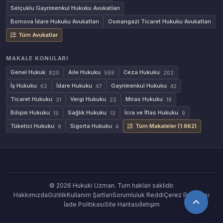
Selçuklu Gayrimenkul Hukuku Avukatları
Bornova İdare Hukuku Avukatları
Osmangazi Ticaret Hukuku Avukatları
Tüm Avukatlar
MAKALE KONULARI
Genel Hukuk
Aile Hukuku
Ceza Hukuku
820
569
202
İş Hukuku
İdare Hukuku
Gayrimenkul Hukuku
62
47
42
Ticaret Hukuku
Vergi Hukuku
Miras Hukuku
31
22
18
Bilişim Hukuku
Sağlık Hukuku
İcra ve İflas Hukuku
15
12
9
Tüketici Hukuku
Sigorta Hukuku
Tüm Makaleler (1.862)
9
4
© 2026 Hukuki Uzman. Tum haklari saklidir.
Hakkımızda
Gizlilik
Kullanım Şartları
Sorumluluk Reddi
Çerez Politikası
İade Politikası
Site Haritası
İletişim