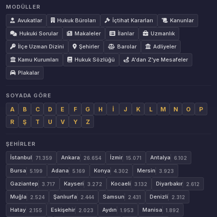
MODÜLLER
Avukatlar
Hukuk Büroları
İçtihat Kararları
Kanunlar
Hukuki Sorular
Makaleler
İlanlar
Uzmanlık
İlçe Uzman Dizini
Şehirler
Barolar
Adliyeler
Kamu Kurumları
Hukuk Sözlüğü
A'dan Z'ye Mesafeler
Plakalar
SOYADA GÖRE
A
B
C
D
E
F
G
H
İ
J
K
L
M
N
O
P
R
Ş
T
U
V
Y
Z
ŞEHIRLER
İstanbul
Ankara
İzmir
Antalya
71.359
26.654
15.071
6.102
Bursa
Adana
Konya
Mersin
5.199
5.169
4.302
3.923
Gaziantep
Kayseri
Kocaeli
Diyarbakır
3.717
3.272
3.132
2.612
Muğla
Şanlıurfa
Samsun
Denizli
2.524
2.444
2.431
2.312
Hatay
Eskişehir
Aydın
Manisa
2.155
2.023
1.953
1.892