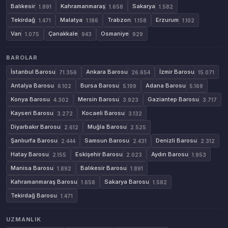
Balıkesir
Kahramanmaraş
Sakarya
1.891
1.658
1.582
Tekirdağ
Malatya
Trabzon
Erzurum
1.471
1.186
1.158
1.102
Van
Çanakkale
Osmaniye
1.075
943
929
BAROLAR
İstanbul Barosu
Ankara Barosu
İzmir Barosu
71.356
26.654
15.071
Antalya Barosu
Bursa Barosu
Adana Barosu
6.102
5.199
5.169
Konya Barosu
Mersin Barosu
Gaziantep Barosu
4.302
3.923
3.717
Kayseri Barosu
Kocaeli Barosu
3.272
3.132
Diyarbakır Barosu
Muğla Barosu
2.612
2.525
Şanlıurfa Barosu
Samsun Barosu
Denizli Barosu
2.444
2.431
2.312
Hatay Barosu
Eskişehir Barosu
Aydın Barosu
2.155
2.023
1.953
Manisa Barosu
Balıkesir Barosu
1.892
1.891
Kahramanmaraş Barosu
Sakarya Barosu
1.658
1.582
Tekirdağ Barosu
1.471
UZMANLIK