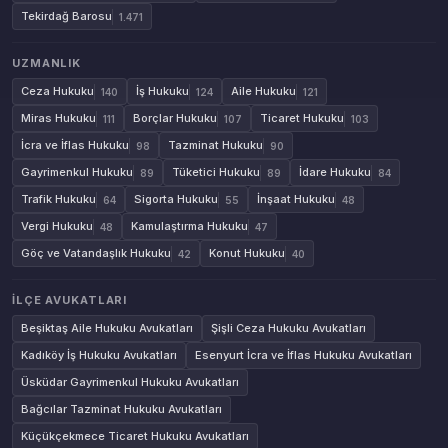
Tekirdağ Barosu
1.471
UZMANLIK
Ceza Hukuku
İş Hukuku
Aile Hukuku
140
124
121
Miras Hukuku
Borçlar Hukuku
Ticaret Hukuku
111
107
103
İcra ve İflas Hukuku
Tazminat Hukuku
98
90
Gayrimenkul Hukuku
Tüketici Hukuku
İdare Hukuku
89
89
84
Trafik Hukuku
Sigorta Hukuku
İnşaat Hukuku
64
55
48
Vergi Hukuku
Kamulaştırma Hukuku
48
47
Göç ve Vatandaşlık Hukuku
Konut Hukuku
42
40
İLÇE AVUKATLARI
Beşiktaş Aile Hukuku Avukatları
Şişli Ceza Hukuku Avukatları
Kadıköy İş Hukuku Avukatları
Esenyurt İcra ve İflas Hukuku Avukatları
Üsküdar Gayrimenkul Hukuku Avukatları
Bağcılar Tazminat Hukuku Avukatları
Küçükçekmece Ticaret Hukuku Avukatları