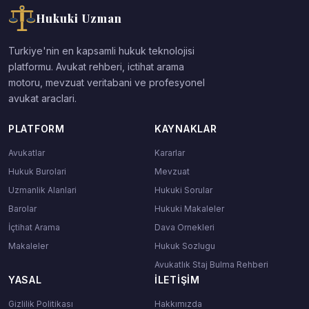
Hukuki Uzman
Turkiye'nin en kapsamli hukuk teknolojisi
platformu. Avukat rehberi, ictihat arama
motoru, mevzuat veritabani ve profesyonel
avukat araclari.
PLATFORM
KAYNAKLAR
Avukatlar
Kararlar
Hukuk Burolari
Mevzuat
Uzmanlik Alanlari
Hukuki Sorular
Barolar
Hukuki Makaleler
İçtihat Arama
Dava Ornekleri
Makaleler
Hukuk Sozlugu
Avukatlık Staj Bulma Rehberi
YASAL
İLETIŞIM
Gizlilik Politikası
Hakkımızda