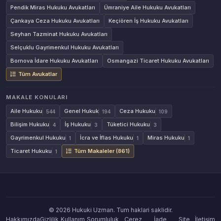
Pendik Miras Hukuku Avukatları
Ümraniye Aile Hukuku Avukatları
Çankaya Ceza Hukuku Avukatları
Keçiören İş Hukuku Avukatları
Seyhan Tazminat Hukuku Avukatları
Selçuklu Gayrimenkul Hukuku Avukatları
Bornova İdare Hukuku Avukatları
Osmangazi Ticaret Hukuku Avukatları
Tüm Avukatlar
MAKALE KONULARI
Aile Hukuku
Genel Hukuk
Ceza Hukuku
544
194
109
Bilişim Hukuku
İş Hukuku
Tüketici Hukuku
4
3
3
Gayrimenkul Hukuku
İcra ve İflas Hukuku
Miras Hukuku
1
1
1
Ticaret Hukuku
Tüm Makaleler (861)
1
© 2026 Hukuki Uzman. Tum haklari saklidir.
Hakkımızda
Gizlilik
Kullanım
Sorumluluk
Çerez
İade
Site
İletişim