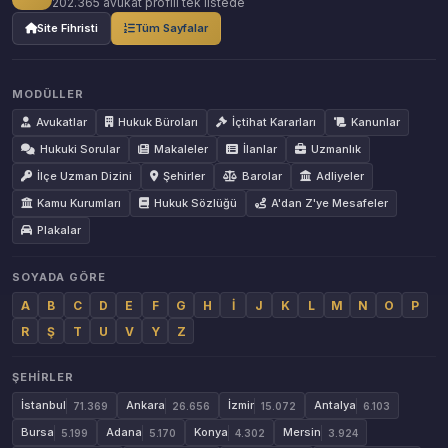
202.365 avukat profili tek listede
Site Fihristi
Tüm Sayfalar
MODÜLLER
Avukatlar
Hukuk Büroları
İçtihat Kararları
Kanunlar
Hukuki Sorular
Makaleler
İlanlar
Uzmanlık
İlçe Uzman Dizini
Şehirler
Barolar
Adliyeler
Kamu Kurumları
Hukuk Sözlüğü
A'dan Z'ye Mesafeler
Plakalar
SOYADA GÖRE
A
B
C
D
E
F
G
H
İ
J
K
L
M
N
O
P
R
Ş
T
U
V
Y
Z
ŞEHIRLER
İstanbul
Ankara
İzmir
Antalya
71.369
26.656
15.072
6.103
Bursa
Adana
Konya
Mersin
5.199
5.170
4.302
3.924