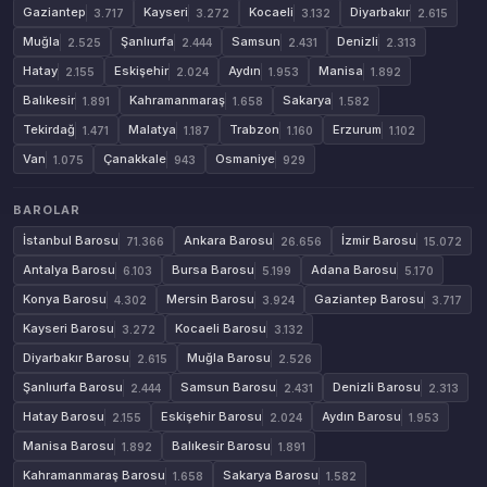
Gaziantep
Kayseri
Kocaeli
Diyarbakır
3.717
3.272
3.132
2.615
Muğla
Şanlıurfa
Samsun
Denizli
2.525
2.444
2.431
2.313
Hatay
Eskişehir
Aydın
Manisa
2.155
2.024
1.953
1.892
Balıkesir
Kahramanmaraş
Sakarya
1.891
1.658
1.582
Tekirdağ
Malatya
Trabzon
Erzurum
1.471
1.187
1.160
1.102
Van
Çanakkale
Osmaniye
1.075
943
929
BAROLAR
İstanbul Barosu
Ankara Barosu
İzmir Barosu
71.366
26.656
15.072
Antalya Barosu
Bursa Barosu
Adana Barosu
6.103
5.199
5.170
Konya Barosu
Mersin Barosu
Gaziantep Barosu
4.302
3.924
3.717
Kayseri Barosu
Kocaeli Barosu
3.272
3.132
Diyarbakır Barosu
Muğla Barosu
2.615
2.526
Şanlıurfa Barosu
Samsun Barosu
Denizli Barosu
2.444
2.431
2.313
Hatay Barosu
Eskişehir Barosu
Aydın Barosu
2.155
2.024
1.953
Manisa Barosu
Balıkesir Barosu
1.892
1.891
Kahramanmaraş Barosu
Sakarya Barosu
1.658
1.582