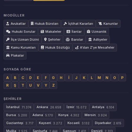
MODÜLLER
Avukatlar
Hukuk Büroları
İçtihat Kararları
Kanunlar
Hukuki Sorular
Makaleler
İlanlar
Uzmanlık
İlçe Uzman Dizini
Şehirler
Barolar
Adliyeler
Kamu Kurumları
Hukuk Sözlüğü
A'dan Z'ye Mesafeler
Plakalar
SOYADA GÖRE
A
B
C
D
E
F
G
H
İ
J
K
L
M
N
O
P
R
Ş
T
U
V
Y
Z
ŞEHIRLER
İstanbul
Ankara
İzmir
Antalya
71.374
26.658
15.072
6.104
Bursa
Adana
Konya
Mersin
5.200
5.170
4.302
3.924
Gaziantep
Kayseri
Kocaeli
Diyarbakır
3.717
3.272
3.132
2.615
Muğla
Şanlıurfa
Samsun
Denizli
2.525
2.444
2.431
2.313