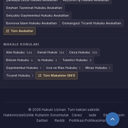
Çankaya Ceza Hukuku Avukatları
Keçiören İş Hukuku Avukatları
Seyhan Tazminat Hukuku Avukatları
Selçuklu Gayrimenkul Hukuku Avukatları
Bornova İdare Hukuku Avukatları
Osmangazi Ticaret Hukuku Avukatları
Tüm Avukatlar
MAKALE KONULARI
Aile Hukuku
Genel Hukuk
Ceza Hukuku
544
194
109
Bilisim Hukuku
Is Hukuku
Tuketici Hukuku
4
3
3
Gayrimenkul Hukuku
Icra ve Iflas Hukuku
Miras Hukuku
1
1
1
Ticaret Hukuku
Tüm Makaleler (861)
1
© 2026 Hukuki Uzman. Tum haklari saklidir.
Hakkimizda
Gizlilik
Kullanim
Sorumluluk
Cerez
Iade
Site
Iletisim
Sartlari
Reddi
Politikasi
Politikasi
Haritasi