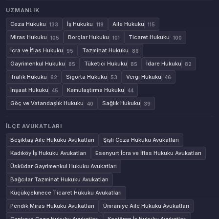
UZMANLIK
Ceza Hukuku
İş Hukuku
Aile Hukuku
133
118
115
Miras Hukuku
Borçlar Hukuku
Ticaret Hukuku
105
101
100
İcra ve İflas Hukuku
Tazminat Hukuku
95
86
Gayrimenkul Hukuku
Tüketici Hukuku
İdare Hukuku
85
85
82
Trafik Hukuku
Sigorta Hukuku
Vergi Hukuku
62
53
46
İnşaat Hukuku
Kamulaştırma Hukuku
45
44
Göç ve Vatandaşlık Hukuku
Sağlık Hukuku
40
39
İLÇE AVUKATLARI
Beşiktaş Aile Hukuku Avukatları
Şişli Ceza Hukuku Avukatları
Kadıköy İş Hukuku Avukatları
Esenyurt İcra ve İflas Hukuku Avukatları
Üsküdar Gayrimenkul Hukuku Avukatları
Bağcılar Tazminat Hukuku Avukatları
Küçükçekmece Ticaret Hukuku Avukatları
Pendik Miras Hukuku Avukatları
Ümraniye Aile Hukuku Avukatları