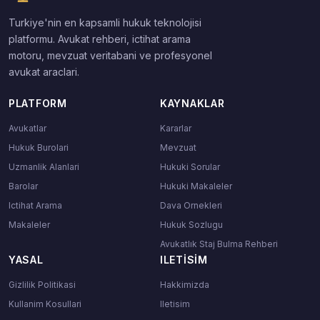
Turkiye'nin en kapsamli hukuk teknolojisi
platformu. Avukat rehberi, ictihat arama
motoru, mevzuat veritabani ve profesyonel
avukat araclari.
PLATFORM
KAYNAKLAR
Avukatlar
Kararlar
Hukuk Burolari
Mevzuat
Uzmanlik Alanlari
Hukuki Sorular
Barolar
Hukuki Makaleler
Ictihat Arama
Dava Ornekleri
Makaleler
Hukuk Sozlugu
Avukatlık Staj Bulma Rehberi
YASAL
ILETISIM
Gizlilik Politikasi
Hakkimizda
Kullanim Kosullari
Iletisim