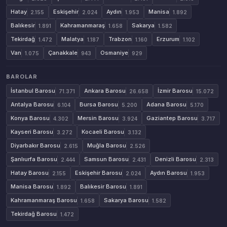
Hatay
Eskişehir
Aydın
Manisa
2.155
2.024
1.953
1.892
Balıkesir
Kahramanmaraş
Sakarya
1.891
1.658
1.582
Tekirdağ
Malatya
Trabzon
Erzurum
1.472
1.187
1.160
1.102
Van
Çanakkale
Osmaniye
1.075
943
929
BAROLAR
İstanbul Barosu
Ankara Barosu
İzmir Barosu
71.371
26.658
15.072
Antalya Barosu
Bursa Barosu
Adana Barosu
6.104
5.200
5.170
Konya Barosu
Mersin Barosu
Gaziantep Barosu
4.302
3.924
3.717
Kayseri Barosu
Kocaeli Barosu
3.272
3.132
Diyarbakır Barosu
Muğla Barosu
2.615
2.526
Şanlıurfa Barosu
Samsun Barosu
Denizli Barosu
2.444
2.431
2.313
Hatay Barosu
Eskişehir Barosu
Aydın Barosu
2.155
2.024
1.953
Manisa Barosu
Balıkesir Barosu
1.892
1.891
Kahramanmaraş Barosu
Sakarya Barosu
1.658
1.582
Tekirdağ Barosu
1.472