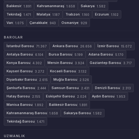
Balıkesir
Kahramanmaraş
Sakarya
1.891
1.658
1.582
Tekirdağ
Malatya
Trabzon
Erzurum
1.471
1.187
1.160
1.102
Van
Çanakkale
Osmaniye
1.075
943
929
BAROLAR
İstanbul Barosu
Ankara Barosu
İzmir Barosu
71.367
26.656
15.072
Antalya Barosu
Bursa Barosu
Adana Barosu
6.104
5.199
5.170
Konya Barosu
Mersin Barosu
Gaziantep Barosu
4.302
3.924
3.717
Kayseri Barosu
Kocaeli Barosu
3.272
3.132
Diyarbakır Barosu
Muğla Barosu
2.615
2.526
Şanlıurfa Barosu
Samsun Barosu
Denizli Barosu
2.444
2.431
2.313
Hatay Barosu
Eskişehir Barosu
Aydın Barosu
2.155
2.024
1.953
Manisa Barosu
Balıkesir Barosu
1.892
1.891
Kahramanmaraş Barosu
Sakarya Barosu
1.658
1.582
Tekirdağ Barosu
1.471
UZMANLIK