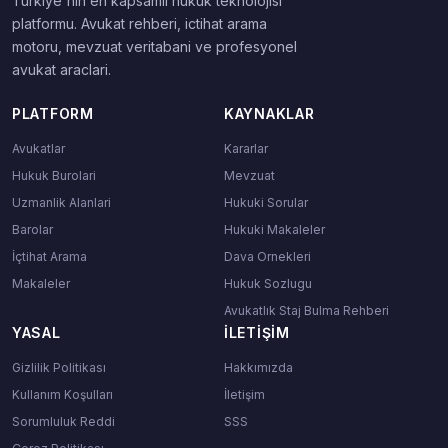
Turkiye'nin en kapsamli hukuk teknolojisi
platformu. Avukat rehberi, ictihat arama
motoru, mevzuat veritabani ve profesyonel
avukat araclari.
PLATFORM
KAYNAKLAR
Avukatlar
Kararlar
Hukuk Burolari
Mevzuat
Uzmanlik Alanlari
Hukuki Sorular
Barolar
Hukuki Makaleler
İçtihat Arama
Dava Ornekleri
Makaleler
Hukuk Sozlugu
Avukatlık Staj Bulma Rehberi
YASAL
İLETIŞIM
Gizlilik Politikası
Hakkımızda
Kullanım Koşulları
İletişim
Sorumluluk Reddi
SSS