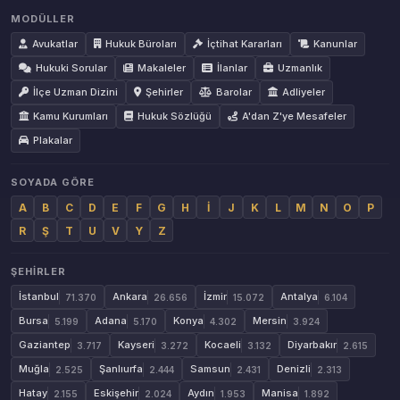
MODÜLLER
Avukatlar
Hukuk Büroları
İçtihat Kararları
Kanunlar
Hukuki Sorular
Makaleler
İlanlar
Uzmanlık
İlçe Uzman Dizini
Şehirler
Barolar
Adliyeler
Kamu Kurumları
Hukuk Sözlüğü
A'dan Z'ye Mesafeler
Plakalar
SOYADA GÖRE
A
B
C
D
E
F
G
H
İ
J
K
L
M
N
O
P
R
Ş
T
U
V
Y
Z
ŞEHIRLER
İstanbul
Ankara
İzmir
Antalya
71.370
26.656
15.072
6.104
Bursa
Adana
Konya
Mersin
5.199
5.170
4.302
3.924
Gaziantep
Kayseri
Kocaeli
Diyarbakır
3.717
3.272
3.132
2.615
Muğla
Şanlıurfa
Samsun
Denizli
2.525
2.444
2.431
2.313
Hatay
Eskişehir
Aydın
Manisa
2.155
2.024
1.953
1.892