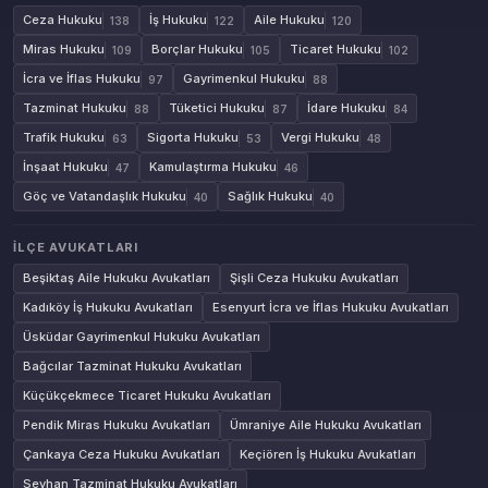
Ceza Hukuku
İş Hukuku
Aile Hukuku
138
122
120
Miras Hukuku
Borçlar Hukuku
Ticaret Hukuku
109
105
102
İcra ve İflas Hukuku
Gayrimenkul Hukuku
97
88
Tazminat Hukuku
Tüketici Hukuku
İdare Hukuku
88
87
84
Trafik Hukuku
Sigorta Hukuku
Vergi Hukuku
63
53
48
İnşaat Hukuku
Kamulaştırma Hukuku
47
46
Göç ve Vatandaşlık Hukuku
Sağlık Hukuku
40
40
İLÇE AVUKATLARI
Beşiktaş Aile Hukuku Avukatları
Şişli Ceza Hukuku Avukatları
Kadıköy İş Hukuku Avukatları
Esenyurt İcra ve İflas Hukuku Avukatları
Üsküdar Gayrimenkul Hukuku Avukatları
Bağcılar Tazminat Hukuku Avukatları
Küçükçekmece Ticaret Hukuku Avukatları
Pendik Miras Hukuku Avukatları
Ümraniye Aile Hukuku Avukatları
Çankaya Ceza Hukuku Avukatları
Keçiören İş Hukuku Avukatları
Seyhan Tazminat Hukuku Avukatları