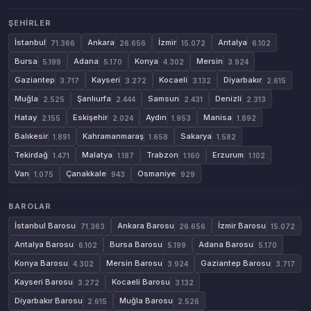
ŞEHIRLER
İstanbul
Ankara
İzmir
Antalya
71.366
26.656
15.072
6.102
Bursa
Adana
Konya
Mersin
5.199
5.170
4.302
3.924
Gaziantep
Kayseri
Kocaeli
Diyarbakır
3.717
3.272
3.132
2.615
Muğla
Şanlıurfa
Samsun
Denizli
2.525
2.444
2.431
2.313
Hatay
Eskişehir
Aydın
Manisa
2.155
2.024
1.953
1.892
Balıkesir
Kahramanmaraş
Sakarya
1.891
1.658
1.582
Tekirdağ
Malatya
Trabzon
Erzurum
1.471
1.187
1.160
1.102
Van
Çanakkale
Osmaniye
1.075
943
929
BAROLAR
İstanbul Barosu
Ankara Barosu
İzmir Barosu
71.363
26.656
15.072
Antalya Barosu
Bursa Barosu
Adana Barosu
6.102
5.199
5.170
Konya Barosu
Mersin Barosu
Gaziantep Barosu
4.302
3.924
3.717
Kayseri Barosu
Kocaeli Barosu
3.272
3.132
Diyarbakır Barosu
Muğla Barosu
2.615
2.526