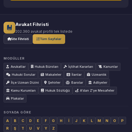
Avukat Fihristi
202.360 avukat profili tek listede
Site Fihristi
Tüm Sayfalar
MODÜLLER
Avukatlar
Hukuk Büroları
İçtihat Kararları
Kanunlar
Hukuki Sorular
Makaleler
İlanlar
Uzmanlık
İlçe Uzman Dizini
Şehirler
Barolar
Adliyeler
Kamu Kurumları
Hukuk Sözlüğü
A'dan Z'ye Mesafeler
Plakalar
SOYADA GÖRE
A
B
C
D
E
F
G
H
İ
J
K
L
M
N
O
P
R
Ş
T
U
V
Y
Z