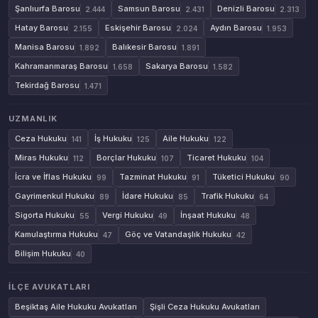
Şanlıurfa Barosu
Samsun Barosu
Denizli Barosu
2.444
2.431
2.313
Hatay Barosu
Eskişehir Barosu
Aydın Barosu
2.155
2.024
1.953
Manisa Barosu
Balıkesir Barosu
1.892
1.891
Kahramanmaraş Barosu
Sakarya Barosu
1.658
1.582
Tekirdağ Barosu
1.471
UZMANLIK
Ceza Hukuku
İş Hukuku
Aile Hukuku
141
125
122
Miras Hukuku
Borçlar Hukuku
Ticaret Hukuku
112
107
104
İcra ve İflas Hukuku
Tazminat Hukuku
Tüketici Hukuku
99
91
90
Gayrimenkul Hukuku
İdare Hukuku
Trafik Hukuku
89
85
64
Sigorta Hukuku
Vergi Hukuku
İnşaat Hukuku
55
49
48
Kamulaştırma Hukuku
Göç ve Vatandaşlık Hukuku
47
42
Bilişim Hukuku
40
İLÇE AVUKATLARI
Beşiktaş Aile Hukuku Avukatları
Şişli Ceza Hukuku Avukatları