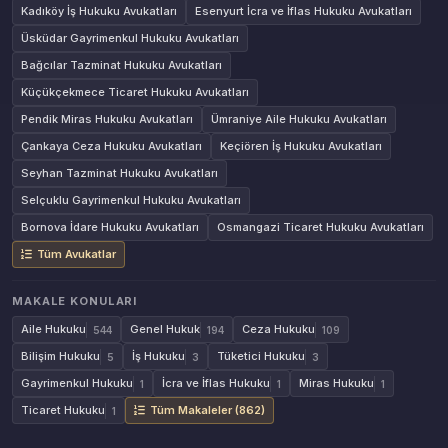
Kadıköy İş Hukuku Avukatları
Esenyurt İcra ve İflas Hukuku Avukatları
Üsküdar Gayrimenkul Hukuku Avukatları
Bağcılar Tazminat Hukuku Avukatları
Küçükçekmece Ticaret Hukuku Avukatları
Pendik Miras Hukuku Avukatları
Ümraniye Aile Hukuku Avukatları
Çankaya Ceza Hukuku Avukatları
Keçiören İş Hukuku Avukatları
Seyhan Tazminat Hukuku Avukatları
Selçuklu Gayrimenkul Hukuku Avukatları
Bornova İdare Hukuku Avukatları
Osmangazi Ticaret Hukuku Avukatları
Tüm Avukatlar
MAKALE KONULARI
Aile Hukuku
Genel Hukuk
Ceza Hukuku
544
194
109
Bilişim Hukuku
İş Hukuku
Tüketici Hukuku
5
3
3
Gayrimenkul Hukuku
İcra ve İflas Hukuku
Miras Hukuku
1
1
1
Ticaret Hukuku
Tüm Makaleler (862)
1