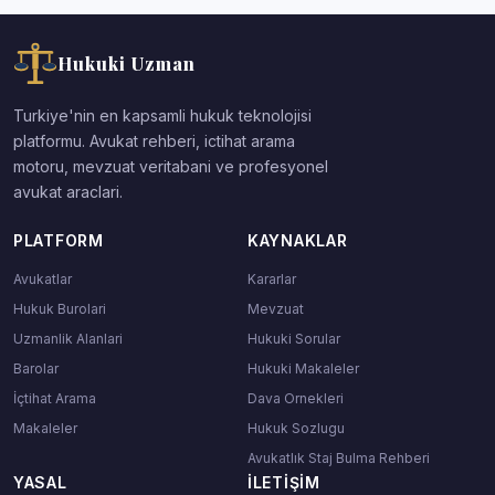
Hukuki Uzman
Turkiye'nin en kapsamli hukuk teknolojisi
platformu. Avukat rehberi, ictihat arama
motoru, mevzuat veritabani ve profesyonel
avukat araclari.
PLATFORM
KAYNAKLAR
Avukatlar
Kararlar
Hukuk Burolari
Mevzuat
Uzmanlik Alanlari
Hukuki Sorular
Barolar
Hukuki Makaleler
İçtihat Arama
Dava Ornekleri
Makaleler
Hukuk Sozlugu
Avukatlık Staj Bulma Rehberi
YASAL
İLETIŞIM