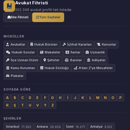
Avukat Fihristi
202.349 avukat profili tek listede
Site Fihristi
Tüm Sayfalar
MODÜLLER
Avukatlar
Hukuk Büroları
İçtihat Kararları
Kanunlar
Hukuki Sorular
Makaleler
İlanlar
Uzmanlık
İlçe Uzman Dizini
Şehirler
Barolar
Adliyeler
Kamu Kurumları
Hukuk Sözlüğü
A'dan Z'ye Mesafeler
Plakalar
SOYADA GÖRE
A
B
C
D
E
F
G
H
İ
J
K
L
M
N
O
P
R
Ş
T
U
V
Y
Z
ŞEHIRLER
İstanbul
Ankara
İzmir
Antalya
71.362
26.655
15.071
6.102