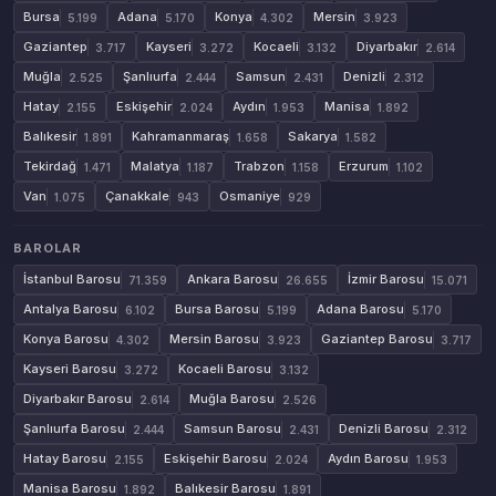
Bursa
Adana
Konya
Mersin
5.199
5.170
4.302
3.923
Gaziantep
Kayseri
Kocaeli
Diyarbakır
3.717
3.272
3.132
2.614
Muğla
Şanlıurfa
Samsun
Denizli
2.525
2.444
2.431
2.312
Hatay
Eskişehir
Aydın
Manisa
2.155
2.024
1.953
1.892
Balıkesir
Kahramanmaraş
Sakarya
1.891
1.658
1.582
Tekirdağ
Malatya
Trabzon
Erzurum
1.471
1.187
1.158
1.102
Van
Çanakkale
Osmaniye
1.075
943
929
BAROLAR
İstanbul Barosu
Ankara Barosu
İzmir Barosu
71.359
26.655
15.071
Antalya Barosu
Bursa Barosu
Adana Barosu
6.102
5.199
5.170
Konya Barosu
Mersin Barosu
Gaziantep Barosu
4.302
3.923
3.717
Kayseri Barosu
Kocaeli Barosu
3.272
3.132
Diyarbakır Barosu
Muğla Barosu
2.614
2.526
Şanlıurfa Barosu
Samsun Barosu
Denizli Barosu
2.444
2.431
2.312
Hatay Barosu
Eskişehir Barosu
Aydın Barosu
2.155
2.024
1.953
Manisa Barosu
Balıkesir Barosu
1.892
1.891