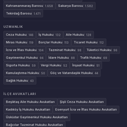
Kahramanmaraş Barosu
Sakarya Barosu
1.658
1.582
Tekirdağ Barosu
1.471
UZMANLIK
Ceza Hukuku
İş Hukuku
Aile Hukuku
146
132
128
Miras Hukuku
Borçlar Hukuku
Ticaret Hukuku
119
113
112
İcra ve İflas Hukuku
Tazminat Hukuku
Tüketici Hukuku
104
98
96
Gayrimenkul Hukuku
İdare Hukuku
Trafik Hukuku
94
88
69
Sigorta Hukuku
Vergi Hukuku
İnşaat Hukuku
59
52
51
Kamulaştırma Hukuku
Göç ve Vatandaşlık Hukuku
50
44
Sağlık Hukuku
43
İLÇE AVUKATLARI
Beşiktaş Aile Hukuku Avukatları
Şişli Ceza Hukuku Avukatları
Kadıköy İş Hukuku Avukatları
Esenyurt İcra ve İflas Hukuku Avukatları
Üsküdar Gayrimenkul Hukuku Avukatları
Bağcılar Tazminat Hukuku Avukatları