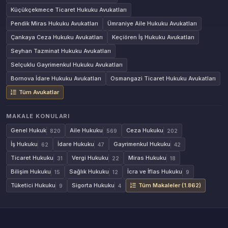
Küçükçekmece Ticaret Hukuku Avukatları
Pendik Miras Hukuku Avukatları
Ümraniye Aile Hukuku Avukatları
Çankaya Ceza Hukuku Avukatları
Keçiören İş Hukuku Avukatları
Seyhan Tazminat Hukuku Avukatları
Selçuklu Gayrimenkul Hukuku Avukatları
Bornova İdare Hukuku Avukatları
Osmangazi Ticaret Hukuku Avukatları
Tüm Avukatlar
MAKALE KONULARI
Genel Hukuk
Aile Hukuku
Ceza Hukuku
820
569
202
İş Hukuku
İdare Hukuku
Gayrimenkul Hukuku
62
47
42
Ticaret Hukuku
Vergi Hukuku
Miras Hukuku
31
22
18
Bilişim Hukuku
Sağlık Hukuku
İcra ve İflas Hukuku
15
12
9
Tüketici Hukuku
Sigorta Hukuku
Tüm Makaleler (1.862)
9
4