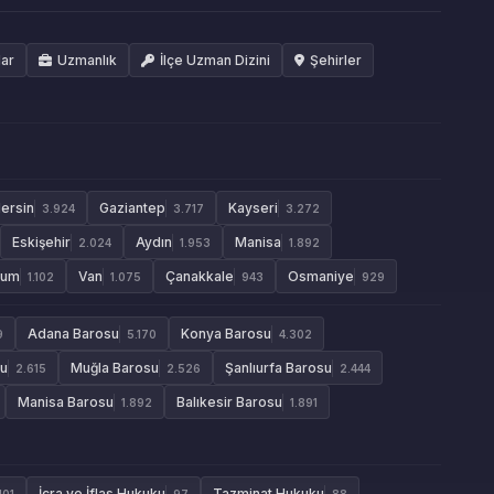
lar
Uzmanlık
İlçe Uzman Dizini
Şehirler
ersin
Gaziantep
Kayseri
3.924
3.717
3.272
Eskişehir
Aydın
Manisa
2.024
1.953
1.892
rum
Van
Çanakkale
Osmaniye
1.102
1.075
943
929
Adana Barosu
Konya Barosu
9
5.170
4.302
su
Muğla Barosu
Şanlıurfa Barosu
2.615
2.526
2.444
Manisa Barosu
Balıkesir Barosu
1.892
1.891
İcra ve İflas Hukuku
Tazminat Hukuku
101
97
88