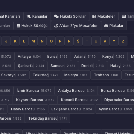
hat Kararları
Kanunlar
Hukuki Sorular
Makaleler
İlan
umları
Hukuk Sözlüğü
A'dan Z'ye Mesafeler
Plakalar
J
K
L
M
N
O
P
R
Ş
T
U
V
Y
Z
Antalya
Bursa
Adana
Konya
M
15.072
6.104
5.199
5.170
4.302
Şanlıurfa
Samsun
Denizli
Hatay
2.525
2.444
2.431
2.313
2.155
Sakarya
Tekirdağ
Malatya
Trabzon
Erzu
1.582
1.471
1.187
1.160
İzmir Barosu
Antalya Barosu
Bursa Barosu
26.656
15.072
6.104
5.19
Kayseri Barosu
Kocaeli Barosu
Diyarbakır Baro
3.717
3.272
3.132
Hatay Barosu
Eskişehir Barosu
Aydın Barosu
313
2.155
2.024
1.953
Barosu
Tekirdağ Barosu
1.582
1.471
 Hukuku
Miras Hukuku
Borçlar Hukuku
Ticaret Hukuku
119
108
104