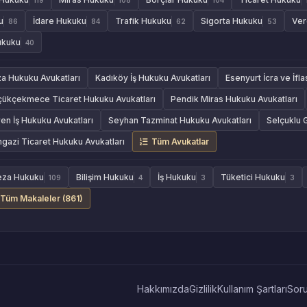
u
İdare Hukuku
Trafik Hukuku
Sigorta Hukuku
Ver
86
84
62
53
ukuku
40
za Hukuku Avukatları
Kadıköy İş Hukuku Avukatları
Esenyurt İcra ve İfl
çükçekmece Ticaret Hukuku Avukatları
Pendik Miras Hukuku Avukatları
en İş Hukuku Avukatları
Seyhan Tazminat Hukuku Avukatları
Selçuklu 
azi Ticaret Hukuku Avukatları
Tüm Avukatlar
eza Hukuku
Bilişim Hukuku
İş Hukuku
Tüketici Hukuku
109
4
3
3
Tüm Makaleler (861)
Hakkımızda
Gizlilik
Kullanım Şartları
Soru