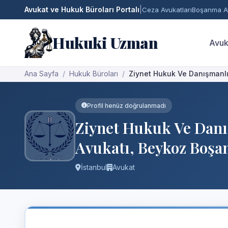
Avukat ve Hukuk Büroları Portalı
|
Ceza Avukatları
Boşanma Av
Hukuki Uzman
Avuk
Ana Sayfa
Hukuk Büroları
Ziynet Hukuk Ve Danışmanlı
Profil henüz doğrulanmadı
Ziynet Hukuk Ve Danış
Avukatı, Beykoz Boşa
İstanbul
Avukat