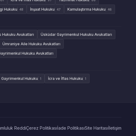
gi Hukuku
İnşaat Hukuku
Kamulaştırma Hukuku
48
47
46
as Hukuku Avukatları
Üsküdar Gayrimenkul Hukuku Avukatları
Ümraniye Aile Hukuku Avukatları
Gayrimenkul Hukuku Avukatları
Gayrimenkul Hukuku
İcra ve İflas Hukuku
1
1
mluluk Reddi
Çerez Politikası
İade Politikası
Site Haritası
İletişim