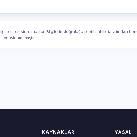
gilerle oluşturulmuştur. Bilgilerin doğruluğu profil sahibi tarafından he
onaylanmamıştır.
KAYNAKLAR
YASAL