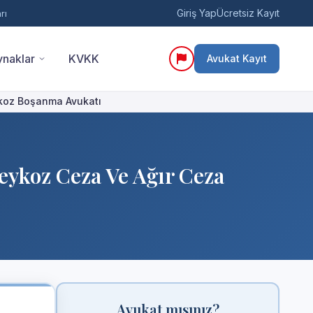
Giriş Yap
Ücretsiz Kayıt
rı
naklar
KVKK
Avukat Kayıt
ykoz Boşanma Avukatı
eykoz Ceza Ve Ağır Ceza
Avukat mısınız?