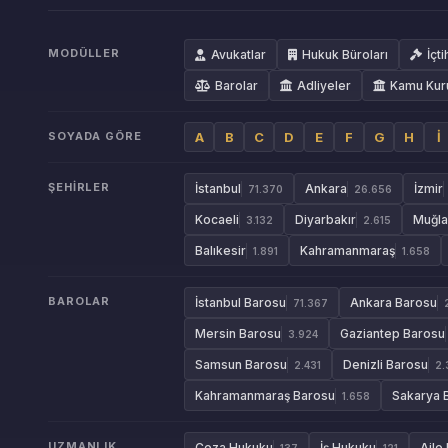
MODÜLLER
Avukatlar
Hukuk Büroları
İçti
Barolar
Adliyeler
Kamu Kur
SOYADA GÖRE
A
B
C
D
E
F
G
H
İ
ŞEHIRLER
İstanbul
Ankara
İzmir
71.370
26.656
Kocaeli
Diyarbakır
Muğla
3.132
2.615
Balıkesir
Kahramanmaraş
1.891
1.658
BAROLAR
İstanbul Barosu
Ankara Barosu
71.367
Mersin Barosu
Gaziantep Barosu
3.924
Samsun Barosu
Denizli Barosu
2.431
2.
Kahramanmaraş Barosu
Sakarya 
1.658
UZMANLIK
Ceza Hukuku
İş Hukuku
Aile
137
121