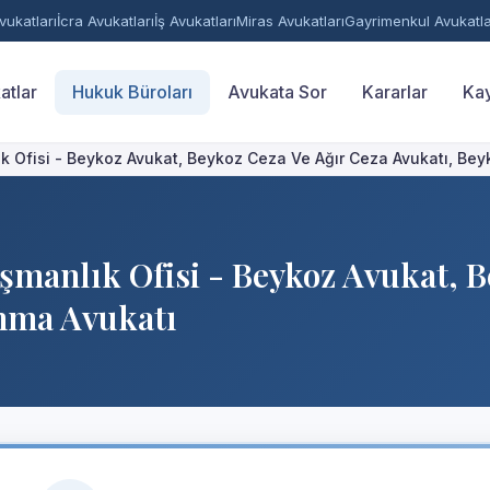
ukatları
İcra Avukatları
İş Avukatları
Miras Avukatları
Gayrimenkul Avukatla
atlar
Hukuk Büroları
Avukata Sor
Kararlar
Kay
k Ofisi - Beykoz Avukat, Beykoz Ceza Ve Ağır Ceza Avukatı, Be
manlık Ofisi - Beykoz Avukat, B
nma Avukatı