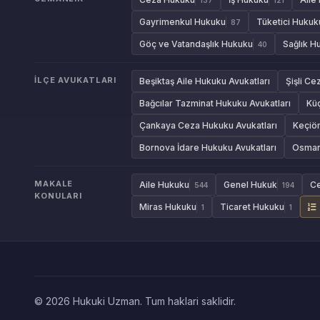
Gayrimenkul Hukuku
Tüketici Hukuk
87
Göç ve Vatandaşlık Hukuku
Sağlık H
40
İLÇE AVUKATLARI
Beşiktaş Aile Hukuku Avukatları
Şişli Ce
Bağcılar Tazminat Hukuku Avukatları
Kü
Çankaya Ceza Hukuku Avukatları
Keçiör
Bornova İdare Hukuku Avukatları
Osmang
MAKALE
Aile Hukuku
Genel Hukuk
C
544
194
KONULARI
Miras Hukuku
Ticaret Hukuku
1
1
© 2026 Hukuki Uzman. Tum haklari saklidir.