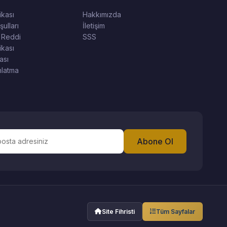
tikası
Hakkımızda
ulları
İletişim
 Reddi
SSS
ikası
ası
latma
Abone Ol
Site Fihristi
Tüm Sayfalar