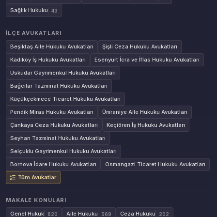
Sağlık Hukuku
43
İLÇE AVUKATLARI
Beşiktaş Aile Hukuku Avukatları
Şişli Ceza Hukuku Avukatları
Kadıköy İş Hukuku Avukatları
Esenyurt İcra ve İflas Hukuku Avukatları
Üsküdar Gayrimenkul Hukuku Avukatları
Bağcılar Tazminat Hukuku Avukatları
Küçükçekmece Ticaret Hukuku Avukatları
Pendik Miras Hukuku Avukatları
Ümraniye Aile Hukuku Avukatları
Çankaya Ceza Hukuku Avukatları
Keçiören İş Hukuku Avukatları
Seyhan Tazminat Hukuku Avukatları
Selçuklu Gayrimenkul Hukuku Avukatları
Bornova İdare Hukuku Avukatları
Osmangazi Ticaret Hukuku Avukatları
Tüm Avukatlar
MAKALE KONULARI
Genel Hukuk
Aile Hukuku
Ceza Hukuku
820
569
202