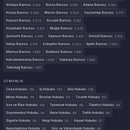
Antalya Barosu
Bursa Barosu
Adana Barosu
6.102
5.199
5.169
Konya Barosu
Mersin Barosu
Gaziantep Barosu
4.302
3.923
3.717
Kayseri Barosu
Kocaeli Barosu
3.272
3.132
Diyarbakır Barosu
Muğla Barosu
2.612
2.525
Şanlıurfa Barosu
Samsun Barosu
Denizli Barosu
2.444
2.431
2.312
Hatay Barosu
Eskişehir Barosu
Aydın Barosu
2.155
2.023
1.953
Manisa Barosu
Balıkesir Barosu
1.892
1.891
Kahramanmaraş Barosu
Sakarya Barosu
1.658
1.582
Tekirdağ Barosu
1.471
UZMANLIK
Ceza Hukuku
İş Hukuku
Aile Hukuku
146
132
128
Miras Hukuku
Borçlar Hukuku
Ticaret Hukuku
119
113
112
İcra ve İflas Hukuku
Tazminat Hukuku
Tüketici Hukuku
104
98
96
Gayrimenkul Hukuku
İdare Hukuku
Trafik Hukuku
94
88
69
Sigorta Hukuku
Vergi Hukuku
İnşaat Hukuku
59
52
51
Kamulaştırma Hukuku
Göç ve Vatandaşlık Hukuku
50
44