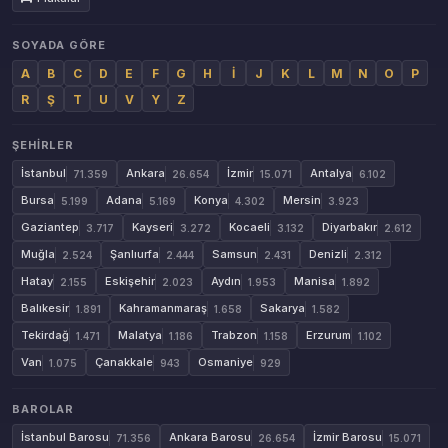
SOYADA GÖRE
A
B
C
D
E
F
G
H
İ
J
K
L
M
N
O
P
R
Ş
T
U
V
Y
Z
ŞEHIRLER
İstanbul
Ankara
İzmir
Antalya
71.359
26.654
15.071
6.102
Bursa
Adana
Konya
Mersin
5.199
5.169
4.302
3.923
Gaziantep
Kayseri
Kocaeli
Diyarbakır
3.717
3.272
3.132
2.612
Muğla
Şanlıurfa
Samsun
Denizli
2.524
2.444
2.431
2.312
Hatay
Eskişehir
Aydın
Manisa
2.155
2.023
1.953
1.892
Balıkesir
Kahramanmaraş
Sakarya
1.891
1.658
1.582
Tekirdağ
Malatya
Trabzon
Erzurum
1.471
1.186
1.158
1.102
Van
Çanakkale
Osmaniye
1.075
943
929
BAROLAR
İstanbul Barosu
Ankara Barosu
İzmir Barosu
71.356
26.654
15.071