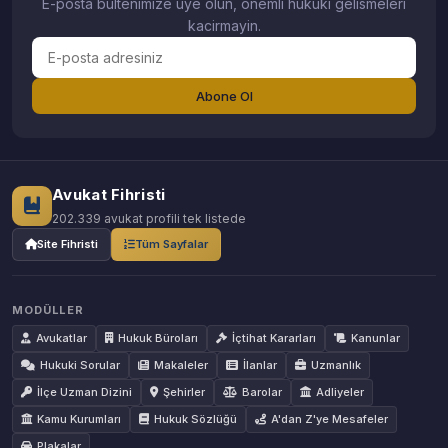
E-posta bultenimize uye olun, onemli hukuki gelismeleri
kacirmayin.
Abone Ol
Avukat Fihristi
202.339 avukat profili tek listede
Site Fihristi
Tüm Sayfalar
MODÜLLER
Avukatlar
Hukuk Büroları
İçtihat Kararları
Kanunlar
Hukuki Sorular
Makaleler
İlanlar
Uzmanlık
İlçe Uzman Dizini
Şehirler
Barolar
Adliyeler
Kamu Kurumları
Hukuk Sözlüğü
A'dan Z'ye Mesafeler
Plakalar