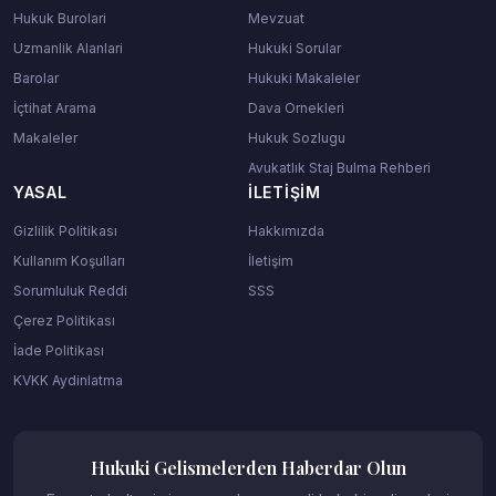
Hukuk Burolari
Mevzuat
Uzmanlik Alanlari
Hukuki Sorular
Barolar
Hukuki Makaleler
İçtihat Arama
Dava Ornekleri
Makaleler
Hukuk Sozlugu
Avukatlık Staj Bulma Rehberi
YASAL
İLETIŞIM
Gizlilik Politikası
Hakkımızda
Kullanım Koşulları
İletişim
Sorumluluk Reddi
SSS
Çerez Politikası
İade Politikası
KVKK Aydinlatma
Hukuki Gelismelerden Haberdar Olun