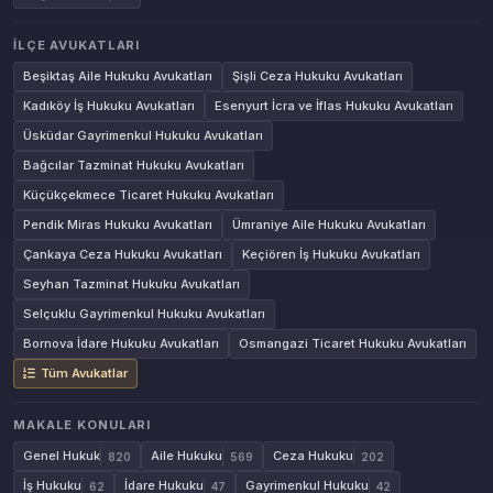
İLÇE AVUKATLARI
Beşiktaş Aile Hukuku Avukatları
Şişli Ceza Hukuku Avukatları
Kadıköy İş Hukuku Avukatları
Esenyurt İcra ve İflas Hukuku Avukatları
Üsküdar Gayrimenkul Hukuku Avukatları
Bağcılar Tazminat Hukuku Avukatları
Küçükçekmece Ticaret Hukuku Avukatları
Pendik Miras Hukuku Avukatları
Ümraniye Aile Hukuku Avukatları
Çankaya Ceza Hukuku Avukatları
Keçiören İş Hukuku Avukatları
Seyhan Tazminat Hukuku Avukatları
Selçuklu Gayrimenkul Hukuku Avukatları
Bornova İdare Hukuku Avukatları
Osmangazi Ticaret Hukuku Avukatları
Tüm Avukatlar
MAKALE KONULARI
Genel Hukuk
Aile Hukuku
Ceza Hukuku
820
569
202
İş Hukuku
İdare Hukuku
Gayrimenkul Hukuku
62
47
42