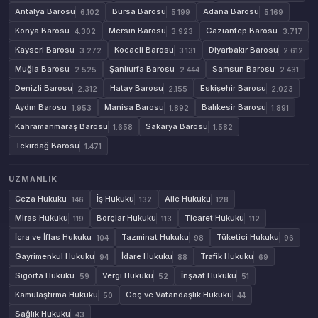
Antalya Barosu
Bursa Barosu
Adana Barosu
6.102
5.199
5.169
Konya Barosu
Mersin Barosu
Gaziantep Barosu
4.302
3.923
3.717
Kayseri Barosu
Kocaeli Barosu
Diyarbakır Barosu
3.272
3.131
2.612
Muğla Barosu
Şanlıurfa Barosu
Samsun Barosu
2.525
2.444
2.431
Denizli Barosu
Hatay Barosu
Eskişehir Barosu
2.312
2.155
2.023
Aydın Barosu
Manisa Barosu
Balıkesir Barosu
1.953
1.892
1.891
Kahramanmaraş Barosu
Sakarya Barosu
1.658
1.582
Tekirdağ Barosu
1.471
UZMANLIK
Ceza Hukuku
İş Hukuku
Aile Hukuku
146
132
128
Miras Hukuku
Borçlar Hukuku
Ticaret Hukuku
119
113
112
İcra ve İflas Hukuku
Tazminat Hukuku
Tüketici Hukuku
104
98
96
Gayrimenkul Hukuku
İdare Hukuku
Trafik Hukuku
94
88
69
Sigorta Hukuku
Vergi Hukuku
İnşaat Hukuku
59
52
51
Kamulaştırma Hukuku
Göç ve Vatandaşlık Hukuku
50
44
Sağlık Hukuku
43