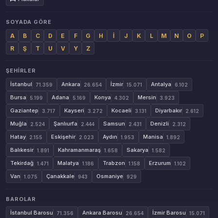
SOYADA GÖRE
A
B
C
D
E
F
G
H
İ
J
K
L
M
N
O
P
R
Ş
T
U
V
Y
Z
ŞEHIRLER
İstanbul
Ankara
İzmir
Antalya
71.359
26.654
15.071
6.102
Bursa
Adana
Konya
Mersin
5.199
5.169
4.302
3.923
Gaziantep
Kayseri
Kocaeli
Diyarbakır
3.717
3.272
3.131
2.612
Muğla
Şanlıurfa
Samsun
Denizli
2.524
2.444
2.431
2.312
Hatay
Eskişehir
Aydın
Manisa
2.155
2.023
1.953
1.892
Balıkesir
Kahramanmaraş
Sakarya
1.891
1.658
1.582
Tekirdağ
Malatya
Trabzon
Erzurum
1.471
1.186
1.158
1.102
Van
Çanakkale
Osmaniye
1.075
943
929
BAROLAR
İstanbul Barosu
Ankara Barosu
İzmir Barosu
71.356
26.654
15.071