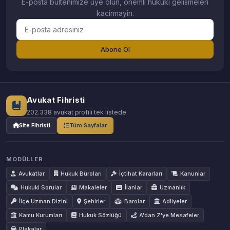
E-posta bultenimize uye olun, onemli hukuki gelismeleri
kacirmayin.
Abone Ol
Avukat Fihristi
202.338 avukat profili tek listede
Site Fihristi
Tüm Sayfalar
MODÜLLER
Avukatlar
Hukuk Büroları
İçtihat Kararları
Kanunlar
Hukuki Sorular
Makaleler
İlanlar
Uzmanlık
İlçe Uzman Dizini
Şehirler
Barolar
Adliyeler
Kamu Kurumları
Hukuk Sözlüğü
A'dan Z'ye Mesafeler
Plakalar