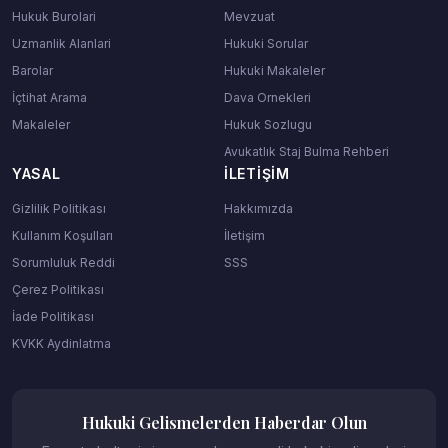
Hukuk Burolari
Mevzuat
Uzmanlik Alanlari
Hukuki Sorular
Barolar
Hukuki Makaleler
İçtihat Arama
Dava Ornekleri
Makaleler
Hukuk Sozlugu
Avukatlık Staj Bulma Rehberi
YASAL
İLETIŞIM
Gizlilik Politikası
Hakkımızda
Kullanım Koşulları
İletişim
Sorumluluk Reddi
SSS
Çerez Politikası
İade Politikası
KVKK Aydinlatma
Hukuki Gelismelerden Haberdar Olun