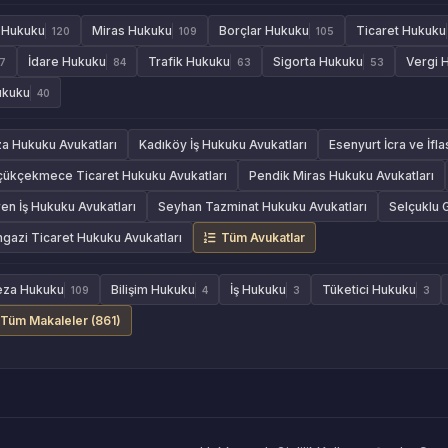
e Hukuku
Miras Hukuku
Borçlar Hukuku
Ticaret Hukuku
120
109
105
İdare Hukuku
Trafik Hukuku
Sigorta Hukuku
Vergi 
7
84
63
53
ukuku
40
za Hukuku Avukatları
Kadıköy İş Hukuku Avukatları
Esenyurt İcra ve İfl
çükçekmece Ticaret Hukuku Avukatları
Pendik Miras Hukuku Avukatları
en İş Hukuku Avukatları
Seyhan Tazminat Hukuku Avukatları
Selçuklu 
azi Ticaret Hukuku Avukatları
Tüm Avukatlar
eza Hukuku
Bilişim Hukuku
İş Hukuku
Tüketici Hukuku
109
4
3
3
Tüm Makaleler (861)