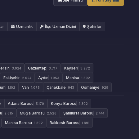
Site Fihristi
Tüm Sayfalar
lar
Uzmanlık
İlçe Uzman Dizini
Şehirler
ersin
Gaziantep
Kayseri
3.924
3.717
3.272
Eskişehir
Aydın
Manisa
2.024
1.953
1.892
rum
Van
Çanakkale
Osmaniye
1.102
1.075
943
929
Adana Barosu
Konya Barosu
9
5.170
4.302
su
Muğla Barosu
Şanlıurfa Barosu
2.615
2.526
2.444
Manisa Barosu
Balıkesir Barosu
1.892
1.891