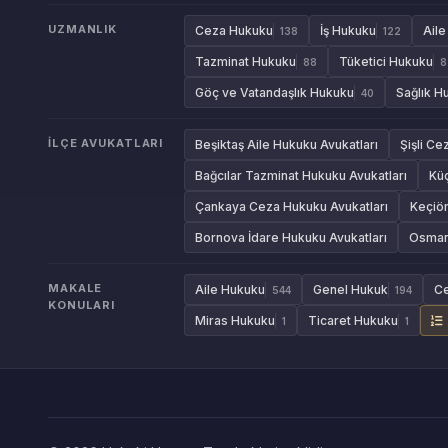
UZMANLIK
Ceza Hukuku
İş Hukuku
Ail
138
122
Tazminat Hukuku
Tüketici Hukuku
88
8
Göç ve Vatandaşlık Hukuku
Sağlık H
40
İLÇE AVUKATLARI
Beşiktaş Aile Hukuku Avukatları
Şişli Ce
Bağcılar Tazminat Hukuku Avukatları
Kü
Çankaya Ceza Hukuku Avukatları
Keçiör
Bornova İdare Hukuku Avukatları
Osmang
MAKALE
Aile Hukuku
Genel Hukuk
C
544
194
KONULARI
Miras Hukuku
Ticaret Hukuku
1
1