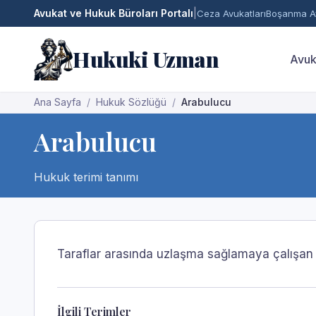
Avukat ve Hukuk Büroları Portalı
|
Ceza Avukatları
Boşanma Av
Hukuki Uzman
Avuk
Ana Sayfa
Hukuk Sözlüğü
Arabulucu
Arabulucu
Hukuk terimi tanımı
Taraflar arasında uzlaşma sağlamaya çalışan t
İlgili Terimler