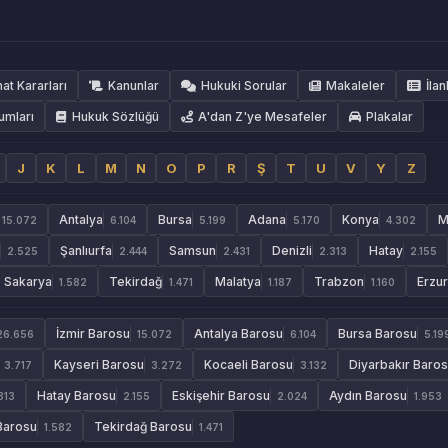
hat Kararları
Kanunlar
Hukuki Sorular
Makaleler
İlan
umları
Hukuk Sözlüğü
A'dan Z'ye Mesafeler
Plakalar
J
K
L
M
N
O
P
R
Ş
T
U
V
Y
Z
Antalya
Bursa
Adana
Konya
M
15.072
6.104
5.199
5.170
4.302
Şanlıurfa
Samsun
Denizli
Hatay
2.525
2.444
2.431
2.313
2.155
Sakarya
Tekirdağ
Malatya
Trabzon
Erzu
1.582
1.471
1.187
1.160
İzmir Barosu
Antalya Barosu
Bursa Barosu
26.656
15.072
6.104
5.19
Kayseri Barosu
Kocaeli Barosu
Diyarbakır Baro
3.717
3.272
3.132
Hatay Barosu
Eskişehir Barosu
Aydın Barosu
313
2.155
2.024
1.953
Barosu
Tekirdağ Barosu
1.582
1.471