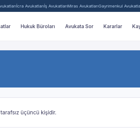
ukatları
İcra Avukatları
İş Avukatları
Miras Avukatları
Gayrimenkul Avukatla
atlar
Hukuk Büroları
Avukata Sor
Kararlar
Kay
arafsız üçüncü kişidir.