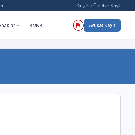
Giriş Yap
Ücretsiz Kayıt
rı
naklar
KVKK
Avukat Kayıt