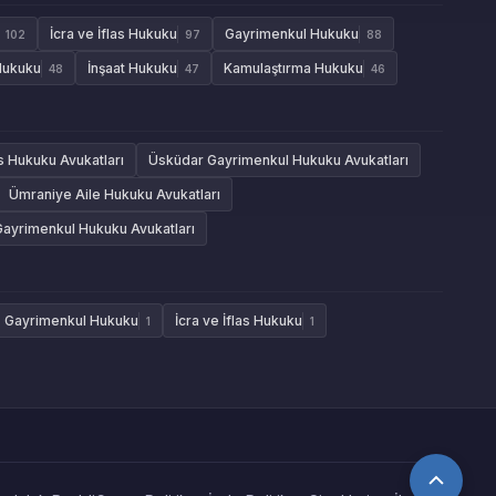
İcra ve İflas Hukuku
Gayrimenkul Hukuku
102
97
88
Hukuku
İnşaat Hukuku
Kamulaştırma Hukuku
48
47
46
as Hukuku Avukatları
Üsküdar Gayrimenkul Hukuku Avukatları
Ümraniye Aile Hukuku Avukatları
Gayrimenkul Hukuku Avukatları
Gayrimenkul Hukuku
İcra ve İflas Hukuku
1
1