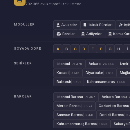
202.365 avukat profili tek listede
MODÜLLER
Avukatlar
Hukuk Büroları
İçti
Barolar
Adliyeler
Kamu Kur
SOYADA GÖRE
A
B
C
D
E
F
G
H
İ
ŞEHIRLER
İstanbul
Ankara
İzmir
71.370
26.656
Kocaeli
Diyarbakır
Muğla
3.132
2.615
Balıkesir
Kahramanmaraş
1.891
1.658
BAROLAR
İstanbul Barosu
Ankara Barosu
71.367
Mersin Barosu
Gaziantep Barosu
3.924
Samsun Barosu
Denizli Barosu
2.431
2.
Kahramanmaraş Barosu
Sakarya 
1.658