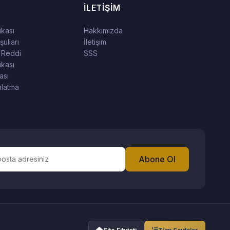
İLETIŞIM
tikası
Hakkımızda
ulları
İletişim
 Reddi
SSS
ikası
ası
latma
Abone Ol