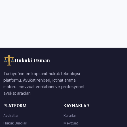
Hukuki Uzman
Turkiye'nin en kapsamli hukuk teknolojisi
platformu. Avukat rehberi, ictihat arama
motoru, mevzuat veritabani ve profesyonel
avukat araclari.
PLATFORM
KAYNAKLAR
Avukatlar
Kararlar
Hukuk Burolari
Mevzuat