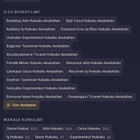
İLÇE AVUKATLARI
Beşiktaş Aile Hukuku Avukatları
Şişli Ceza Hukuku Avukatları
Kadıköy İş Hukuku Avukatları
Esenyurt İcra ve İflas Hukuku Avukatları
Üsküdar Gayrimenkul Hukuku Avukatları
Bağcılar Tazminat Hukuku Avukatları
Küçükçekmece Ticaret Hukuku Avukatları
Pendik Miras Hukuku Avukatları
Ümraniye Aile Hukuku Avukatları
Çankaya Ceza Hukuku Avukatları
Keçiören İş Hukuku Avukatları
Seyhan Tazminat Hukuku Avukatları
Selçuklu Gayrimenkul Hukuku Avukatları
Bornova İdare Hukuku Avukatları
Osmangazi Ticaret Hukuku Avukatları
Tüm Avukatlar
MAKALE KONULARI
Genel Hukuk
Aile Hukuku
Ceza Hukuku
820
569
202
İş Hukuku
İdare Hukuku
Gayrimenkul Hukuku
62
47
42