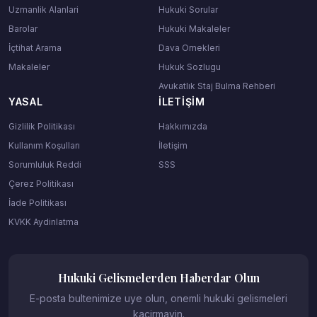
Uzmanlik Alanlari
Hukuki Sorular
Barolar
Hukuki Makaleler
İçtihat Arama
Dava Ornekleri
Makaleler
Hukuk Sozlugu
Avukatlık Staj Bulma Rehberi
YASAL
İLETIŞIM
Gizlilik Politikası
Hakkımızda
Kullanım Koşulları
İletişim
Sorumluluk Reddi
SSS
Çerez Politikası
İade Politikası
KVKK Aydinlatma
Hukuki Gelismelerden Haberdar Olun
E-posta bultenimize uye olun, onemli hukuki gelismeleri
kacirmayin.