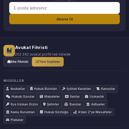
Abone Ol
Avukat Fihristi
202.342 avukat profili tek listede
Site Fihristi
Tüm Sayfalar
MODÜLLER
Avukatlar
Hukuk Büroları
İçtihat Kararları
Kanunlar
Hukuki Sorular
Makaleler
İlanlar
Uzmanlık
İlçe Uzman Dizini
Şehirler
Barolar
Adliyeler
Kamu Kurumları
Hukuk Sözlüğü
A'dan Z'ye Mesafeler
Plakalar