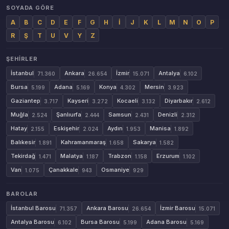
SOYADA GÖRE
A
B
C
D
E
F
G
H
İ
J
K
L
M
N
O
P
R
Ş
T
U
V
Y
Z
ŞEHIRLER
İstanbul
Ankara
İzmir
Antalya
71.360
26.654
15.071
6.102
Bursa
Adana
Konya
Mersin
5.199
5.169
4.302
3.923
Gaziantep
Kayseri
Kocaeli
Diyarbakır
3.717
3.272
3.132
2.612
Muğla
Şanlıurfa
Samsun
Denizli
2.524
2.444
2.431
2.312
Hatay
Eskişehir
Aydın
Manisa
2.155
2.024
1.953
1.892
Balıkesir
Kahramanmaraş
Sakarya
1.891
1.658
1.582
Tekirdağ
Malatya
Trabzon
Erzurum
1.471
1.187
1.158
1.102
Van
Çanakkale
Osmaniye
1.075
943
929
BAROLAR
İstanbul Barosu
Ankara Barosu
İzmir Barosu
71.357
26.654
15.071
Antalya Barosu
Bursa Barosu
Adana Barosu
6.102
5.199
5.169