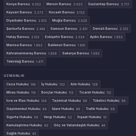
Konya Barosu
Mersin Barosu
Gaziantep Barosu
4.302
3.923
3.717
Kayseri Barosu
Kocaeli Barosu
3.272
3.132
Diyarbakır Barosu
Muğla Barosu
2.612
2.525
Şanlıurfa Barosu
Samsun Barosu
Denizli Barosu
2.444
2.431
2.312
Hatay Barosu
Eskişehir Barosu
Aydın Barosu
2.155
2.024
1.953
Manisa Barosu
Balıkesir Barosu
1.892
1.891
Kahramanmaraş Barosu
Sakarya Barosu
1.658
1.582
Tekirdağ Barosu
1.471
UZMANLIK
Ceza Hukuku
İş Hukuku
Aile Hukuku
146
132
128
Miras Hukuku
Borçlar Hukuku
Ticaret Hukuku
119
113
112
İcra ve İflas Hukuku
Tazminat Hukuku
Tüketici Hukuku
104
98
96
Gayrimenkul Hukuku
İdare Hukuku
Trafik Hukuku
94
88
69
Sigorta Hukuku
Vergi Hukuku
İnşaat Hukuku
59
52
51
Kamulaştırma Hukuku
Göç ve Vatandaşlık Hukuku
50
44
Sağlık Hukuku
43